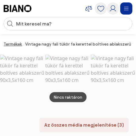
Navigáció kihagyása, ugrás a tartalomra
Keresési bevitel
Tartalom átugrása, ugrás a láblécbe
Termékek
Vintage nagy fali tükör fa kerettel boltíves ablakszerű 
Nincs raktáron
Az összes média megjelenítése (3)