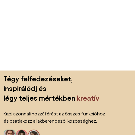
Lábléc kihagyása, ugrás az oldal elejére
Tégy felfedezéseket,
inspirálódj és
légy teljes mértékben
kreatív
Kapj azonnali hozzáférést az összes funkcióhoz
és csatlakozz a lakberendezői közösséghez.