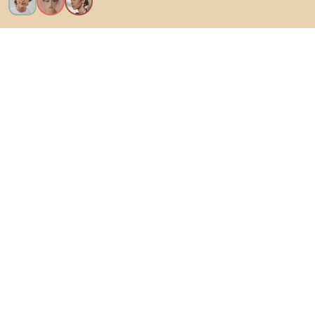
Kérem az összes funkciót!
Bianoról
A felhasználók számára
Az e-shopok számára
Ezt ne hagyd ki:
Termékek
Inspiráció
AI designer