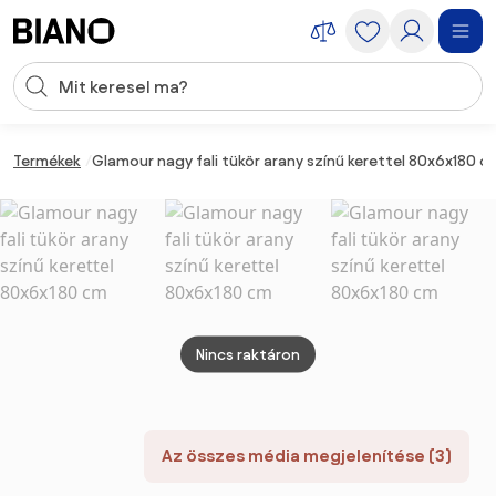
Navigáció kihagyása, ugrás a tartalomra
Keresési bevitel
Tartalom átugrása, ugrás a láblécbe
Termékek
Glamour nagy fali tükör arany színű kerettel 80x6x180 c
Nincs raktáron
Az összes média megjelenítése (3)