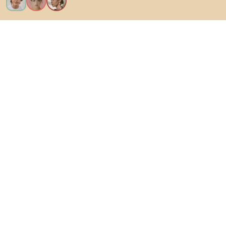
Kérem az összes funkciót!
Bianoról
A felhasználók számára
Az e-shopok számára
Ezt ne hagyd ki:
Termékek
Inspiráció
AI designer