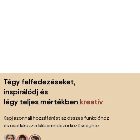
Lábléc kihagyása, ugrás az oldal elejére
Tégy felfedezéseket,
inspirálódj és
légy teljes mértékben
kreatív
Kapj azonnali hozzáférést az összes funkcióhoz
és csatlakozz a lakberendezői közösséghez.