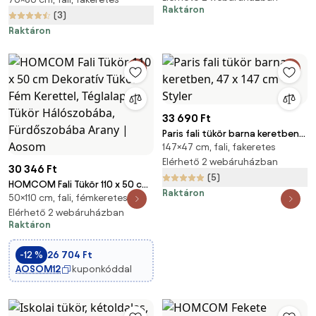
sonoma tölgy színben
Raktáron
(3)
Raktáron
33 690 Ft
Paris fali tükör barna keretben,
147×47 cm, fali, fakeretes
47 x 147 cm - Styler
Elérhető 2 webáruházban
30 346 Ft
(5)
HOMCOM Fali Tükör 110 x 50 cm
Raktáron
50×110 cm, fali, fémkeretes
Dekoratív Tükör Fém Kerettel,
Téglalap Tükör Hálószobába,
Elérhető 2 webáruházban
Raktáron
Fürdőszobába Arany | Aosom
-12 %
26 704 Ft
AOSOM12
kuponkóddal