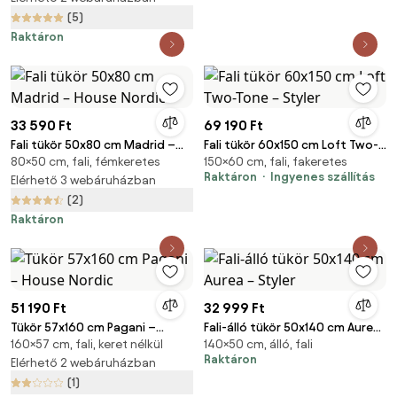
(5)
Raktáron
33 590 Ft
69 190 Ft
Fali tükör 50x80 cm Madrid –
Fali tükör 60x150 cm Loft Two-
80×50 cm, fali, fémkeretes
150×60 cm, fali, fakeretes
House Nordic
Tone – Styler
Raktáron
Ingyenes szállítás
Elérhető 3 webáruházban
(2)
Raktáron
51 190 Ft
32 999 Ft
Tükör 57x160 cm Pagani –
Fali-álló tükör 50x140 cm Aurea
160×57 cm, fali, keret nélkül
140×50 cm, álló, fali
House Nordic
– Styler
Raktáron
Elérhető 2 webáruházban
(1)