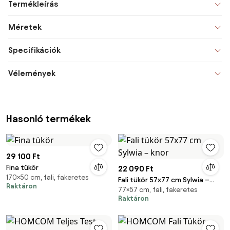
Termékleírás
Méretek
Specifikációk
Vélemények
Hasonló termékek
29 100 Ft
Fina tükör
22 090 Ft
170×50 cm, fali, fakeretes
Fali tükör 57x77 cm Sylwia –
Raktáron
77×57 cm, fali, fakeretes
knor
Raktáron