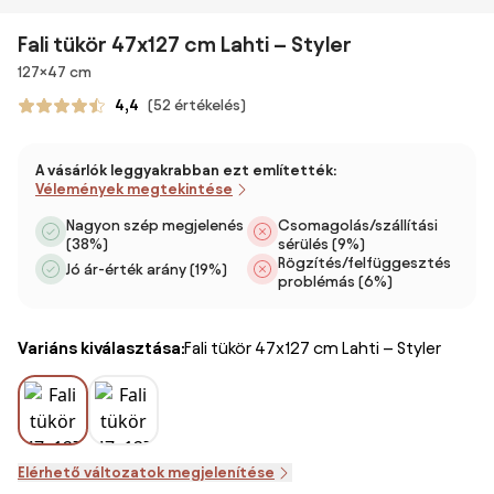
Fali tükör 47x127 cm Lahti – Styler
Méretek
127×47 cm
4,4
(52 értékelés)
A vásárlók leggyakrabban ezt említették:
Vélemények megtekintése
Nagyon szép megjelenés
Csomagolás/szállítási
(38%)
sérülés (9%)
Rögzítés/felfüggesztés
Jó ár-érték arány (19%)
problémás (6%)
Variáns kiválasztása:
Fali tükör 47x127 cm Lahti – Styler
Elérhető változatok megjelenítése