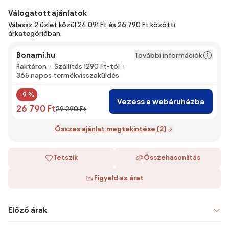
Válogatott ajánlatok
Válassz 2 üzlet közül 24 091 Ft és 26 790 Ft közötti
árkategóriában:
Bonami.hu
További információk
Raktáron
Szállítás 1290 Ft-tól
365 napos termékvisszaküldés
-9 %
Vezess a webáruházba
26 790 Ft
29 290 Ft
Összes ajánlat megtekintése (2)
Tetszik
Összehasonlítás
Figyeld az árat
Előző árak