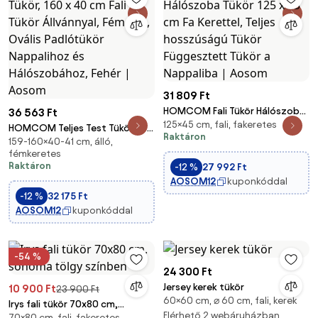
31 809 Ft
HOMCOM Fali Tükör Hálószoba
36 563 Ft
125×45 cm, fali, fakeretes
Tükör 125 x 45 cm Fa Kerettel,
HOMCOM Teljes Test Tükör, 160
Raktáron
Teljes hosszúságú Tükör
159-160×40-41 cm, álló,
x 40 cm Fali Tükör Állvánnyal,
fémkeretes
Függesztett Tükör a Nappaliba
Fém Váz, Ovális Padlótükör
Raktáron
-12 %
27 992 Ft
| Aosom
Nappalihoz és Hálószobához,
AOSOM12
kuponkóddal
Fehér | Aosom
-12 %
32 175 Ft
AOSOM12
kuponkóddal
-54 %
24 300 Ft
Jersey kerek tükör
10 900 Ft
23 900 Ft
60×60 cm, ⌀ 60 cm, fali, kerek
Irys fali tükör 70x80 cm,
Elérhető 2 webáruházban
70×80 cm, fali, fakeretes