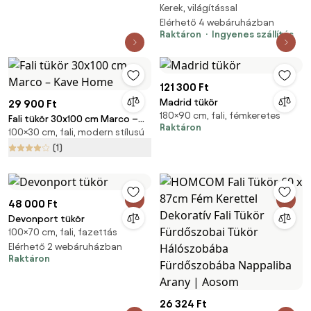
Kerek, világítással
tükör - KEREK - LED világítással -
érintő kapcsolóval - Ø 60 cm
Elérhető 4 webáruházban
Raktáron
Ingyenes szállítás
121 300 Ft
Madrid tükör
29 900 Ft
180×90 cm, fali, fémkeretes
Fali tükör 30x100 cm Marco –
Raktáron
100×30 cm, fali, modern stílusú
Kave Home
(1)
48 000 Ft
Devonport tükör
100×70 cm, fali, fazettás
Elérhető 2 webáruházban
Raktáron
26 324 Ft