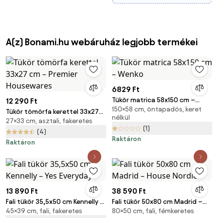
A(z) Bonami.hu webáruház legjobb termékei
6829 Ft
Tükör matrica 58x150 cm –
12 290 Ft
150×58 cm, öntapadós, keret
Wenko
Tükör tömörfa kerettel 33x27
nélkül
27×33 cm, asztali, fakeretes
cm – Premier Housewares
(1)
(4)
Raktáron
Raktáron
13 890 Ft
38 590 Ft
Fali tükör 35,5x50 cm Kennelly –
Fali tükör 50x80 cm Madrid –
45×39 cm, fali, fakeretes
80×50 cm, fali, fémkeretes
Yes Everyday
House Nordic