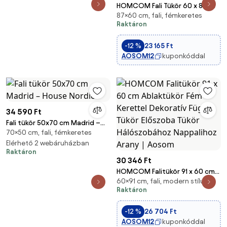
HOMCOM Fali Tükör 60 x 87cm
87×60 cm, fali, fémkeretes
Fém Kerettel Dekoratív Fali
Raktáron
Tükör Fürdőszobai Tükör
Hálószobába Fürdőszobába
-12 %
23 165 Ft
Nappaliba Arany | Aosom
AOSOM12
kuponkóddal
34 590 Ft
Fali tükör 50x70 cm Madrid –
70×50 cm, fali, fémkeretes
House Nordic
Elérhető 2 webáruházban
Raktáron
30 346 Ft
HOMCOM Falitükör 91 x 60 cm
60×91 cm, fali, modern stílusú
Ablaktükör Fém Kerettel
Raktáron
Dekoratív Függő Tükör
Előszoba Tükör Hálószobához
-12 %
26 704 Ft
Nappalihoz Arany | Aosom
AOSOM12
kuponkóddal