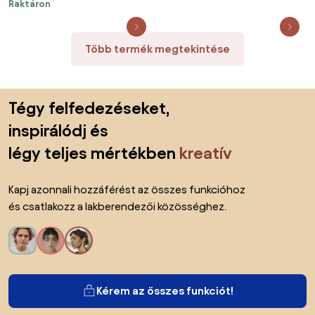
Raktáron
Több termék megtekintése
Lábléc kihagyása, ugrás az oldal elejére
Tégy felfedezéseket,
inspirálódj és
légy teljes mértékben
kreatív
Kapj azonnali hozzáférést az összes funkcióhoz
és csatlakozz a lakberendezői közösséghez.
Kérem az összes funkciót!