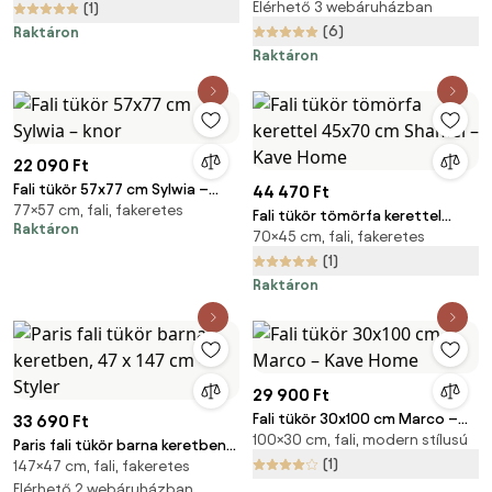
Elérhető 3 webáruházban
(1)
(6)
Raktáron
Raktáron
22 090 Ft
Fali tükör 57x77 cm Sylwia –
44 470 Ft
77×57 cm, fali, fakeretes
knor
Fali tükör tömörfa kerettel
Raktáron
70×45 cm, fali, fakeretes
45x70 cm Shamel – Kave Home
(1)
Raktáron
29 900 Ft
Fali tükör 30x100 cm Marco –
33 690 Ft
100×30 cm, fali, modern stílusú
Kave Home
Paris fali tükör barna keretben,
(1)
147×47 cm, fali, fakeretes
47 x 147 cm - Styler
Elérhető 2 webáruházban