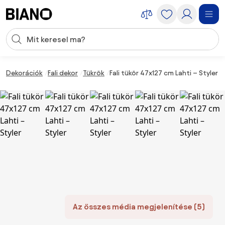
Navigáció kihagyása, ugrás a tartalomra
Keresési bevitel
Tartalom átugrása, ugrás a láblécbe
Dekorációk
Fali dekor
Tükrök
Fali tükör 47x127 cm Lahti – Styler
Az összes média megjelenítése (5)