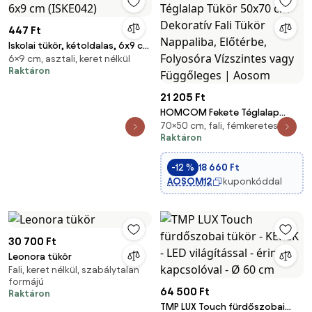
447 Ft
Iskolai tükör, kétoldalas, 6x9 cm
6×9 cm, asztali, keret nélkül
(ISKE042)
Raktáron
21 205 Ft
HOMCOM Fekete Téglalap
70×50 cm, fali, fémkeretes
Tükör 50x70 cm Dekoratív Fali
Raktáron
Tükör Nappaliba, Előtérbe,
Folyosóra Vízszintes vagy
-12 %
18 660 Ft
Függőleges | Aosom
AOSOM12
kuponkóddal
30 700 Ft
Leonora tükör
Fali, keret nélkül, szabálytalan
formájú
64 500 Ft
Raktáron
TMP LUX Touch fürdőszobai