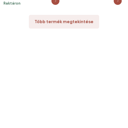
Raktáron
ágyráccsal
ágyráccsal
Több termék megtekintése