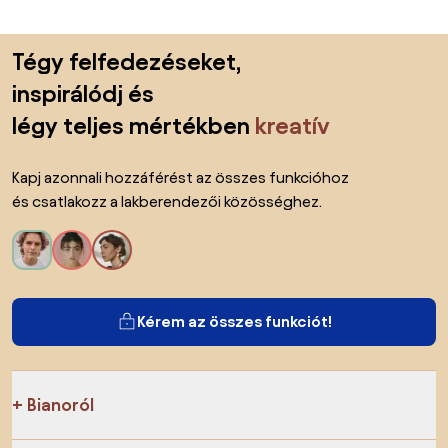
Lábléc kihagyása, ugrás az oldal elejére
Tégy felfedezéseket,
inspirálódj és
légy teljes mértékben
kreatív
Kapj azonnali hozzáférést az összes funkcióhoz
és csatlakozz a lakberendezői közösséghez.
Kérem az összes funkciót!
Bianoról