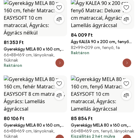
84 009 Ft
Ágy KALEA 90 x 200 cm, fenyő
81 353 Ft
82×99×209 cm, fenyő, fa
Matrac: Deluxe 10 cm
Gyerekágy MELA 80 x 160 cm,
Raktáron
matraccal, Ágyrács: Lamellás
66×88×169 cm, lányoknak,
fehér Matrac: EASYSOFT 10 cm
fiúknak
ágyráccsal
matraccal, Ágyrács: Ágyrács
Raktáron
nélkül
80 106 Ft
85 854 Ft
Gyerekágy MELA 80 x 160 cm,
Gyerekágy MELA 80 x 160 cm,
66×88×169 cm, lányoknak,
66×88×169 cm, fenyő, lányoknak
fehér Matrac: EASYSOFT 8 cm
fenyő Matrac: EASYSOFT 10 cm
fiúknak
Kiszállítás 2 hét múlva
matraccal, Ágyrács: Lamellás
matraccal, Ágyrács: Lamellás