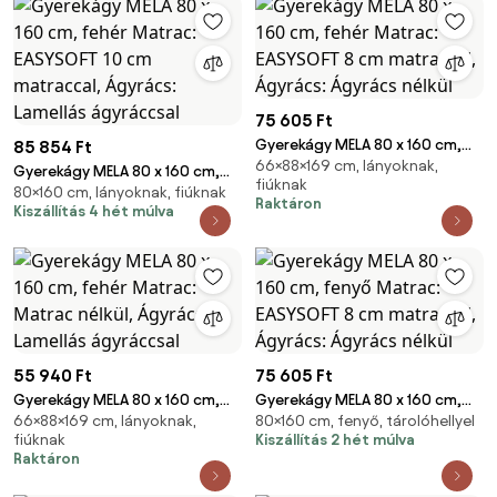
75 605 Ft
Gyerekágy MELA 80 x 160 cm,
85 854 Ft
66×88×169 cm, lányoknak,
fehér Matrac: EASYSOFT 8 cm
Gyerekágy MELA 80 x 160 cm,
fiúknak
matraccal, Ágyrács: Ágyrács
80×160 cm, lányoknak, fiúknak
fehér Matrac: EASYSOFT 10 cm
Raktáron
Kiszállítás 4 hét múlva
nélkül
matraccal, Ágyrács: Lamellás
ágyráccsal
55 940 Ft
75 605 Ft
Gyerekágy MELA 80 x 160 cm,
Gyerekágy MELA 80 x 160 cm,
66×88×169 cm, lányoknak,
80×160 cm, fenyő, tárolóhellyel
fehér Matrac: Matrac nélkül,
fenyő Matrac: EASYSOFT 8 cm
fiúknak
Kiszállítás 2 hét múlva
Ágyrács: Lamellás ágyráccsal
matraccal, Ágyrács: Ágyrács
Raktáron
nélkül