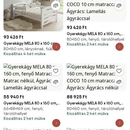
93 426 Ft
Gyerekágy MELA 80 x 160 cm,
93 426 Ft
80×160 cm, fenyő, tárolóhellyel
fenyő Matrac: COCO 10 cm
Gyerekágy MELA 80 x 160 cm,
Kiszállítás 2 hét múlva
matraccal, Ágyrács: Lamellás
80×160 cm, lányoknak, fiúknak
fehér Matrac: COCO 10 cm
ágyráccsal
Kiszállítás 4 hét múlva
matraccal, Ágyrács: Lamellás
ágyráccsal
55 940 Ft
88 925 Ft
Gyerekágy MELA 80 x 160 cm,
Gyerekágy MELA 80 x 160 cm,
66×88×169 cm, fenyő,
80×160 cm, fenyő, tárolóhellyel
fenyő Matrac: Matrac nélkül,
fenyő Matrac: COCO 10 cm
tárolóhellyel
Kiszállítás 2 hét múlva
Ágyrács: Lamellás ágyráccsal
matraccal, Ágyrács: Ágyrács
Kiszállítás 2 hét múlva
nélkül