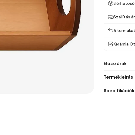
Elérhetősé
Szállítás á
A terméket 
Kerámia O
Előző árak
Termékleírás
Specifikációk