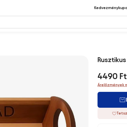
Kedvezménykup
Rusztikus
4490 Ft
Árelőzmények 
Tetsz