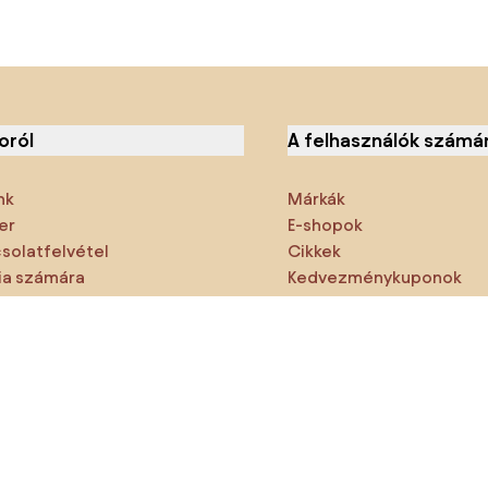
oról
A felhasználók számá
nk
Márkák
er
E-shopok
solatfelvétel
Cikkek
a számára
Kedvezménykuponok
emzők
Densy Studio
ne hagyd ki:
rmékek
Inspiráció
AI designer