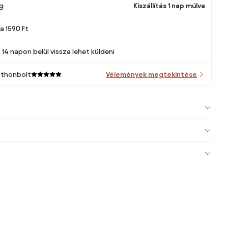
g
Kiszállítás 1 nap múlva
ra 1590 Ft
14 napon belül vissza lehet küldeni
tthonbolt
Vélemények megtekintése