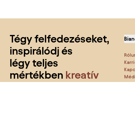
Lábléc kihagyása, ugrás az oldal elejére
Tégy felfedezéseket,
Bian
inspirálódj és
Rólu
légy teljes
Karri
Kapc
mértékben
kreatív
Médi
Jell
Kapj azonnali hozzáférést az összes
funkcióhoz
és csatlakozz a lakberendezői közösséghez.
Ezt 
Te