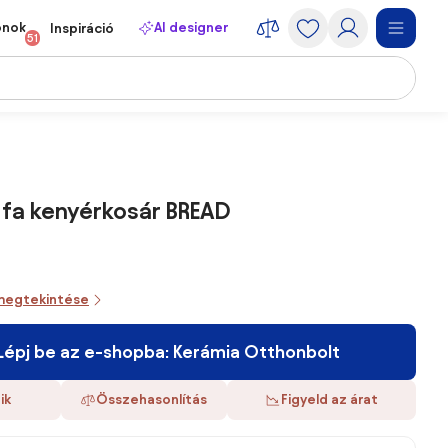
onok
AI designer
Inspiráció
51
 fa kenyérkosár BREAD
megtekintése
Lépj be az e-shopba: Kerámia Otthonbolt
ik
Összehasonlítás
Figyeld az árat