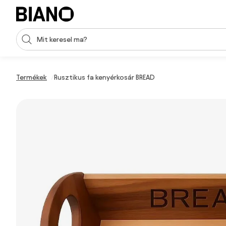
Navigáció kihagyása, ugrás a tartalomra
Keresési bevitel
Tartalom átugrása, ugrás a láblécbe
Termékek
Rusztikus fa kenyérkosár BREAD