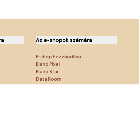
ra
Az e-shopok számára
E-shop hozzáadása
Biano Pixel
Biano Star
Data Room
Megtalálsz minket a közösségi
hálózatokon is