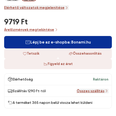
Elérhető változatok megjelenítése
9719 Ft
Árelőzmények megtekintése
Lépj be az e-shopba: Bonami.hu
Tetszik
Összehasonlítás
Figyeld az árat
Elérhetőség
Raktáron
Szállítás 1290 Ft-tól
Összes szállítás
A terméket 365 napon belül vissza lehet küldeni