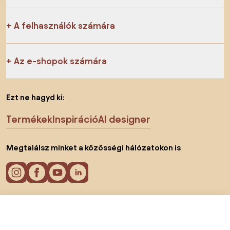
A felhasználók számára
Az e-shopok számára
Ezt ne hagyd ki:
Termékek
Inspiráció
AI designer
Megtalálsz minket a közösségi hálózatokon is
Sütik
9719 Ft
Lépj be az e-shopba:
Adatvédelmi politika