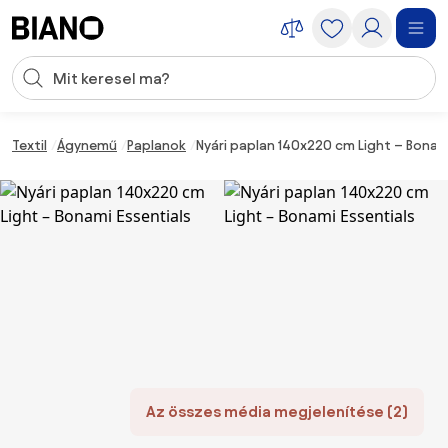
Navigáció kihagyása, ugrás a tartalomra
Keresési bevitel
Tartalom átugrása, ugrás a láblécbe
Textil
Ágynemű
Paplanok
Nyári paplan 140x220 cm Light – Bonami
Az összes média megjelenítése (2)