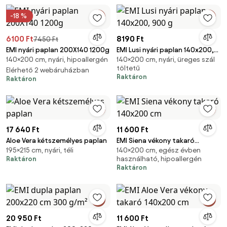
-18 %
6100 Ft
8190 Ft
7450 Ft
EMI nyári paplan 200X140 1200g
EMI Lusi nyári paplan 140x200,
140×200 cm, nyári, hipoallergén
140×200 cm, nyári, üreges szál
900 g
töltetű
Elérhető 2 webáruházban
Raktáron
Raktáron
17 640 Ft
11 600 Ft
Aloe Vera kétszemélyes paplan
EMI Siena vékony takaró
195×215 cm, nyári, téli
140×200 cm, egész évben
140x200 cm
Raktáron
használható, hipoallergén
Raktáron
20 950 Ft
11 600 Ft