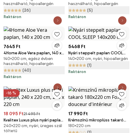
használható, hipoallergén
használható, hipoallergén
(26)
(5)
Raktáron
Raktáron
7645 Ft
5468 Ft
4Home Aloe Vera paplan, 140 x
Nyári steppelt paplan COOL
140×200 cm, egész évben
140×200 cm, nyári, hipoallergén
200 cm
SLEEP 140x200 cm
használható, hipoallergén
(1)
(40)
Raktáron
Raktáron
-16 %
18 095 Ft
17 990 Ft
21 495 Ft
Kvalitex Luxus plus nyári paplan,
Krémszínű mikroplüss takaró
240×220 cm, nyári, üreges szál
180×220 cm
240 x 220 cm, 240 x 220 cm
180x220 cm Foxy – douceur
töltetű
d'intérieur
(1)