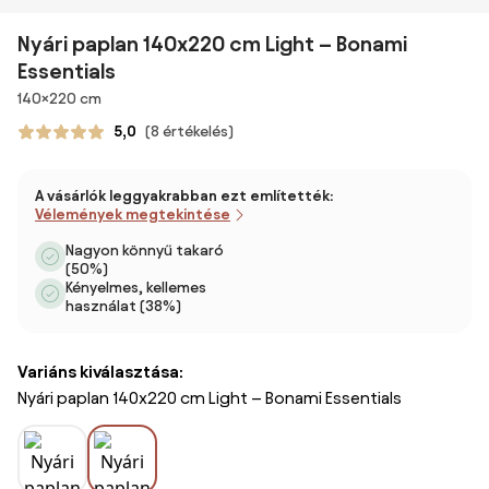
Nyári paplan 140x220 cm Light – Bonami
Essentials
Méretek
140×220 cm
5,0
(8 értékelés)
A vásárlók leggyakrabban ezt említették:
Vélemények megtekintése
Nagyon könnyű takaró
(50%)
Kényelmes, kellemes
használat (38%)
Variáns kiválasztása:
Nyári paplan 140x220 cm Light – Bonami Essentials