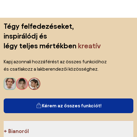
Lábléc kihagyása, ugrás az oldal elejére
Tégy felfedezéseket,
inspirálódj és
légy teljes mértékben
kreatív
Kapj azonnali hozzáférést az összes funkcióhoz
és csatlakozz a lakberendezői közösséghez.
Kérem az összes funkciót!
Bianoról