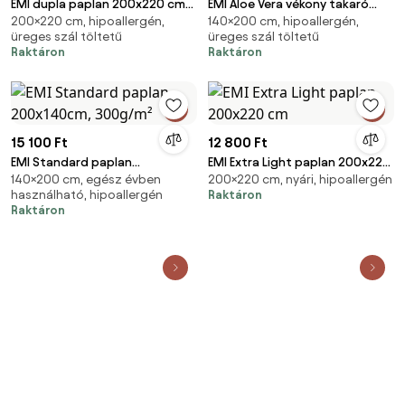
EMI dupla paplan 200x220 cm
EMI Aloe Vera vékony takaró
200×220 cm, hipoallergén,
140×200 cm, hipoallergén,
300 g/m²
140x200 cm
üreges szál töltetű
üreges szál töltetű
Raktáron
Raktáron
15 100 Ft
12 800 Ft
EMI Standard paplan
EMI Extra Light paplan 200x220
140×200 cm, egész évben
200×220 cm, nyári, hipoallergén
200x140cm, 300g/m²
cm
használható, hipoallergén
Raktáron
Raktáron