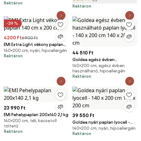
Raktáron
Raktáron
-39 %
4200 Ft
6900 Ft
EMI Extra Light vékony paplan
140×200 cm, nyári, hipoallergén
140 cm x 200 cm
44 510 Ft
Raktáron
Goldea egész évben
140×200 cm, egész évben
használható paplan lyocell -
használható, hipoallergén
140 x 200 cm 140 x 200 cm
Raktáron
23 990 Ft
EMI Pehelypaplan 200x140 2,1 kg
39 550 Ft
140×200 cm, téli, kacsatoll
Goldea nyári paplan lyocell -
töltetű
140×200 cm, nyári, hipoallergén
140 x 200 cm 140 x 200 cm
Raktáron
Raktáron