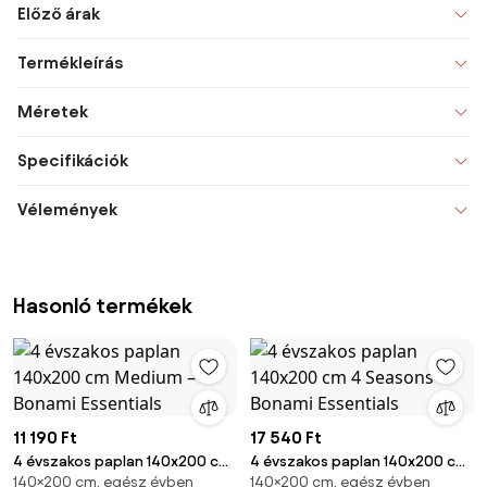
Előző árak
Termékleírás
Méretek
Specifikációk
Vélemények
Hasonló termékek
11 190 Ft
17 540 Ft
4 évszakos paplan 140x200 cm
4 évszakos paplan 140x200 cm
140×200 cm, egész évben
140×200 cm, egész évben
Medium – Bonami Essentials
4 Seasons – Bonami Essentials