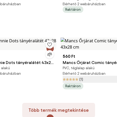
webáruházban
Elérhető 2 webáruházban
Raktáron
560 Ft
nie Dots tányéralátét 43x28
Mancs Őrjárat Comic tányé
 alakú
PVC, téglalap alakú
43x28 cm
webáruházban
Elérhető 2 webáruházban
(1)
Raktáron
Több termék megtekintése