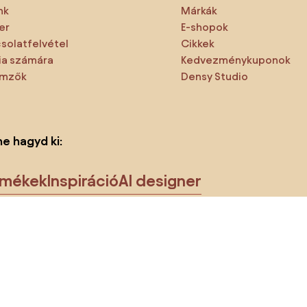
nk
Márkák
er
E-shopok
solatfelvétel
Cikkek
a számára
Kedvezménykuponok
emzők
Densy Studio
ne hagyd ki:
rmékek
Inspiráció
AI designer