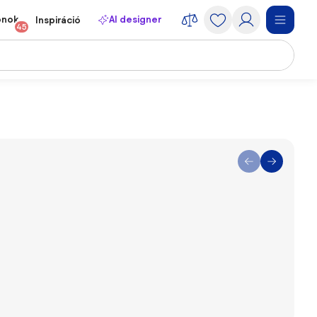
onok
AI designer
Inspiráció
45