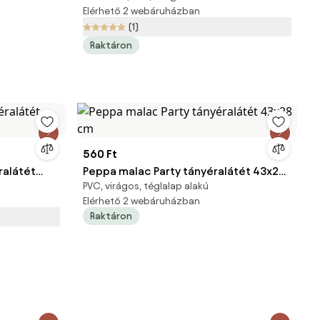
Elérhető 2 webáruházban
(1)
Raktáron
560 Ft
ralátét
Peppa malac Party tányéralátét 43x28
PVC, virágos, téglalap alakú
cm
Elérhető 2 webáruházban
Raktáron