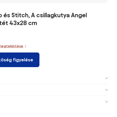
o és Stitch, A csillagkutya Angel
átét 43x28 cm
megtekintése
tőség figyelése