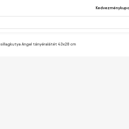
Kedvezménykup
A csillagkutya Angel tányéralátét 43x28 cm