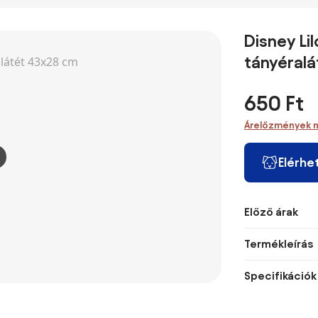
Disney Lil
tányéral
650 Ft
Árelőzmények 
Elérhe
Előző árak
Termékleírás
Specifikációk