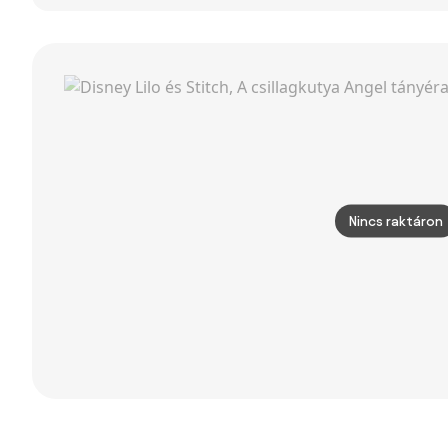
Faro – douceur
d'intérieur
Nincs raktáron