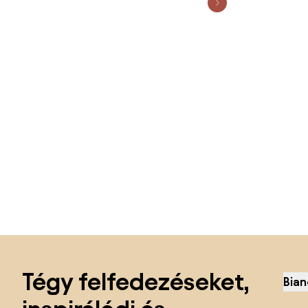
Lábléc kihagyása, ugrás az oldal elejére
Tégy felfedezéseket,
Bian