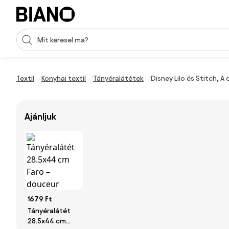
Navigáció kihagyása, ugrás a tartalomra
Keresési bevitel
Tartalom átugrása, ugrás a láblécbe
Textil
Konyhai textil
Tányéralátétek
Disney Lilo és Stitch, 
Ajánljuk
1679 Ft
Tányéralátét
28.5x44 cm