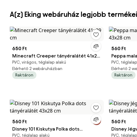
A(z) Eking webáruház legjobb terméke
650 Ft
560 Ft
Minecraft Creeper tányéralátét 41x29
Peppa mala
PVC, virágos, téglalap alakú
PVC, téglalap
cm
43x28 cm
Elérhető 2 webáruházban
Elérhető 2 
Raktáron
Raktáron
560 Ft
560 Ft
Disney 101 Kiskutya Polka dots
Disney Jég
PVC, téglalap alakú
PVC, téglalap
tányéralátét 43x28 cm
tányéralát