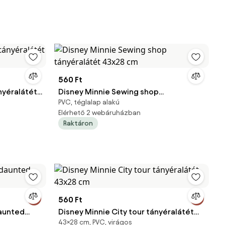
560 Ft
nyéralátét
Disney Minnie Sewing shop
PVC, téglalap alakú
tányéralátét 43x28 cm
Elérhető 2 webáruházban
Raktáron
560 Ft
daunted
Disney Minnie City tour tányéralátét
43×28 cm, PVC, virágos
43x28 cm