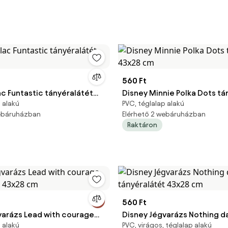
i
560 Ft
c Funtastic tányéralátét
Disney Minnie Polka Dots tá
 alakú
PVC, téglalap alakú
43x28 cm
webáruházban
Elérhető 2 webáruházban
Raktáron
560 Ft
varázs Lead with courage
Disney Jégvarázs Nothing 
 alakú
PVC, virágos, téglalap alakú
ét 43x28 cm
tányéralátét 43x28 cm