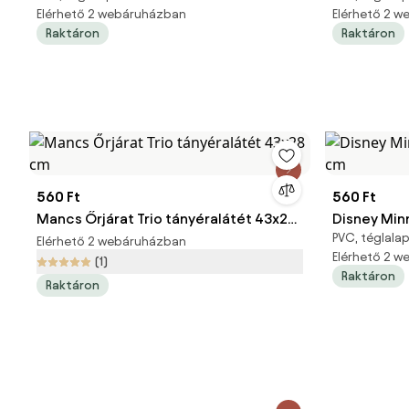
Elérhető 2 webáruházban
Elérhető 2 
Raktáron
Raktáron
560 Ft
560 Ft
Mancs Őrjárat Trio tányéralátét 43x28
Disney Min
PVC, téglalap
cm
cm
Elérhető 2 webáruházban
Elérhető 2 
(1)
Raktáron
Raktáron