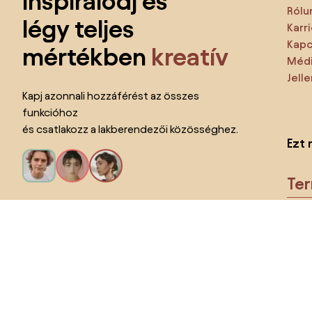
inspirálódj és
Rólu
légy teljes
Karri
Kapc
mértékben
kreatív
Médi
Jell
Kapj azonnali hozzáférést az összes
funkcióhoz
és csatlakozz a lakberendezői közösséghez.
Ezt 
Te
Kérem az összes funkciót!