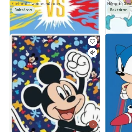
Elérhető 2 webáruházban
Elérhető 3 
Raktáron
Raktáron