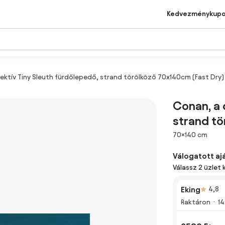
Kedvezménykup
ektív Tiny Sleuth fürdőlepedő, strand törölköző 70x140cm (Fast Dry)
Conan, a 
strand tö
Méretek
70×140 cm
Válogatott aj
Válassz 2 üzlet 
Eking
4,8
Raktáron
14