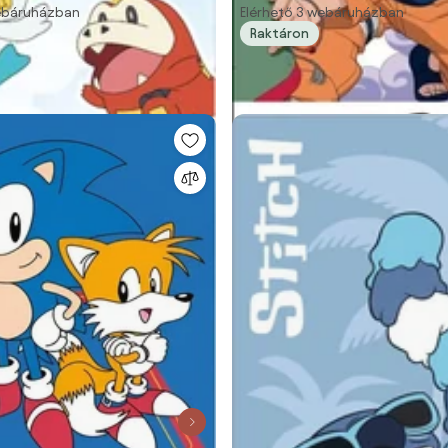
webáruházban
Elérhető 3 webáruházban
Raktáron