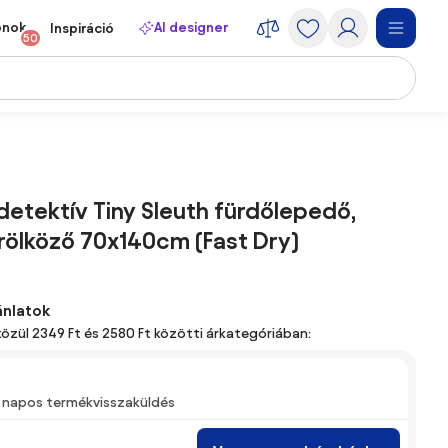
onok
AI designer
Inspiráció
50
detektív Tiny Sleuth fürdőlepedő,
rölköző 70x140cm (Fast Dry)
ánlatok
közül 2349 Ft és 2580 Ft közötti árkategóriában:
 napos termékvisszaküldés