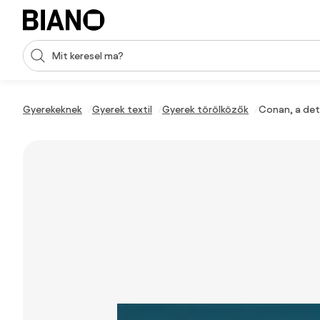
Navigáció kihagyása, ugrás a tartalomra
Keresési bevitel
Tartalom átugrása, ugrás a láblécbe
Gyerekeknek
Gyerek textil
Gyerek törölközők
Conan, a det