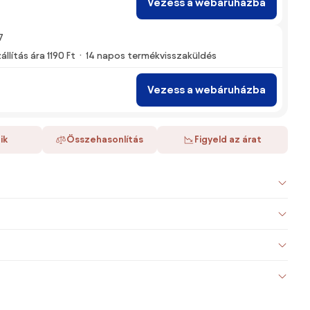
Vezess a webáruházba
7
állítás ára 1190 Ft
14 napos termékvisszaküldés
Vezess a webáruházba
ik
Összehasonlítás
Figyeld az árat