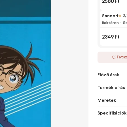
2580 Ft
Sandori
3,
Raktáron
Sz
2349 Ft
Tetsz
Előző árak
Termékleírás
Méretek
Specifikációk