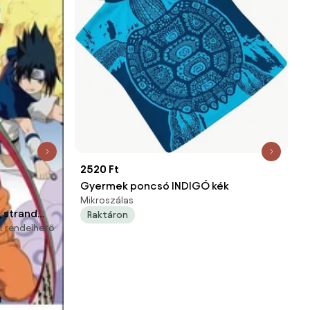
2520 Ft
Gyermek poncsó INDIGÓ kék
Mikroszálas
 strand
Raktáron
t rendelhető