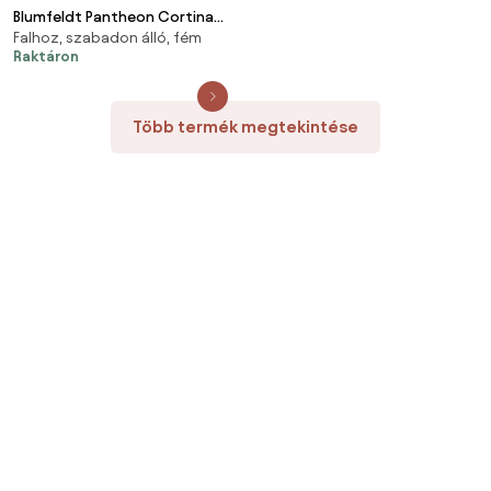
Blumfeldt Pantheon Cortina
Falhoz, szabadon álló, fém
Solid Sky Expand kerti pavilon
Raktáron
3x6, időjárásálló, bővíthető
Több termék megtekintése