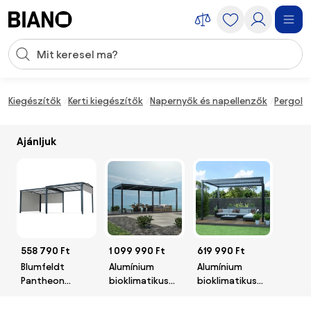
Navigáció kihagyása, ugrás a tartalomra
Keresési bevitel
Tartalom átugrása, ugrás a láblécbe
Kiegészítők
Kerti kiegészítők
Napernyők és napellenzők
Pergolá
Ajánljuk
558 790 Ft
1 099 990 Ft
619 990 Ft
Blumfeldt
Alumínium
Alumínium
Pantheon
bioklimatikus
bioklimatikus
Cortina Solid
pergola
pergola
Sky Expand
lamellákkal 5.8 x
lamellákkal 4 x 3