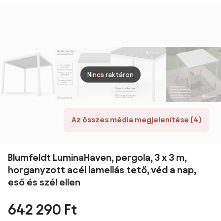
kerti pavilon
3 M
M
3x6,
időjárásálló,
bővíthető
Nincs raktáron
Az összes média megjelenítése (4)
Blumfeldt LuminaHaven, pergola, 3 x 3 m,
horganyzott acél lamellás tető, véd a nap,
eső és szél ellen
642 290 Ft