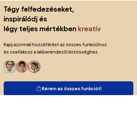
Lábléc kihagyása, ugrás az oldal elejére
Tégy felfedezéseket,
inspirálódj és
légy teljes mértékben
kreatív
Kapj azonnali hozzáférést az összes funkcióhoz
és csatlakozz a lakberendezői közösséghez.
Kérem az összes funkciót!
Bianoról
A felhasználók számára