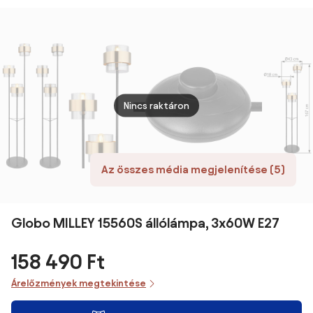
matt króm
dimm
újrat
Statl
Nincs raktáron
Az összes média megjelenítése (5)
Globo MILLEY 15560S állólámpa, 3x60W E27
158 490 Ft
Árelőzmények megtekintése