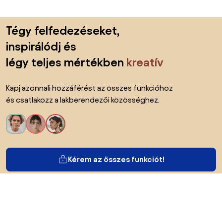
Lábléc kihagyása, ugrás az oldal elejére
Tégy felfedezéseket,
inspirálódj és
légy teljes mértékben
kreatív
Kapj azonnali hozzáférést az összes funkcióhoz
és csatlakozz a lakberendezői közösséghez.
Kérem az összes funkciót!
Bianoról