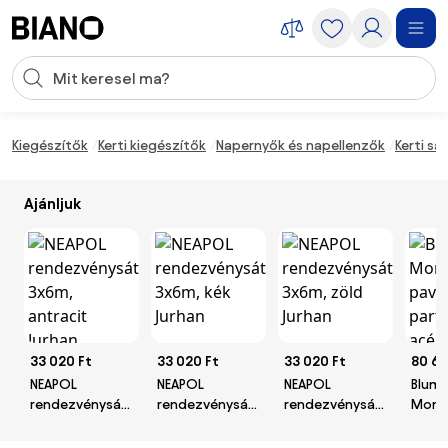
Navigáció kihagyása, ugrás a tartalomra
Keresési bevitel
Tartalom átugrása, ugrás a láblécbe
Kiegészítők
Kerti kiegészítők
Napernyők és napellenzők
Kerti sá
Ajánljuk
33 020 Ft
33 020 Ft
33 020 Ft
80 69
NEAPOL
NEAPOL
NEAPOL
Blumf
rendezvénysátor,
rendezvénysátor,
rendezvénysátor,
Mondo
3x6m, antracit
3x6m, kék
3x6m, zöld
pavil
Jurhan
Jurhan
Jurhan
parti