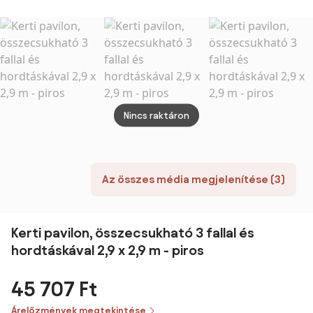
acél,
polié
sötét
Nincs raktáron
Az összes média megjelenítése (3)
Kerti pavilon, összecsukható 3 fallal és
hordtáskával 2,9 x 2,9 m - piros
45 707 Ft
Árelőzmények megtekintése