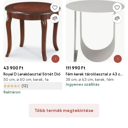
43 900 Ft
111 990 Ft
Royal D Lerakóasztal Sötét Dió
Fém kerek tárolóasztal ø 43 cm
50 cm, ⌀ 60 cm, kerek, fa
38 cm, ⌀ 43 cm, kerek, fém
Cher – Bloomingville
Ingyenes szállítás
(12)
Raktáron
Több termék megtekintése