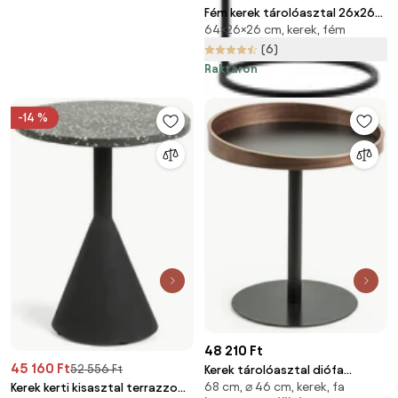
Fém kerek tárolóasztal 26x26
64×26×26 cm, kerek, fém
cm Position – WOOOD
(6)
Raktáron
-14 %
48 210 Ft
45 160 Ft
52 556 Ft
Kerek tárolóasztal diófa
68 cm, ⌀ 46 cm, kerek, fa
dekoros asztallappal ø 46 cm
Kerek kerti kisasztal terrazzo