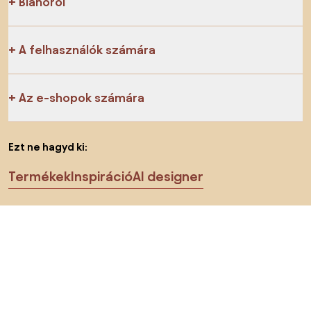
Bianoról
A felhasználók számára
Az e-shopok számára
Ezt ne hagyd ki:
Termékek
Inspiráció
AI designer
Megtalálsz minket a közösségi hálózatokon is
Sütik