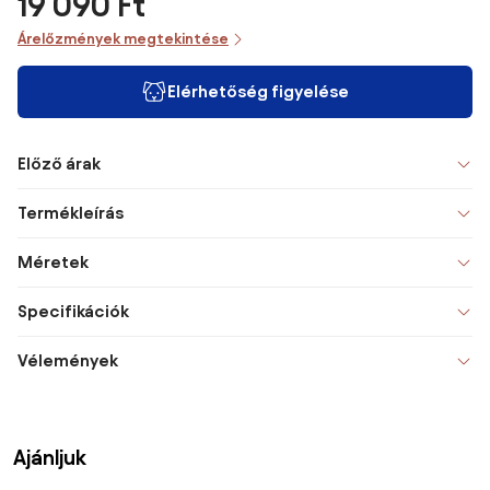
19 090 Ft
Árelőzmények megtekintése
Elérhetőség figyelése
Előző árak
Termékleírás
Méretek
Specifikációk
Vélemények
Ajánljuk