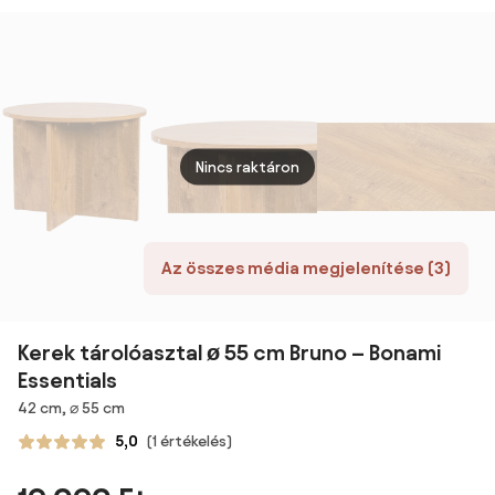
könyvtartóval
75-109 cm
Nincs raktáron
Az összes média megjelenítése (3)
Kerek tárolóasztal ø 55 cm Bruno – Bonami
Essentials
Méretek
42 cm, ⌀ 55 cm
5,0
(1 értékelés)