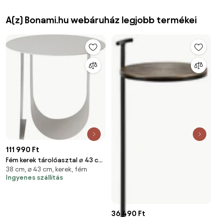
A(z) Bonami.hu webáruház legjobb termékei
111 990 Ft
Fém kerek tárolóasztal ø 43 cm
38 cm, ⌀ 43 cm, kerek, fém
Cher – Bloomingville
Ingyenes szállítás
36 490 Ft