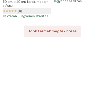
Ingyenes szállítás
50 cm, ⌀ 40 cm, kerek, modern
Kaori – Kave Home
asztallappal ø 40 cm Melano –
stílusú
Kave Home
(8)
Raktáron
Ingyenes szállítás
Több termék megtekintése