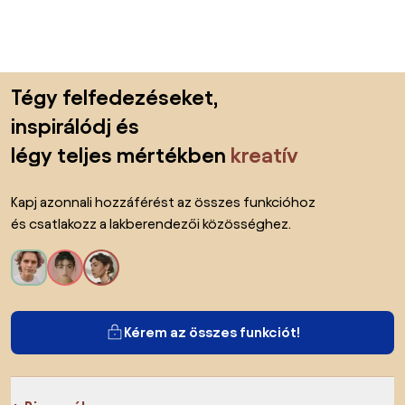
Lábléc kihagyása, ugrás az oldal elejére
Tégy felfedezéseket,
inspirálódj és
légy teljes mértékben
kreatív
Kapj azonnali hozzáférést az összes funkcióhoz
és csatlakozz a lakberendezői közösséghez.
Kérem az összes funkciót!