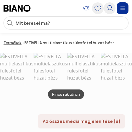
Navigáció kihagyása, ugrás a tartalomra
Keresési bevitel
Tartalom átugrása, ugrás a láblécbe
Termékek
ESTIVELLA multielasztikus fülesfotel huzat bézs
Nincs raktáron
Az összes média megjelenítése (8)