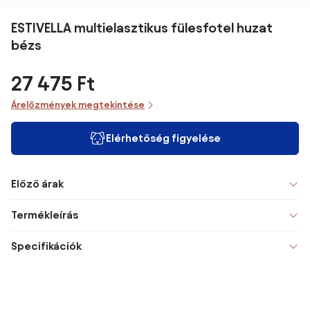
ESTIVELLA multielasztikus fülesfotel huzat
bézs
27 475 Ft
Árelőzmények megtekintése
Elérhetőség figyelése
Előző árak
Termékleírás
Specifikációk