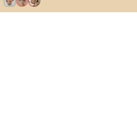
Kérem az összes funkciót!
Bianoról
A felhasználók számára
Az e-shopok számára
Ezt ne hagyd ki:
Termékek
Inspiráció
AI designer