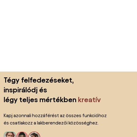
Lábléc kihagyása, ugrás az oldal elejére
Tégy felfedezéseket,
inspirálódj és
légy teljes mértékben
kreatív
Kapj azonnali hozzáférést az összes funkcióhoz
és csatlakozz a lakberendezői közösséghez.