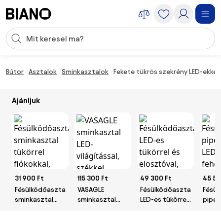
Navigáció kihagyása, ugrás a tartalomra
Keresési bevitel
Tartalom átugrása, ugrás a láblécbe
Bútor
Asztalok
Sminkasztalok
Fekete tükrös szekrény LED-ekkel
Ajánljuk
31 900 Ft
115 300 Ft
49 300 Ft
45 50
Fésülködőasztal,
VASAGLE
Fésülködőasztal
Fésül
sminkasztal
sminkasztal
LED-es tükörrel
piper
tükörrel
LED-
és elosztóval,
LED i
fiókokkal, fehér
világítással,
fehér
fehér