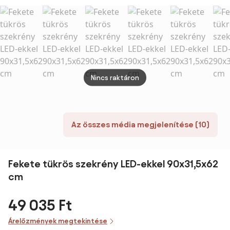
80x40x145cm
székkel,
felhőfehér
színben
Nincs raktáron
Az összes média megjelenítése (10)
Fekete tükrös szekrény LED-ekkel 90x31,5x62
cm
49 035 Ft
Árelőzmények megtekintése