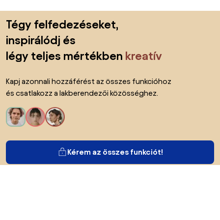
Lábléc kihagyása, ugrás az oldal elejére
Tégy felfedezéseket,
inspirálódj és
légy teljes mértékben
kreatív
Kapj azonnali hozzáférést az összes funkcióhoz
és csatlakozz a lakberendezői közösséghez.
Kérem az összes funkciót!
Bianoról