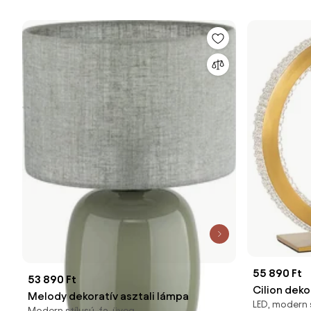
55 890 Ft
53 890 Ft
Cilion deko
Melody dekoratív asztali lámpa
LED, modern 
Modern stílusú, fa, üveg