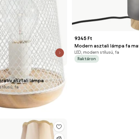
9345 Ft
Modern asztali lámpa fa ma
LED, modern stílusú, fa
üveggel - Umbra
Raktáron
ratív asztali lámpa
tílusú, fa