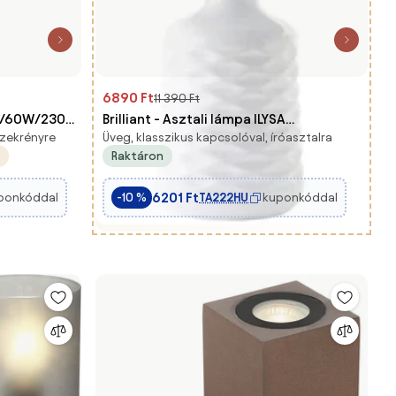
6890 Ft
11 390 Ft
7/60W/230V
Brilliant - Asztali lámpa ILYSA
iszekrényre
Üveg, klasszikus kapcsolóval, íróasztalra
1xE14/40W/230V fehér/szürke
Raktáron
6201 Ft
ponkóddal
TA222HU
kuponkóddal
-10 %