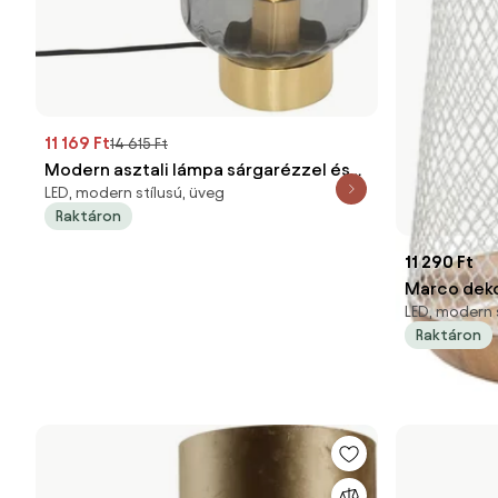
11 169 Ft
14 615 Ft
Modern asztali lámpa sárgarézzel és
LED, modern stílusú, üveg
füstüveggel - Stiklo
Raktáron
11 290 Ft
Marco deko
LED, modern s
Raktáron