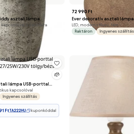
72 990 Ft
iddy asztali lámpa
Ever dekoratív asztali lámpa
s kapcsolóval, íróasztalra
LED, modern stílusú, fém
Raktáron
Ingyenes szállítás
sztali lámpa USB-porttal
szikus kapcsolóval
27/25W/230V tölgy/bézs
Ingyenes szállítás
91 Ft
TA222HU
kuponkóddal