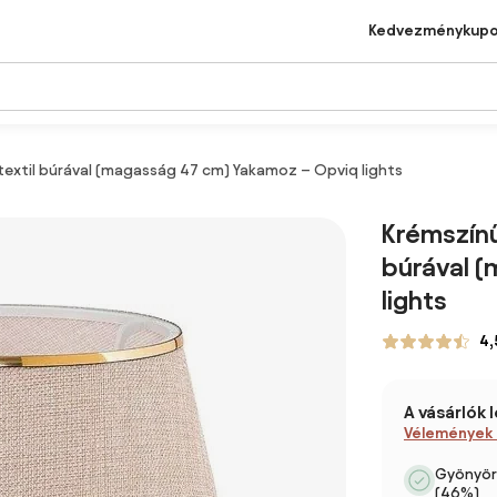
Kedvezménykup
textil búrával (magasság 47 cm) Yakamoz – Opviq lights
Krémszínű
búrával 
lights
4,
A vásárlók 
Vélemények
Gyönyörű
(46%)