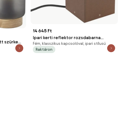
14 645 Ft
Ipari kerti reflektor rozsdabarna
tt szürke
Fém, klasszikus kapcsolóval, ipari stílusú
négyzet alakú IP65 - Lennard
Raktáron