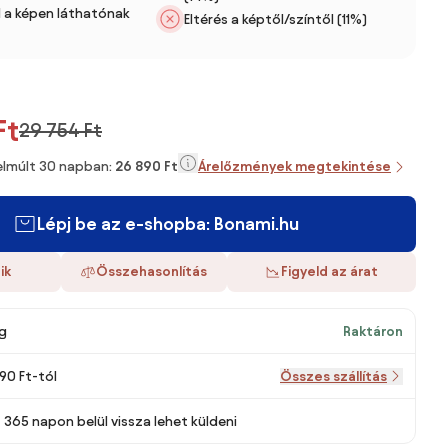
 a képen láthatónak
Eltérés a képtől/színtől (11%)
Ft
29 754 Ft
 elmúlt 30 napban:
26 890 Ft
Árelőzmények megtekintése
Lépj be az e-shopba: Bonami.hu
ik
Összehasonlítás
Figyeld az árat
g
Raktáron
290 Ft-tól
Összes szállítás
 365 napon belül vissza lehet küldeni