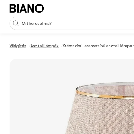
Navigáció kihagyása, ugrás a tartalomra
Keresési bevitel
Tartalom átugrása, ugrás a láblécbe
Világítás
Asztali lámpák
Krémszínű-aranyszínű asztali lámpa 