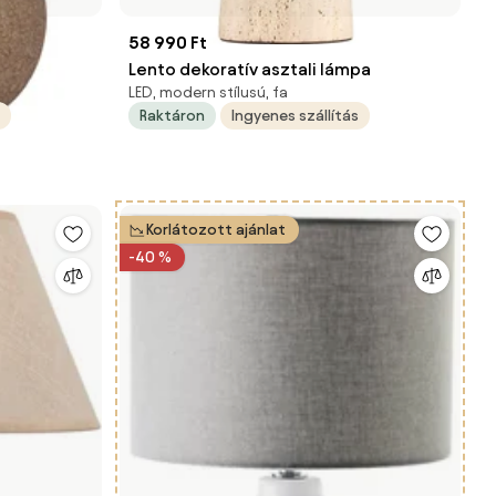
58 990 Ft
Lento dekoratív asztali lámpa
LED, modern stílusú, fa
Raktáron
Ingyenes szállítás
Korlátozott ajánlat
-40 %