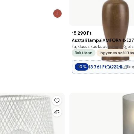
15 290 Ft
Asztali lámpa AMFORA 1xE2
Fa, klasszikus kapcsolóval, éjjel
sötét barna/bükkfa
Raktáron
Ingyenes szállítás
13 761 Ft
TA222HU
ku
-10 %