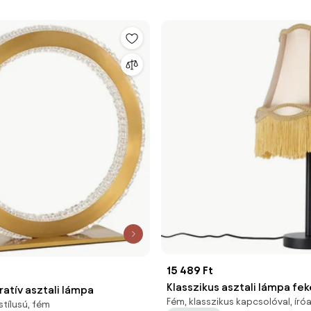
15 489 Ft
Klasszikus asztali lámpa fe
ratív asztali lámpa
Fém, klasszikus kapcsolóval, író
árnyékolóval arany 30 cm - 
stílusú, fém