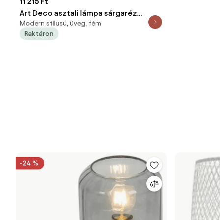
11 215 Ft
Art Deco asztali lámpa sárgaréz
Modern stílusú, üveg, fém
szivárványos füstüveggel - Pallon
Raktáron
-24 %