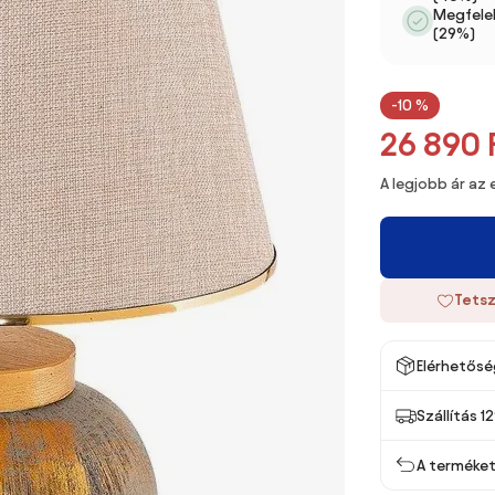
Megfelel
(29%)
-10 %
26 890 
A legjobb ár az
Tetsz
Elérhetősé
Szállítás 1
A terméket