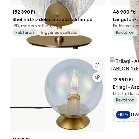
152 390 Ft
46 900 Ft
Shelina LED dekoratív asztali lámpa
Langston/L
LED, modern stílusú, üveg
Fa, klassziku
Raktáron
Ingyenes szállítás
Raktáron
12 990 Ft
Brilagi - A
LED, fa, klas
TABLON 1xE
Raktáron
11 6
-10 %