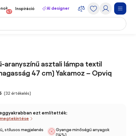
onok
AI designer
Inspiráció
47
-aranyszínű asztali lámpa textil
(magasság 47 cm) Yakamoz – Opviq
5
(32 értékelés)
leggyakrabban ezt említették:
 megtekintése
, stílusos megjelenés
Gyenge minőségű anyagok
(14%)