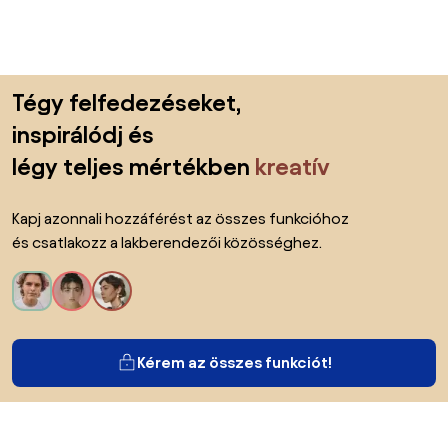
Lábléc kihagyása, ugrás az oldal elejére
Tégy felfedezéseket,
inspirálódj és
légy teljes mértékben
kreatív
Kapj azonnali hozzáférést az összes funkcióhoz
és csatlakozz a lakberendezői közösséghez.
Kérem az összes funkciót!
Bianoról