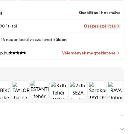
g
Kiszállítás 1 hét múlva
290 Ft-tól
Összes szállítás
14 napon belül vissza lehet küldeni
p.hu
Vélemények megtekintése