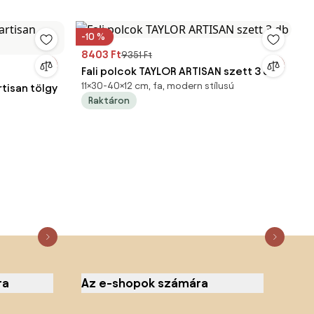
-10 %
8403 Ft
9351 Ft
Fali polcok TAYLOR ARTISAN szett 3 db
11×30-40×12 cm, fa, modern stílusú
rtisan tölgy
Raktáron
ra
Az e-shopok számára