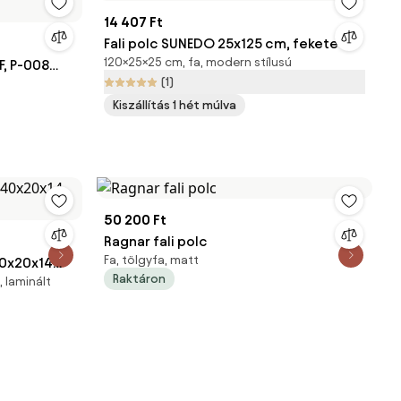
14 407 Ft
Fali polc SUNEDO 25x125 cm, fekete
120×25×25 cm, fa, modern stílusú
F, P-008
(1)
Kiszállítás 1 hét múlva
50 200 Ft
Ragnar fali polc
Fa, tölgyfa, matt
40x20x14
Raktáron
 laminált