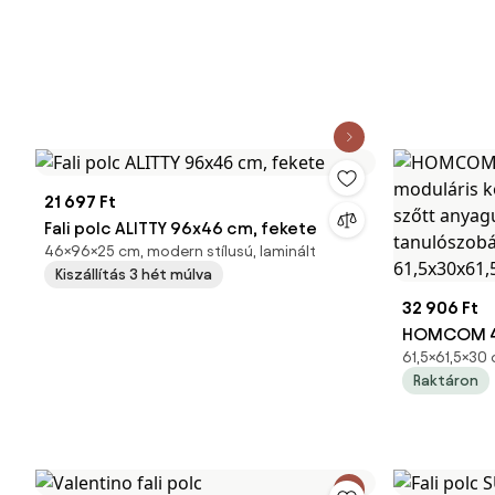
21 697 Ft
Fali polc ALITTY 96x46 cm, fekete
46×96×25 cm, modern stílusú, laminált
Kiszállítás 3 hét múlva
32 906 Ft
HOMCOM 4-
61,5×61,5×30 
moduláris 
Raktáron
szőtt anyag
tanulószob
61,5x30x61