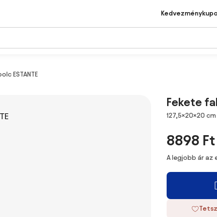
Kedvezménykup
polc ESTANTE
Fekete fa
Méretek
127,5×20×20 cm
8898 Ft
A legjobb ár az
Tetsz