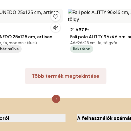
21 697 Ft
UNEDO 25x125 cm, artisan
Fali polc ALITTY 96x46 cm, a
, fa, modern stílusú
46×96×25 cm, fa, tölgyfa
1 hét múlva
Raktáron
Több termék megtekintése
oról
A felhasználók számá