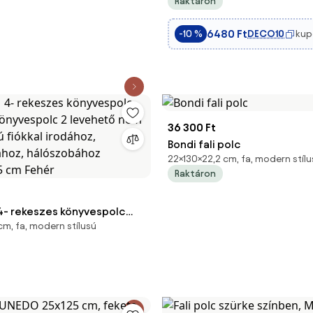
Raktáron
6480 Ft
DECO10
kup
-10 %
36 300 Ft
Bondi fali polc
22×130×22,2 cm, fa, modern stílu
Raktáron
 rekeszes könyvespolc
cm, fa, modern stílusú
könyvespolc 2 levehető nem
ú fiókkal irodához,
ához, hálószobához
,5 cm Fehér