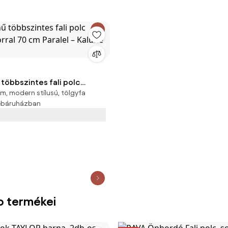
 többszintes fali polc
m, modern stílusú, tölgyfa
orral 70 cm Paralel – Kalune
webáruházban
b termékei