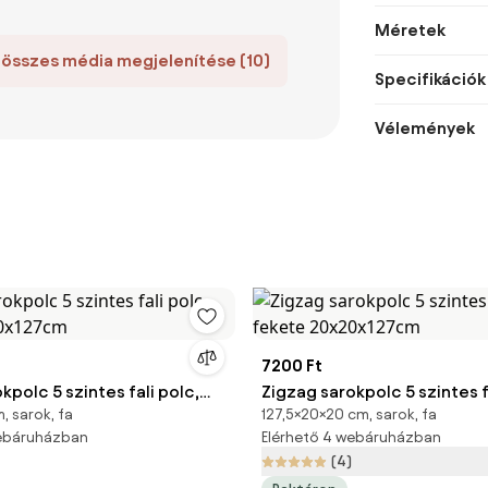
Méretek
 összes média megjelenítése (10)
Specifikációk
Vélemények
7200 Ft
kpolc 5 szintes fali polc,
Zigzag sarokpolc 5 szintes f
, sarok, fa
127,5×20×20 cm, sarok, fa
x20x127cm
fekete 20x20x127cm
webáruházban
Elérhető 4 webáruházban
(4)