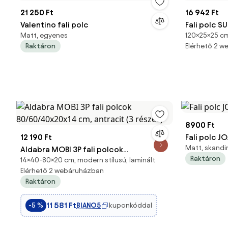
21 250 Ft
16 942 Ft
Valentino fali polc
Fali polc 
Matt, egyenes
120×25×25 cm
Raktáron
Elérhető 2 
8900 Ft
12 190 Ft
Fali polc 
Matt, skandiná
Aldabra MOBI 3P fali polcok
Raktáron
14×40-80×20 cm, modern stílusú, laminált
80/60/40x20x14 cm, antracit (3
Elérhető 2 webáruházban
részes)
Raktáron
11 581 Ft
BIANO5
kuponkóddal
-5 %