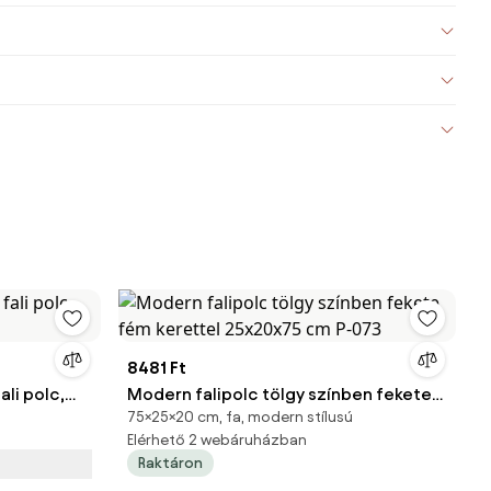
8481 Ft
ali polc,
Modern falipolc tölgy színben fekete
75×25×20 cm, fa, modern stílusú
fém kerettel 25x20x75 cm P-073
Elérhető 2 webáruházban
Raktáron