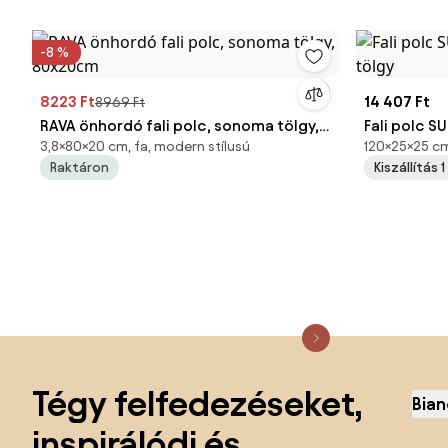
-8 %
8223 Ft
14 407 Ft
8969 Ft
RAVA önhordó fali polc, sonoma tölgy,
Fali polc S
3,8×80×20 cm, fa, modern stílusú
120×25×25 cm
80x20cm
tölgy
Raktáron
Kiszállítás 
Lábléc kihagyása, ugrás az oldal elejére
Tégy felfedezéseket,
Bian
inspirálódj és