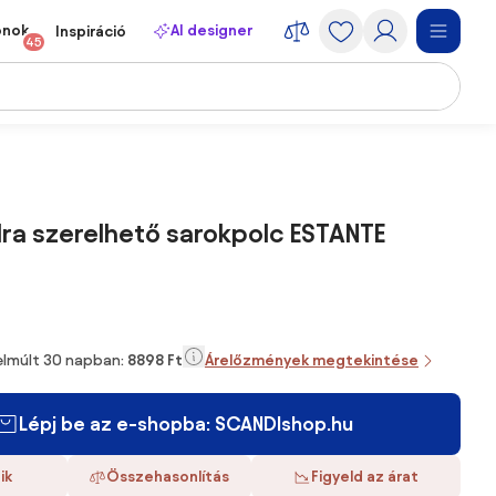
onok
AI designer
Inspiráció
45
lra szerelhető sarokpolc ESTANTE
 elmúlt 30 napban:
8898 Ft
Árelőzmények megtekintése
Lépj be az e-shopba: SCANDIshop.hu
ik
Összehasonlítás
Figyeld az árat