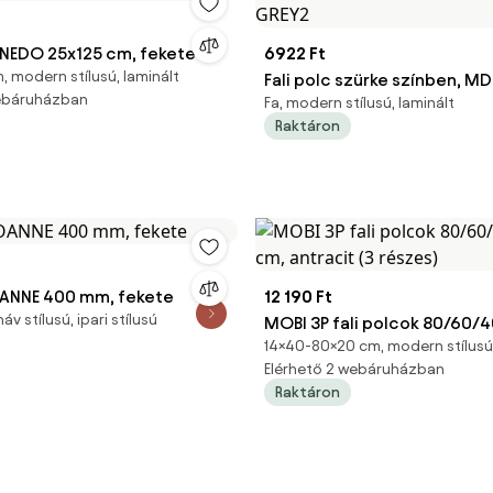
SUNEDO 25x125 cm, fekete
6922 Ft
, modern stílusú, laminált
Fali polc szürke színben, MD
webáruházban
Fa, modern stílusú, laminált
GREY2
Raktáron
JOANNE 400 mm, fekete
12 190 Ft
v stílusú, ipari stílusú
MOBI 3P fali polcok 80/60/
14×40-80×20 cm, modern stílusú,
cm, antracit (3 részes)
Elérhető 2 webáruházban
Raktáron