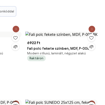
onkóddal
6922 Ft
Fali polc fekete színben, MDF, P-008 BK
sú
Modern stílusú, laminált, négyzet alakú
Raktáron