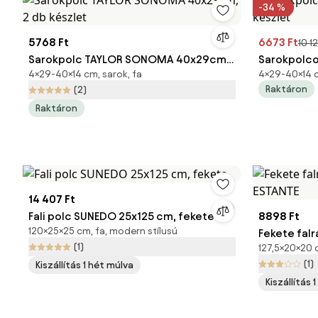
-34 %
5768 Ft
6673 Ft
10 1
Sarokpolc TAYLOR SONOMA 40x29cm,
Sarokpolco
4×29-40×14 cm, sarok, fa
4×29-40×14 c
2 db készlet
készlet
Raktáron
(2)
Raktáron
14 407 Ft
Fali polc SUNEDO 25x125 cm, fekete
8898 Ft
120×25×25 cm, fa, modern stílusú
Fekete fal
(1)
127,5×20×20 c
ESTANTE
(1)
Kiszállítás 1 hét múlva
Kiszállítás 