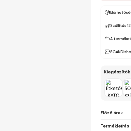
Elérhetősé
Szállítás 1
A terméket 
SCANDIsho
Kiegészítők
Előző árak
Termékleírás