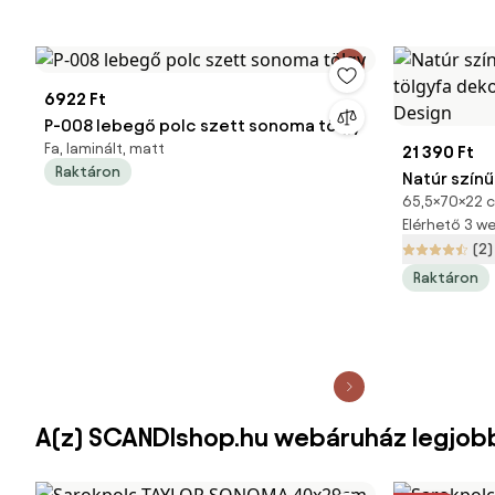
6922 Ft
P-008 lebegő polc szett sonoma tölgy
Fa, laminált, matt
21 390 Ft
Raktáron
Natúr színű
65,5×70×22 c
tölgyfa dek
Elérhető 3 
Design
(2)
Raktáron
A(z) SCANDIshop.hu webáruház legjob