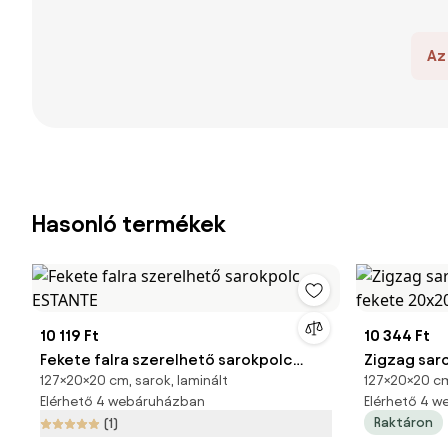
Az
Hasonló termékek
10 119 Ft
10 344 Ft
Fekete falra szerelhető sarokpolc
Zigzag saro
127×20×20 cm, sarok, laminált
127×20×20 cm
ESTANTE
fekete 20
Elérhető 4 webáruházban
Elérhető 4 
Raktáron
(1)