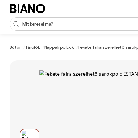
Navigáció kihagyása, ugrás a tartalomra
Keresési bevitel
Tartalom átugrása, ugrás a láblécbe
Bútor
Tárolók
Nappali polcok
Fekete falra szerelhető sarok