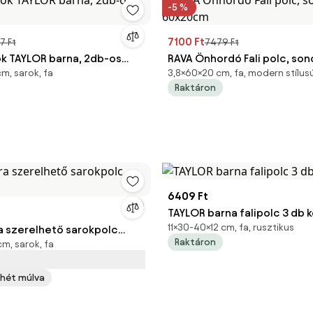
-5 %
7100 Ft
27 Ft
7479 Ft
k TAYLOR barna, 2db-os
RAVA Önhordó Fali polc, son
m, sarok, fa
3,8×60×20 cm, fa, modern stílus
60x20cm
Raktáron
6409 Ft
TAYLOR barna falipolc 3 db 
11×30-40×12 cm, fa, rusztikus
ra szerelhető sarokpolc
Raktáron
m, sarok, fa
1 hét múlva