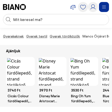
Navigáció kihagyása, ugrás a tartalomra
Keresési bevitel
Tartalom átugrása, ugrás a láblécbe
Gyerekeknek
Gyerek textil
Gyerek törölközők
Mancs Őrjárat Boy
Ajánljuk
3740 Ft
3970 Ft
3530 Ft
2440
Cicás Colour
Disney Marie
Bing Oh Yum
Bluey
fürdőlepedő,
Aristocat
fürdőlepedő,
fürdő
strand
fürdőlepedő,
strand
stran
törölköző
strand
törölköző
töröl