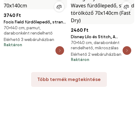
3740 Ft
Focis Field fürdőlepedő, strand
70×140 cm, pamut,
törölköző 70x140cm
2460 Ft
darabonként rendelhető
Disney Lilo és Stitch, A
Elérhető 3 webáruházban
70×140 cm, darabonként
csillagkutya Rainbow Waves
Raktáron
rendelhető, mikroszálas
fürdőlepedő, strand törölköző
Elérhető 2 webáruházban
70x140cm (Fast Dry)
Raktáron
Több termék megtekintése