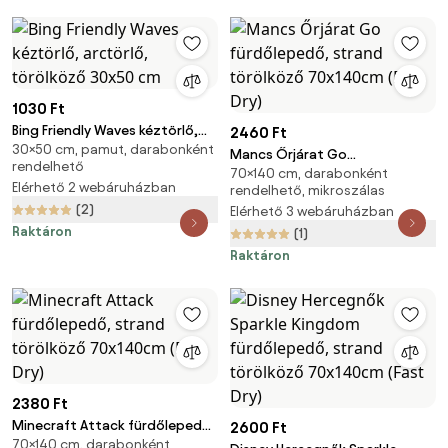
1030 Ft
Bing Friendly Waves kéztörlő,
2460 Ft
30×50 cm, pamut, darabonként
arctörlő, törölköző 30x50 cm
Mancs Őrjárat Go
rendelhető
70×140 cm, darabonként
fürdőlepedő, strand törölköző
Elérhető 2 webáruházban
rendelhető, mikroszálas
70x140cm (Fast Dry)
(2)
Elérhető 3 webáruházban
Raktáron
(1)
Raktáron
2380 Ft
Minecraft Attack fürdőlepedő,
2600 Ft
70×140 cm, darabonként
strand törölköző 70x140cm