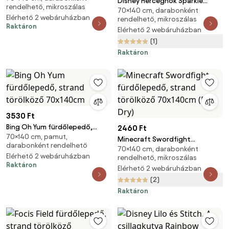
Disney Hercegnők Sparkle
rendelhető, mikroszálas
(Fast Dry)
70×140 cm, darabonként
Kingdom fürdőlepedő, strand
Elérhető 2 webáruházban
rendelhető, mikroszálas
törölköző 70x140cm (Fast Dry)
Raktáron
Elérhető 2 webáruházban
(1)
Raktáron
3530 Ft
Bing Oh Yum fürdőlepedő,
2460 Ft
70×140 cm, pamut,
strand törölköző 70x140cm
Minecraft Swordfight
darabonként rendelhető
70×140 cm, darabonként
fürdőlepedő, strand törölköző
Elérhető 2 webáruházban
rendelhető, mikroszálas
70x140cm (Fast Dry)
Raktáron
Elérhető 2 webáruházban
(2)
Raktáron