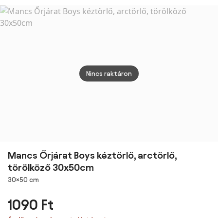
70x140cm
törölköző
70x140cm
70x1
70x140cm
(Fast
Nincs raktáron
Mancs Őrjárat Boys kéztörlő, arctörlő,
törölköző 30x50cm
Méretek
30×50 cm
1090 Ft