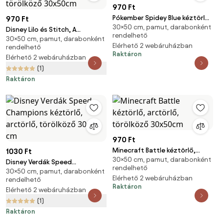
970 Ft
Pókember Spidey Blue kéztörlő,
970 Ft
30×50 cm, pamut, darabonként
arctörlő, törölköző 30x50cm
Disney Lilo és Stitch, A
rendelhető
30×50 cm, pamut, darabonként
csillagkutya Pink Paradise
Elérhető 2 webáruházban
rendelhető
kéztörlő, arctörlő, törölköző
Raktáron
Elérhető 2 webáruházban
30x50cm
(1)
Raktáron
970 Ft
Minecraft Battle kéztörlő,
1030 Ft
30×50 cm, pamut, darabonként
arctörlő, törölköző 30x50cm
Disney Verdák Speed
rendelhető
30×50 cm, pamut, darabonként
Champions kéztörlő, arctörlő,
Elérhető 2 webáruházban
rendelhető
törölköző 30x50 cm
Raktáron
Elérhető 2 webáruházban
(1)
Raktáron