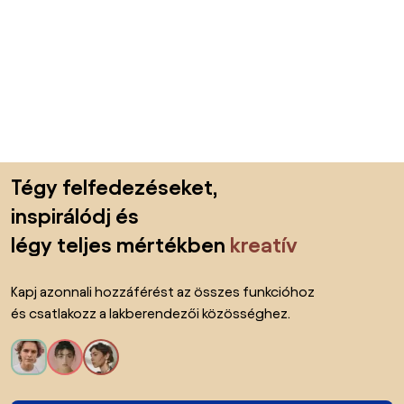
Lábléc kihagyása, ugrás az oldal elejére
Tégy felfedezéseket,
inspirálódj és
légy teljes mértékben
kreatív
Kapj azonnali hozzáférést az összes funkcióhoz
és csatlakozz a lakberendezői közösséghez.