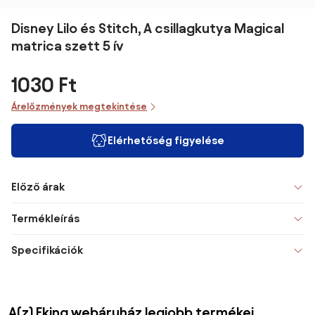
Disney Lilo és Stitch, A csillagkutya Magical
matrica szett 5 ív
1030 Ft
Árelőzmények megtekintése
Elérhetőség figyelése
Előző árak
Termékleírás
Specifikációk
A(z) Eking webáruház legjobb termékei