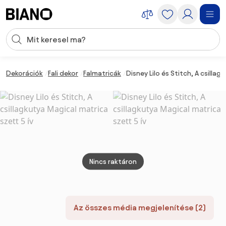
Navigáció kihagyása, ugrás a tartalomra
Keresési bevitel
Tartalom átugrása, ugrás a láblécbe
Dekorációk
Fali dekor
Falmatricák
Disney Lilo és Stitch, A csilla
Nincs raktáron
Az összes média megjelenítése (2)