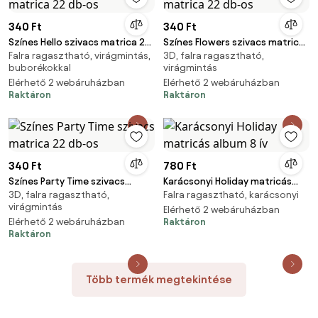
340 Ft
340 Ft
Színes Hello szivacs matrica 22
Színes Flowers szivacs matrica
Falra ragasztható, virágmintás,
3D, falra ragasztható,
db-os
22 db-os
buborékokkal
virágmintás
Elérhető 2 webáruházban
Elérhető 2 webáruházban
Raktáron
Raktáron
340 Ft
780 Ft
Színes Party Time szivacs
Karácsonyi Holiday matricás
3D, falra ragasztható,
Falra ragasztható, karácsonyi
matrica 22 db-os
album 8 ív
virágmintás
Elérhető 2 webáruházban
Elérhető 2 webáruházban
Raktáron
Raktáron
Több termék megtekintése