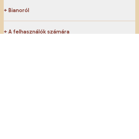
Bianoról
A felhasználók számára
Az e-shopok számára
Ezt ne hagyd ki:
Termékek
Inspiráció
AI designer
Megtalálsz minket a közösségi hálózatokon is