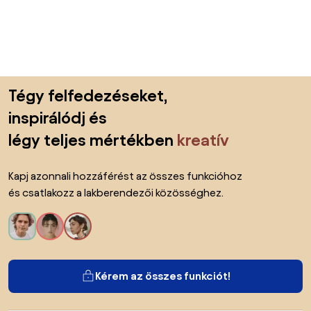
Lábléc kihagyása, ugrás az oldal elejére
Tégy felfedezéseket,
inspirálódj és
légy teljes mértékben
kreatív
Kapj azonnali hozzáférést az összes funkcióhoz
és csatlakozz a lakberendezői közösséghez.
Kérem az összes funkciót!