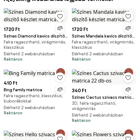
1720 Ft
1720 Ft
Színes Diamond kavics díszítő
Színes Mandala kavics díszítő
Falra ragasztható, virágmintás,
Falra ragasztható, virágmintás,
készlet matricával
készlet matricával
klasszikus
klasszikus
Elérhető 2 webáruházban
Elérhető 2 webáruházban
Raktáron
Raktáron
410 Ft
Bing Family matrica
340 Ft
Falra ragasztható, klasszikus,
Színes Cactus szivacs matrica
buborékokkal
3D, falra ragasztható,
22 db-os
Elérhető 2 webáruházban
virágmintás
Raktáron
Elérhető 2 webáruházban
Raktáron