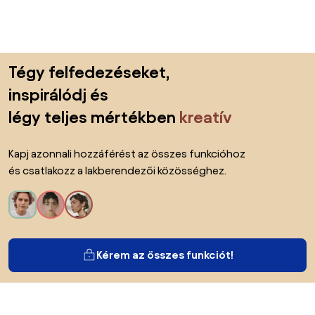
Lábléc kihagyása, ugrás az oldal elejére
Tégy felfedezéseket,
inspirálódj és
légy teljes mértékben
kreatív
Kapj azonnali hozzáférést az összes funkcióhoz
és csatlakozz a lakberendezői közösséghez.
Kérem az összes funkciót!
Bianoról