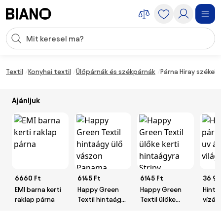
Navigáció kihagyása, ugrás a tartalomra
Keresési bevitel
Tartalom átugrása, ugrás a láblécbe
Textil
Konyhai textil
Ülőpárnák és székpárnák
Párna Hiray székekh
Ajánljuk
6660 Ft
6145 Ft
6145 Ft
36 99
EMI barna kerti
Happy Green
Happy Green
Hinta
raklap párna
Textil hintaágy
Textil ülőke
vízáll
ülő vászon
kerti hintaágyra
világ
Panama, sötét
Stripy