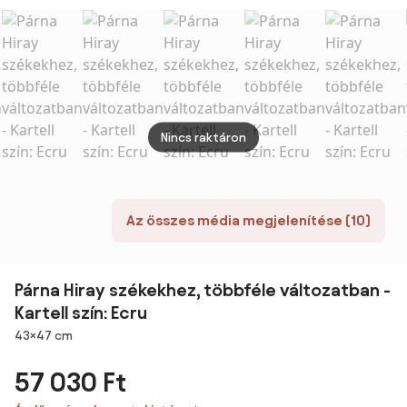
szürke
Nincs raktáron
Az összes média megjelenítése (10)
Párna Hiray székekhez, többféle változatban -
Kartell szín: Ecru
Méretek
43×47 cm
57 030 Ft