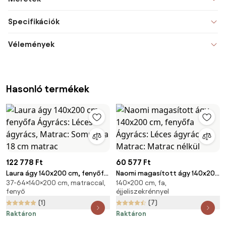
Specifikációk
Vélemények
Hasonló termékek
122 778 Ft
60 577 Ft
Laura ágy 140x200 cm, fenyőfa
Naomi magasított ágy 140x200
37-64×140×200 cm, matraccal,
140×200 cm, fa,
Ágyrács: Léces ágyrács,
cm, fenyőfa Ágyrács: Léces
fenyő
éjjeliszekrénnyel
Matrac: Sommera 18 cm matrac
ágyrács, Matrac: Matrac nélkül
(1)
(7)
Raktáron
Raktáron