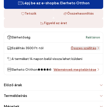
Lépj be az e-shopba: Elerheto Otthon
Tetszik
Összehasonlítás
Figyeld az árat
Elérhetőség
Raktáron
Szállítás 3500 Ft-tól
Összes szállítás
A terméket 14 napon belül vissza lehet küldeni
Elerheto Otthon
Vélemények megtekintése
Előző árak
Termékleírás
Méretek