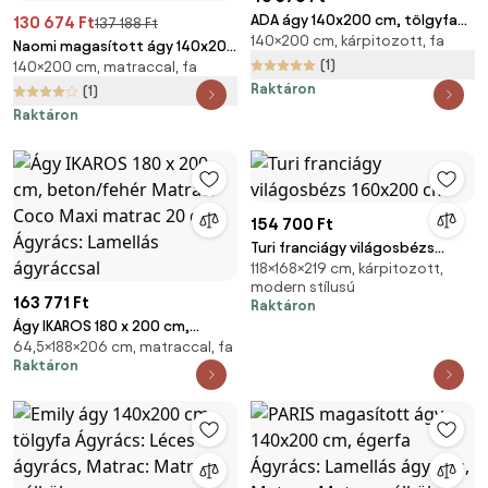
ADA ágy 140x200 cm, tölgyfa
130 674 Ft
137 188 Ft
140×200 cm, kárpitozott, fa
Ágyrács: Lamellás ágyrács,
Naomi magasított ágy 140x200
Matrac: Matrac nélkül
(1)
140×200 cm, matraccal, fa
cm, égerfa Ágyrács: Léces
Raktáron
ágyrács, Matrac: Sommera 18
(1)
cm matrac
Raktáron
154 700 Ft
Turi franciágy világosbézs
118×168×219 cm, kárpitozott,
160x200 cm
modern stílusú
163 771 Ft
Raktáron
Ágy IKAROS 180 x 200 cm,
64,5×188×206 cm, matraccal, fa
beton/fehér Matrac: Coco
Raktáron
Maxi matrac 20 cm, Ágyrács:
Lamellás ágyráccsal