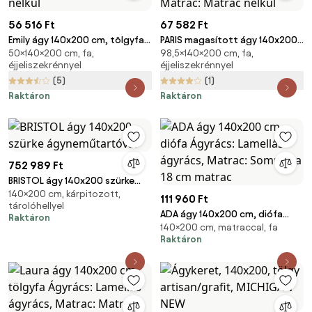
56 516 Ft
67 582 Ft
Emily ágy 140x200 cm, tölgyfa
PARIS magasított ágy 140x200
50×140×200 cm, fa,
98,5×140×200 cm, fa,
Ágyrács: Léces ágyrács,
cm, égerfa Ágyrács: Lamellás
éjjeliszekrénnyel
éjjeliszekrénnyel
Matrac: Matrac nélkül
ágyrács, Matrac: Matrac nélkül
(5)
(1)
Raktáron
Raktáron
752 989 Ft
BRISTOL ágy 140x200 szürke
140×200 cm, kárpitozott,
ágyneműtartóval
111 960 Ft
tárolóhellyel
ADA ágy 140x200 cm, diófa
Raktáron
140×200 cm, matraccal, fa
Ágyrács: Lamellás ágyrács,
Raktáron
Matrac: Sommera 18 cm matrac