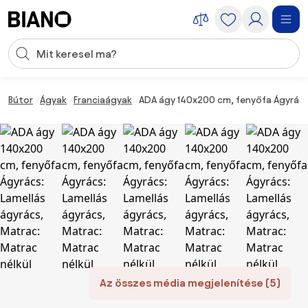
Navigáció kihagyása, ugrás a tartalomra
Keresési bevitel
Tartalom átugrása, ugrás a láblécbe
Bútor
Ágyak
Franciaágyak
ADA ágy 140x200 cm, fenyőfa Ágyrács:
Az összes média megjelenítése (5)