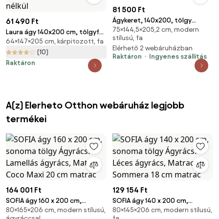
81 500 Ft
Ágykeret, 140x200, tölgy
61 490 Ft
75×144,5×205,2 cm, modern
artisan/grafit, MICHIGAN NEW
Laura ágy 140x200 cm, tölgyfa
stílusú, fa
64×147×205 cm, kárpitozott, fa
Ágyrács: Lamellás ágyrács,
Elérhető 2 webáruházban
Matrac: Matrac nélkül
(10)
Raktáron
Ingyenes szállítás
Raktáron
A(z) Elerheto Otthon webáruház legjobb
termékei
164 001 Ft
129 154 Ft
SOFIA ágy 160 x 200 cm,
SOFIA ágy 140 x 200 cm,
80×165×206 cm, modern stílusú,
80×145×206 cm, modern stílusú,
sonoma tölgy Ágyrács:
sonoma tölgy Ágyrács: Léces
ágyráccsal
fa