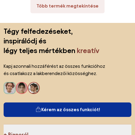
Több termék megtekintése
Lábléc kihagyása, ugrás az oldal elejére
Tégy felfedezéseket,
inspirálódj és
légy teljes mértékben
kreatív
Kapj azonnali hozzáférést az összes funkcióhoz
és csatlakozz a lakberendezői közösséghez.
Kérem az összes funkciót!
Bianoról