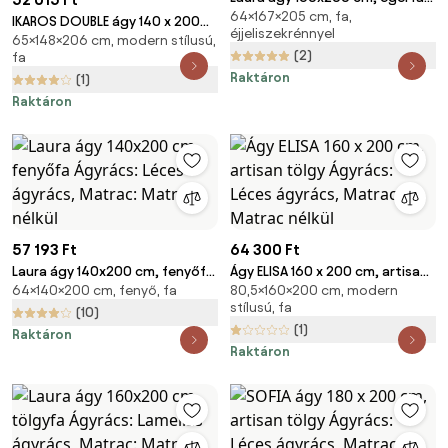
64×167×205 cm, fa,
Ágyrács: Lamellás ágyrács,
IKAROS DOUBLE ágy 140 x 200
éjjeliszekrénnyel
Matrac: Matrac nélkül
65×148×206 cm, modern stílusú,
cm, fehér/trüffel tölgy Ágyrács:
(2)
fa
Lamellás ágyrács, Matrac:
Raktáron
(1)
Matrac nélkül
Raktáron
57 193 Ft
64 300 Ft
Laura ágy 140x200 cm, fenyőfa
Ágy ELISA 160 x 200 cm, artisan
64×140×200 cm, fenyő, fa
80,5×160×200 cm, modern
Ágyrács: Léces ágyrács,
tölgy Ágyrács: Léces ágyrács,
stílusú, fa
Matrac: Matrac nélkül
Matrac: Matrac nélkül
(10)
(1)
Raktáron
Raktáron