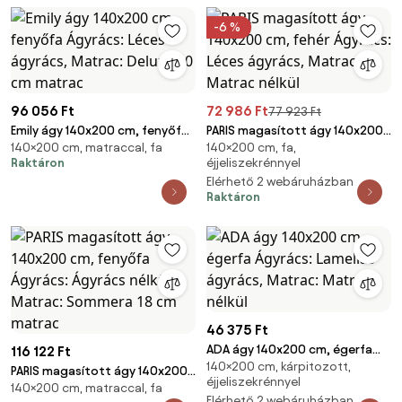
-6 %
96 056 Ft
72 986 Ft
77 923 Ft
Emily ágy 140x200 cm, fenyőfa
PARIS magasított ágy 140x200
140×200 cm, matraccal, fa
140×200 cm, fa,
Ágyrács: Léces ágyrács,
cm, fehér Ágyrács: Léces
Raktáron
éjjeliszekrénnyel
Matrac: Deluxe 10 cm matrac
ágyrács, Matrac: Matrac nélkül
Elérhető 2 webáruházban
Raktáron
46 375 Ft
ADA ágy 140x200 cm, égerfa
116 122 Ft
140×200 cm, kárpitozott,
Ágyrács: Lamellás ágyrács,
PARIS magasított ágy 140x200
éjjeliszekrénnyel
Matrac: Matrac nélkül
140×200 cm, matraccal, fa
cm, fenyőfa Ágyrács: Ágyrács
Elérhető 2 webáruházban