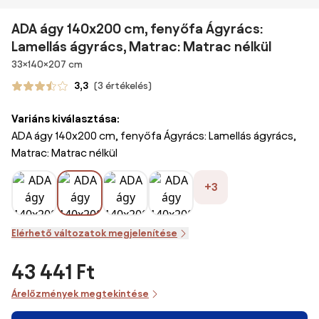
ADA ágy 140x200 cm, fenyőfa Ágyrács:
Lamellás ágyrács, Matrac: Matrac nélkül
Méretek
33×140×207 cm
3,3
(3 értékelés)
Variáns kiválasztása:
ADA ágy 140x200 cm, fenyőfa Ágyrács: Lamellás ágyrács,
Matrac: Matrac nélkül
+3
Elérhető változatok megjelenítése
43 441 Ft
Árelőzmények megtekintése