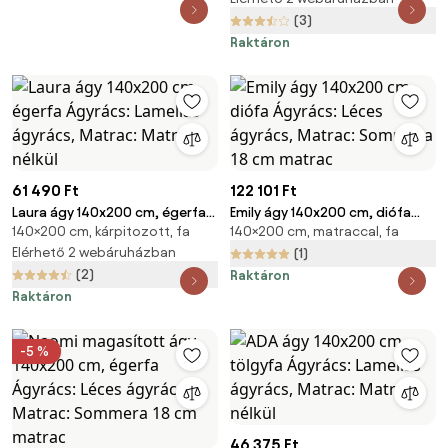
nélkül, Matrac: Sommera 18 cm
(3)
matrac
Raktáron
61 490 Ft
122 101 Ft
Laura ágy 140x200 cm, égerfa
Emily ágy 140x200 cm, diófa
140×200 cm, kárpitozott, fa
140×200 cm, matraccal, fa
Ágyrács: Lamellás ágyrács,
Ágyrács: Léces ágyrács,
Matrac: Matrac nélkül
Elérhető 2 webáruházban
Matrac: Sommera 18 cm matrac
(1)
(2)
Raktáron
Raktáron
-5 %
46 375 Ft