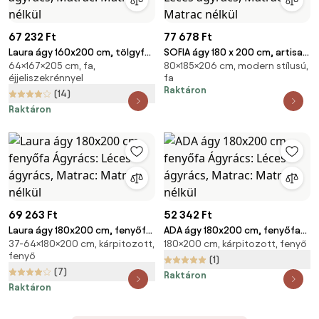
67 232 Ft
77 678 Ft
Laura ágy 160x200 cm, tölgyfa
SOFIA ágy 180 x 200 cm, artisan
64×167×205 cm, fa,
80×185×206 cm, modern stílusú,
Ágyrács: Lamellás ágyrács,
tölgy Ágyrács: Léces ágyrács,
éjjeliszekrénnyel
fa
Matrac: Matrac nélkül
Matrac: Matrac nélkül
Raktáron
(14)
Raktáron
69 263 Ft
52 342 Ft
Laura ágy 180x200 cm, fenyőfa
ADA ágy 180x200 cm, fenyőfa
37-64×180×200 cm, kárpitozott,
180×200 cm, kárpitozott, fenyő
Ágyrács: Léces ágyrács,
Ágyrács: Léces ágyrács,
fenyő
Matrac: Matrac nélkül
Matrac: Matrac nélkül
(1)
(7)
Raktáron
Raktáron