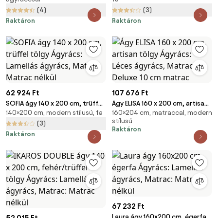
Lamellás ágyrács, Matrac:
ágyrács, Matrac: Sommera 18
(4)
(3)
Coco Maxi 20 cm matrac
cm matrac
Raktáron
Raktáron
62 924 Ft
107 676 Ft
SOFIA ágy 140 x 200 cm, trüffel
Ágy ELISA 160 x 200 cm, artisan
140×200 cm, modern stílusú, fa
160×204 cm, matraccal, modern
tölgy Ágyrács: Lamellás
tölgy Ágyrács: Léces ágyrács,
stílusú
ágyrács, Matrac: Matrac nélkül
Matrac: Deluxe 10 cm matrac
(3)
Raktáron
Raktáron
67 232 Ft
Laura ágy 160x200 cm, égerfa
52 015 Ft