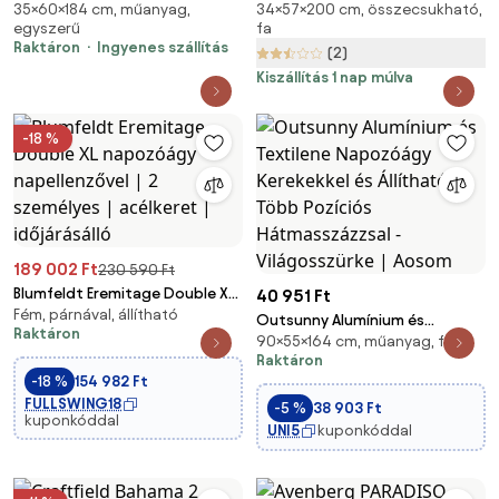
35×60×184 cm, műanyag,
34×57×200 cm, összecsukható,
60 x 35 cm, sötétszürke
kerekekkel összecsukható 200
egyszerű
fa
cm
Raktáron
Ingyenes szállítás
(2)
Kiszállítás 1 nap múlva
-18 %
189 002 Ft
230 590 Ft
Blumfeldt Eremitage Double XL
40 951 Ft
Fém, párnával, állítható
napozóágy napellenzővel | 2
Outsunny Alumínium és
Raktáron
személyes | acélkeret |
90×55×164 cm, műanyag, fém
Textilene Napozóágy Kerekekkel
időjárásálló
Raktáron
és Állítható Több Pozíciós
-18 %
154 982 Ft
Hátmasszázzsal -
FULLSWING18
-5 %
38 903 Ft
Világosszürke | Aosom
kuponkóddal
UNI5
kuponkóddal