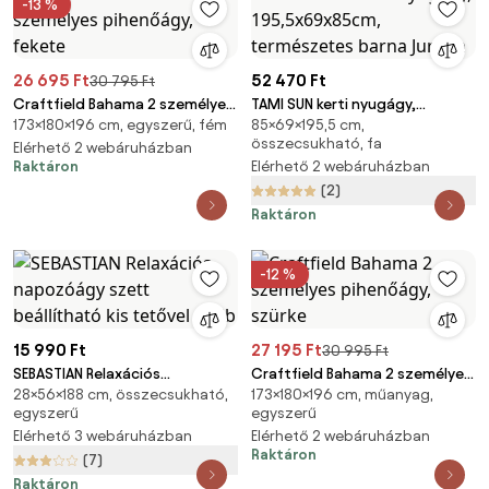
-13 %
26 695 Ft
52 470 Ft
30 795 Ft
Craftfield Bahama 2 személyes
TAMI SUN kerti nyugágy,
173×180×196 cm, egyszerű, fém
85×69×195,5 cm,
pihenőágy, fekete
195,5x69x85cm, természetes
összecsukható, fa
Elérhető 2 webáruházban
barna Jurhan
Raktáron
Elérhető 2 webáruházban
(2)
Raktáron
-12 %
15 990 Ft
27 195 Ft
30 995 Ft
SEBASTIAN Relaxációs
Craftfield Bahama 2 személyes
28×56×188 cm, összecsukható,
173×180×196 cm, műanyag,
napozóágy szett beállítható
pihenőágy, szürke
egyszerű
egyszerű
kis tetővel - 2db
Elérhető 3 webáruházban
Elérhető 2 webáruházban
Raktáron
(7)
Raktáron