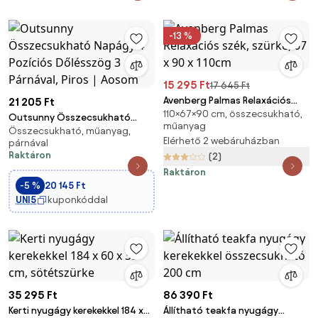
-13 %
15 295 Ft
17 645 Ft
Avenberg Palmas Relaxációs
21 205 Ft
110×67×90 cm, összecsukható,
szék, szürke, 67 x 90 x 110cm
Outsunny Összecsukható
műanyag
Összecsukható, műanyag,
Napágy 4 Pozíciós Dőlésszög 3
Elérhető 2 webáruházban
párnával
Párnával, Piros | Aosom
Raktáron
(2)
Raktáron
-5 %
20 145 Ft
UNI5
kuponkóddal
35 295 Ft
86 390 Ft
Kerti nyugágy kerekekkel 184 x
Állítható teakfa nyugágy