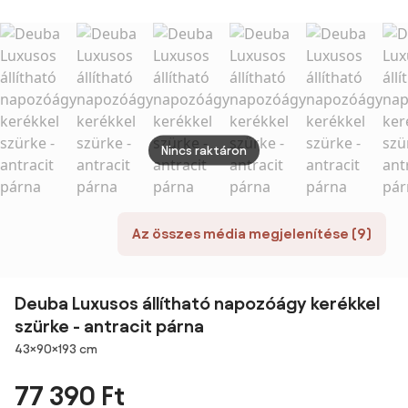
Polyrattan +
Hordtáskával
háttá
Fém Szürke |
183 x 66 x 33 cm
Kerti
Aosom
Vendégágy 114
Napo
kg-ig
léleg
Felnőtteknek
acéls
Összecsukható
és 55
Ágy Belső,
Texti
Külső, Kerti
ülőfel
Nincs raktáron
Kempi
stran
mede
Az összes média megjelenítése (9)
Deuba Luxusos állítható napozóágy kerékkel
szürke - antracit párna
Méretek
43×90×193 cm
77 390 Ft