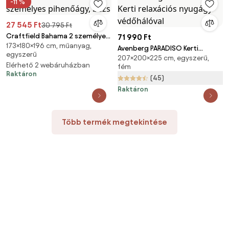
-11 %
27 545 Ft
30 795 Ft
Craftfield Bahama 2 személyes
71 990 Ft
173×180×196 cm, műanyag,
pihenőágy, bézs
Avenberg PARADISO Kerti
egyszerű
207×200×225 cm, egyszerű,
relaxációs nyugágy
Elérhető 2 webáruházban
fém
védőhálóval
Raktáron
(45)
Raktáron
Több termék megtekintése