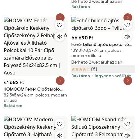
Elérhető 2 webáruházban
Raktáron
66 690 Ft
Fehér billenő ajtós cipőtartó
139,3×70,3×24 cm, polcos,
Bodo – Tvilum
modern stílusú
Elérhető 2 webáruházban
(6)
Raktáron
Ingyenes szállítás
41 682 Ft
HOMCOM Fehér Cipőtároló
82,5×54×24 cm, polcos, modern
Keskeny Cipőszekrény 2
stílusú
Felhajtható Ajtóval és Állítható
Raktáron
Polcokkal 10 Pár Cipő számára
Előszoba és Folyosó
54x24x82.5 cm | Aoso