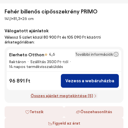
Fehér billenős cipősszekrény PRIMO
Méretek
141,1×81,3×26 cm
Válogatott ajánlatok
Válassz 5 üzlet közül 80 900 Ft és 105 090 Ft közötti
árkategóriában:
További információk
Elerheto Otthon
4,6
Raktáron
Szállítás 3500 Ft-tól
14 napos termékvisszaküldés
96 891 Ft
Vezess a webáruházba
Összes ajánlat megtekintése (5)
Tetszik
Összehasonlítás
Figyeld az árat