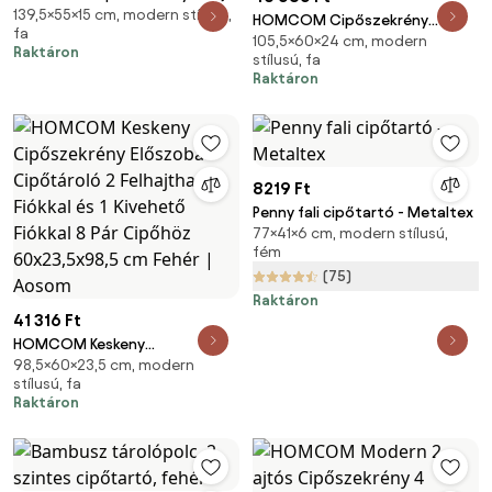
139,5×55×15 cm, modern stílusú,
Lehajtható Ajtós Cipőfiókkal,
HOMCOM Cipőszekrény
fa
Keskeny Cipőtároló, Cipőtartó,
105,5×60×24 cm, modern
Cipőtartó 3 Fiókkal Üveg
Raktáron
Fali Polc 8 Pár Cipőhöz 55 x 15 x
stílusú, fa
Polccal és Alumínium
Raktáron
139,5 cm Fehér | Aosom
Fogantyúval Előszobába 50 kg
Teherbírással 60x24x105.5 cm
Fehér | Aosom
8219 Ft
Penny fali cipőtartó - Metaltex
77×41×6 cm, modern stílusú,
fém
(75)
Raktáron
41 316 Ft
HOMCOM Keskeny
98,5×60×23,5 cm, modern
Cipőszekrény Előszoba
stílusú, fa
Cipőtároló 2 Felhajtható
Raktáron
Fiókkal és 1 Kivehető Fiókkal 8
Pár Cipőhöz 60x23,5x98,5 cm
Fehér | Aosom