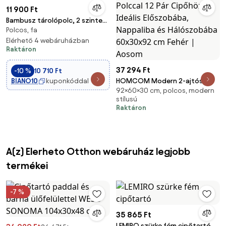
11 900 Ft
Bambusz tárolópolc, 2 szintes
Polcos, fa
cipőtartó, fehér
Elérhető 4 webáruházban
Raktáron
37 294 Ft
-10 %
10 710 Ft
BIANO10
kuponkóddal
HOMCOM Modern 2-ajtós
92×60×30 cm, polcos, modern
Cipőszekrény 4 Polccal 12 Pár
stílusú
Cipőhöz, Ideális Előszobába,
Raktáron
Nappaliba és Hálószobába
60x30x92 cm Fehér | Aosom
A(z) Elerheto Otthon webáruház legjobb
termékei
-7 %
35 865 Ft
LEMIRO szürke fém cipőtartó