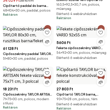
34 029 Ft
36 471 Ft
163,5×92,5×30,7 cm, polcos,
Cipőtartó paddal és barna
műanyag
48×104×30 cm, paddal, polcos
ülőfelülettel WESO SONOMA
Elérhető 4 webáruházban
Raktáron
104x30x48 cm
Raktáron
5606 Ft
Fekete cipősszekrény VARIO
61 128 Ft
54×92×30 cm, polcos, műanyag
92x55 cm
Cipősszekrény paddal TAYLOR
Elérhető 6 webáruházban
51×80×30 cm, paddal, polcos
80x30 cm, rusztikus
barna/fekete
18 231 Ft
27 803 Ft
Cipősszekrény TAYLOR ARTISAN
Cipőtartó TAYLOR barna,
71×75×30 cm, polcos, modern
93×75×28 cm, polcos, fém
fekete vázzal 75x71 cm, 3
fekete konstrukcióval, 4
stílusú
polccal
polccal
Elérhető 6 webáruházban
Raktáron
Raktáron