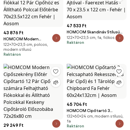
47 533 Ft
HOMCOM Skandináv Stílusú
43 876 Ft
122×70×23,5 cm, fa, fiókos
Cipőszekrény Cipőtartó 3
HOMCOM Modern
Raktáron
Felcsapható Ajtóval - Faerezet
122×70×23,5 cm, polcos,
Cipőszekrény Keskeny
modern stílusú
Hatás - 70 x 23.5 x 122 cm -
Cipőtartó 3 Hajtható Fiókkal 12
Raktáron
Fehér | Aosom
Pár Cipőhöz és Állítható Polccal
Előtérbe 70x23.5x122 cm Fehér |
Aosom
45 704 Ft
HOMCOM Cipőtartó 3
132×60×24 cm, modern stílusú,
Felcsapható Rekesszel (18 Pár
fa
Cipő) és 1 Tárolópolc
29 249 Ft
Raktáron
Chipboard Fa Fehér