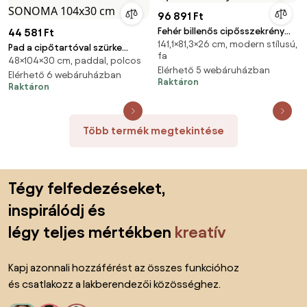
96 891 Ft
Fehér billenős cipősszekrény
44 581 Ft
141,1×81,3×26 cm, modern stílusú,
PRIMO
Pad a cipőtartóval szürke
fa
48×104×30 cm, paddal, polcos
ülőkével WESO SONOMA 104x30
Elérhető 5 webáruházban
cm
Elérhető 6 webáruházban
Raktáron
Raktáron
Több termék megtekintése
Lábléc kihagyása, ugrás az oldal elejére
Tégy felfedezéseket,
inspirálódj és
légy teljes mértékben
kreatív
Kapj azonnali hozzáférést az összes funkcióhoz
és csatlakozz a lakberendezői közösséghez.