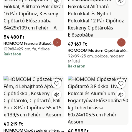
54 480 Ft
HOMCOM Francia Stílusú
47 167 Ft
109×84×29 cm, fa, fiókos
Cipőtároló Szekrény 2
HOMCOM Modern Cipőtároló
Raktáron
Hajtható Fiókkal, Állítható
92×89×25 cm, polcos, modern
Szekrény Előszobai Cipőtartó
Polcokkal 16 Pár Cipőhöz,
stílusú
Fiókokkal Állítható Polcokkal és
Raktáron
Keskeny Cipőtartó Előszobába
Nyitott Polcokkal 12 Pár
84x29x109 cm Fehér | A
Cipőhöz Keskeny Cipőtárolás
Előszobába
40 219 Ft
HOMCOM Cipőszekrény Fém, 4
40 585 Ft