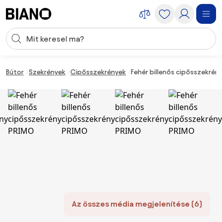
Navigáció kihagyása, ugrás a tartalomra
Keresési bevitel
Tartalom átugrása, ugrás a láblécbe
Bútor
Szekrények
Cipősszekrények
Fehér billenős cipősszekrén
Az összes média megjelenítése (6)