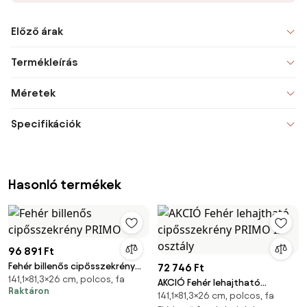
Előző árak
Termékleírás
Méretek
Specifikációk
Hasonló termékek
96 891 Ft
Fehér billenős cipősszekrény
72 746 Ft
141,1×81,3×26 cm, polcos, fa
PRIMO
AKCIÓ Fehér lehajtható
Raktáron
141,1×81,3×26 cm, polcos, fa
cipősszekrény PRIMO II. osztály