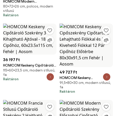
HOMCOM Modern
60x24x132cm | Aosom
80×72×26 cm, polcos, modern
Cipőszekrény Előtér Cipőtartó
stílusú
12 Pár Cipő számára
Raktáron
Felhajtható Fiókokkal és
Állítható Polcokkal Keskeny
Cipőtároló Előszobába
72x26x80 cm
36 197 Ft
HOMCOM Keskeny Cipőtároló
115×60×23,5 cm, modern stílusú,
Szekrény 3 Kihajtható Ajtóval -
49 727 Ft
fa
18 Pár Cipőhöz, 60x23.5x115 cm,
HOMCOM Keskeny
Raktáron
Fehér | Aosom
91,5×80×30 cm, modern stílusú,
Cipőszekrény Cipőtartó 2
fa
Lehajtható Fiókkal és 2
Raktáron
Kivehető Fiókkal 12 Pár Cipőhöz
Előtérbe 80x30x91,5 cm Fehér |
Aosom