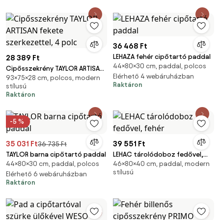
36 468 Ft
LEHAZA fehér cipőtartó paddal
28 389 Ft
44×80×30 cm, paddal, polcos
Cipősszekrény TAYLOR ARTISAN
Elérhető 4 webáruházban
93×75×28 cm, polcos, modern
fekete szerkezettel, 4 polc
Raktáron
stílusú
Raktáron
-5 %
35 031 Ft
39 551 Ft
36 735 Ft
TAYLOR barna cipőtartó paddal
LEHAC tárolódoboz fedővel,
44×80×30 cm, paddal, polcos
46×80×40 cm, paddal, modern
fehér
stílusú
Elérhető 6 webáruházban
Raktáron