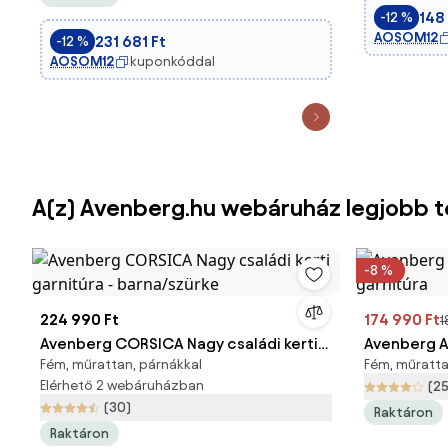
Mosható Párnák Acél PE Gyanta Rattan
Aosom
148
-12 %
Akác Fa Fekete és Bézs | Aosom
AOSOM12
231 681 Ft
-12 %
AOSOM12
kuponkóddal
A(z) Avenberg.hu webáruház legjobb 
-8 %
224 990 Ft
174 990 Ft
1
Avenberg CORSICA Nagy családi kerti
Avenberg A
Fém, műrattan, párnákkal
Fém, műratta
garnitúra - barna/szürke
garnitúra
Elérhető 2 webáruházban
(25
(30)
Raktáron
Raktáron