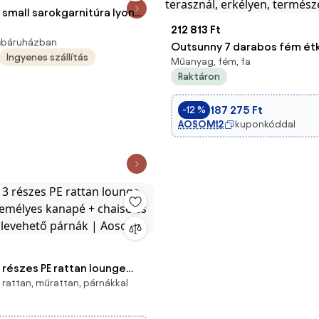
 small sarokgarnitúra lyon
212 813 Ft
webáruházban
Outsunny 7 darabos fém ét
Ingyenes szállítás
Műanyag, fém, fa
6 fő részére - Étkezőasztal 
Raktáron
fém vázzal, erkély bútor, ker
terasznál, erkélyen, termés
187 275 Ft
-12 %
AOSOM12
kuponkóddal
 részes PE rattan lounge
rattan, műrattan, párnákkal
személyes kanapé + chaise
tal, levehető párnák |