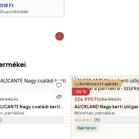
 018 Ft
kuponkóddal
termékei
Korlátozott ajánlat
-24 %
224 990 Ft
89 990 Ft
294 990 Ft
LICANTE Nagy családi kerti
AUCKLAND Nagy kerti ülőgar
n, párnákkal
Műrattan, párnákkal
tárolóval a párnákra - szürk
)
(11)
Raktáron