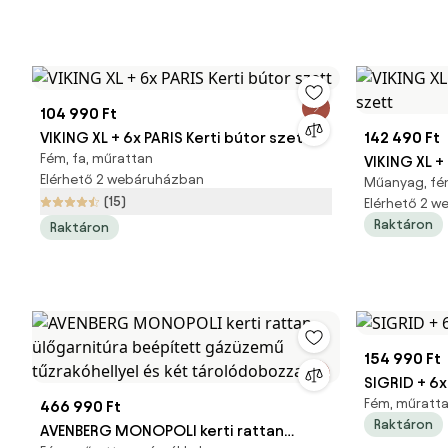
104 990 Ft
VIKING XL + 6x PARIS Kerti bútor szett
142 490 Ft
Fém, fa, műrattan
VIKING XL +
Elérhető 2 webáruházban
Műanyag, fém
szett
(15)
Elérhető 2 
Raktáron
Raktáron
154 990 Ft
SIGRID + 6x
Fém, műratta
466 990 Ft
Raktáron
AVENBERG MONOPOLI kerti rattan