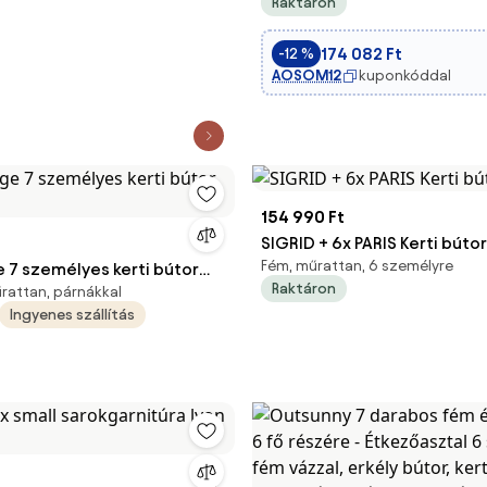
Raktáron
Stapatható Székkel, Acélból,
Aosom
174 082 Ft
-12 %
AOSOM12
kuponkóddal
154 990 Ft
SIGRID + 6x PARIS Kerti búto
Fém, műrattan, 6 személyre
 7 személyes kerti bútor
Raktáron
attan, párnákkal
Ingyenes szállítás