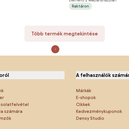
Elérhető 2 webáruházban
Raktáron
Több termék megtekintése
oról
A felhasználók számá
nk
Márkák
er
E-shopok
solatfelvétel
Cikkek
a számára
Kedvezménykuponok
emzők
Densy Studio