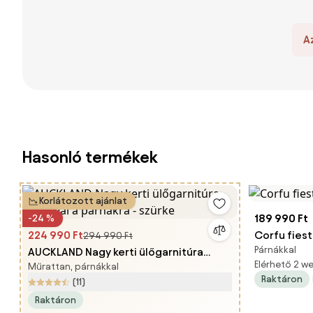
A
Hasonló termékek
Korlátozott ajánlat
189 990 Ft
-24 %
224 990 Ft
Corfu fiest
294 990 Ft
Párnákkal
AUCKLAND Nagy kerti ülőgarnitúra
Elérhető 2 
Műrattan, párnákkal
tárolóval a párnákra - szürke
Raktáron
(11)
Raktáron