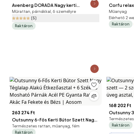
Avenberg DORADA Nagy kerti
Corfu relax
Műrattan, párnákkal, 6 személyre
Műanyag
ülőgarnitúra - szürke/bézs
asztallal
Elérhető 2 
(5)
Raktáron
Raktáron
168 202 Ft
263 274 Ft
Outsunny 3
Természetes 
Outsunny 6-Fős Kerti Bútor Szett Nagy
szett — 2 
Raktáron
Természetes rattan, műanyag, fém
Téglalap Alakú Étkezőasztal + 6 Szék és
és üveg asz
Raktáron