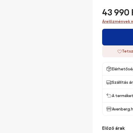
43 990 
Árelőzmények 
Tetsz
Elérhetősé
Szállítás á
A terméket 
Avenberg.
Előző árak