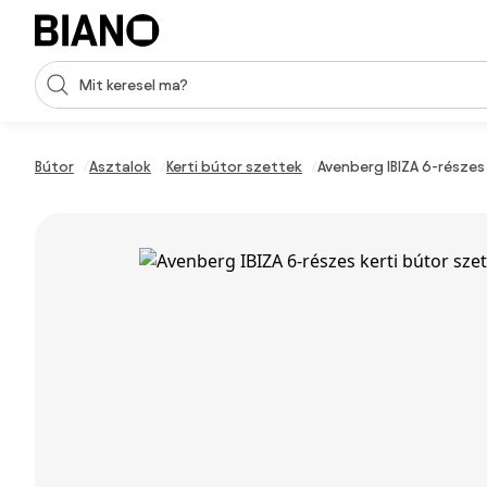
Navigáció kihagyása, ugrás a tartalomra
Keresési bevitel
Tartalom átugrása, ugrás a láblécbe
Bútor
Asztalok
Kerti bútor szettek
Avenberg IBIZA 6-részes