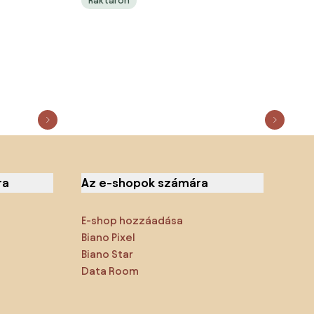
Raktáron
ra
Az e-shopok számára
E-shop hozzáadása
Biano Pixel
Biano Star
Data Room