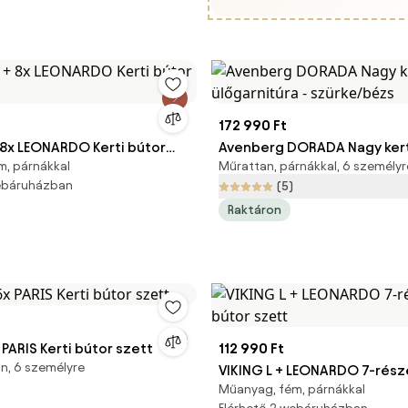
172 990 Ft
 8x LEONARDO Kerti bútor
Avenberg DORADA Nagy kert
, párnákkal
Műrattan, párnákkal, 6 személyr
ülőgarnitúra - szürke/bézs
webáruházban
(5)
Raktáron
 PARIS Kerti bútor szett
112 990 Ft
n, 6 személyre
VIKING L + LEONARDO 7-része
Műanyag, fém, párnákkal
bútor szett