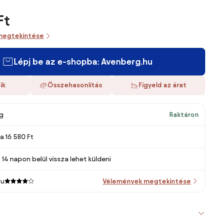
Ft
megtekintése
Lépj be az e-shopba: Avenberg.hu
ik
Összehasonlítás
Figyeld az árat
g
Raktáron
ra 16 580 Ft
14 napon belül vissza lehet küldeni
hu
Vélemények megtekintése