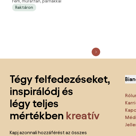
Fém, műrattan, párnákkal
ülőgarnitúra beépített gázüzemű
Raktáron
tűzrakóhellyel és két tárolódobozzal
Lábléc kihagyása, ugrás az oldal elejére
Tégy felfedezéseket,
Bian
inspirálódj és
Rólu
légy teljes
Karri
Kapc
mértékben
kreatív
Médi
Jell
Kapj azonnali hozzáférést az összes