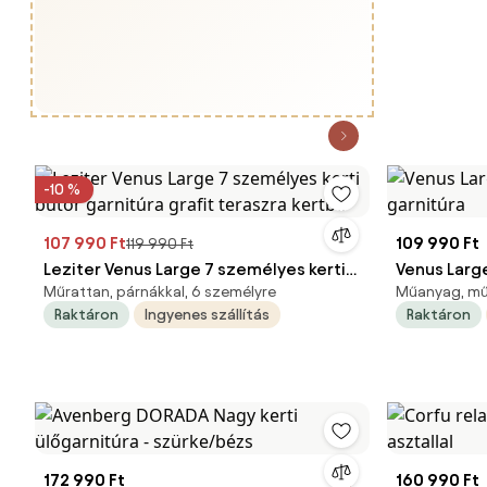
-10 %
107 990 Ft
109 990 Ft
119 990 Ft
Leziter Venus Large 7 személyes kerti
Venus Large
Műrattan, párnákkal, 6 személyre
Műanyag, műr
bútor garnitúra grafit teraszra kertbe
garnitúra
Raktáron
Ingyenes szállítás
Raktáron
172 990 Ft
160 990 Ft