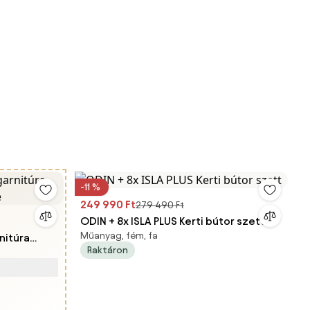
-11 %
249 990 Ft
279 490 Ft
ODIN + 8x ISLA PLUS Kerti bútor szett
Műanyag, fém, fa
nitúra
Raktáron
e