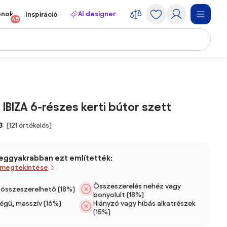
onok
AI designer
Inspiráció
45
IBIZA 6-részes kerti bútor szett
3
(121 értékelés)
leggyakrabban ezt említették:
 megtekintése
Összeszerelés nehéz vagy
 összeszerelhető (18%)
bonyolult (18%)
égű, masszív (16%)
Hiányzó vagy hibás alkatrészek
(15%)