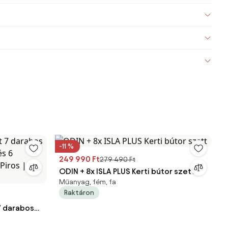
-11 %
249 990 Ft
279 490 Ft
ODIN + 8x ISLA PLUS Kerti bútor szett
Műanyag, fém, fa
Raktáron
7 darabos
 és 6