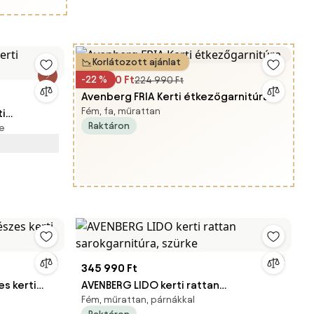
Korlátozott ajánlat
174 990 Ft
-22 %
224 990 Ft
Avenberg FRIA Kerti étkezőgarnitúra
Fém, fa, műrattan
i
Raktáron
e
345 990 Ft
s kerti
AVENBERG LIDO kerti rattan
Fém, műrattan, párnákkal
sarokgarnitúra, szürke