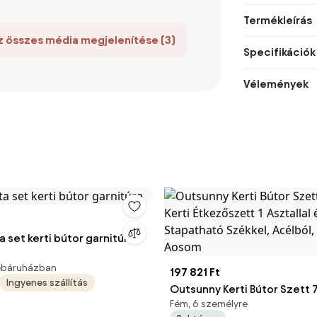
Termékleírás
z összes média megjelenítése (3)
Specifikációk
Vélemények
a set kerti bútor garnitúra
webáruházban
197 821 Ft
Ingyenes szállítás
Outsunny Kerti Bútor Szett 
Fém, 6 személyre
Kerti Étkezőszett 1 Asztallal