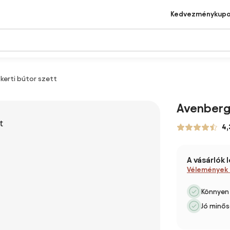
Kedvezménykup
 kerti bútor szett
Avenberg 
4,
A vásárlók 
Vélemények
Könnyen
Jó minős