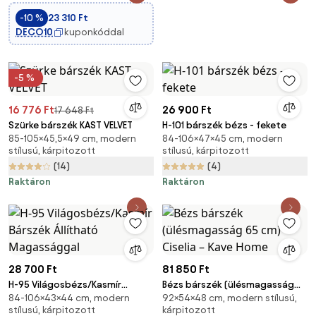
-10 %
23 310 Ft
DECO10
kuponkóddal
-5 %
16 776 Ft
26 900 Ft
17 648 Ft
Szürke bárszék KAST VELVET
H-101 bárszék bézs - fekete
85-105×45,5×49 cm, modern
84-106×47×45 cm, modern
stílusú, kárpitozott
stílusú, kárpitozott
(14)
(4)
Raktáron
Raktáron
28 700 Ft
81 850 Ft
H-95 Világosbézs/Kasmír
Bézs bárszék (ülésmagasság
84-106×43×44 cm, modern
92×54×48 cm, modern stílusú,
Bárszék Állítható Magassággal
65 cm) Ciselia – Kave Home
stílusú, kárpitozott
kárpitozott