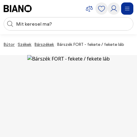
Navigáció kihagyása, ugrás a tartalomra
Keresési bevitel
Tartalom átugrása, ugrás a láblécbe
Bútor
Székek
Bárszékek
Bárszék FORT - fekete / fekete láb