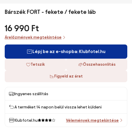
Bárszék FORT - fekete / fekete láb
16 990 Ft
Árelőzmények megtekintése
Lépj be az e-shopba: Klubfotel.hu
Tetszik
Összehasonlítás
Figyeld az árat
Ingyenes szállítás
A terméket 14 napon belül vissza lehet küldeni
Klubfotel.hu
Vélemények megtekintése