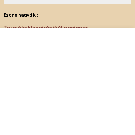
Ezt ne hagyd ki:
Termékek
Inspiráció
AI designer
16 990 Ft
Lépj be az e-shopba:
Megtalálsz minket a közösségi hálózatokon is
Sütik
Adatvédelmi politika
Használati feltételek
Ország megváltoztatása
© 2026 Biano kft.