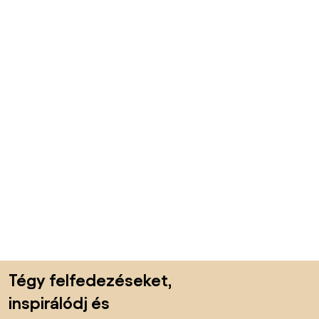
Lábléc kihagyása, ugrás az oldal elejére
Tégy felfedezéseket,
inspirálódj és