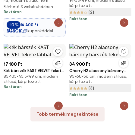
Fa, modern stílusú, fém
91×53×49 cm, modern stílusú,
bárszék,bézs és fehér tölgy
(ülésmagasság 65 cm) Maina –
kárpitozott
színben
Elérhető 3 webáruházban
Kave Home
Raktáron
(2)
Raktáron
-10 %
14 400 Ft
BIANO10
kuponkóddal
17 180 Ft
34 900 Ft
Kék bárszék KAST VELVET fekete
Cherry H2 alacsony bársony
85-105×45,5×49 cm, modern
95×60×56 cm, modern stílusú,
lábbal
bárszék fekete
stílusú, kárpitozott
kárpitozott
Raktáron
(3)
Raktáron
Több termék megtekintése