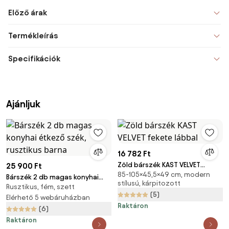
Előző árak
Termékleírás
Specifikációk
Ajánljuk
16 782 Ft
Zöld bárszék KAST VELVET
25 900 Ft
85-105×45,5×49 cm, modern
fekete lábbal
Bárszék 2 db magas konyhai
stílusú, kárpitozott
Rusztikus, fém, szett
étkező szék, rusztikus barna
(5)
Elérhető 5 webáruházban
Raktáron
(6)
Raktáron