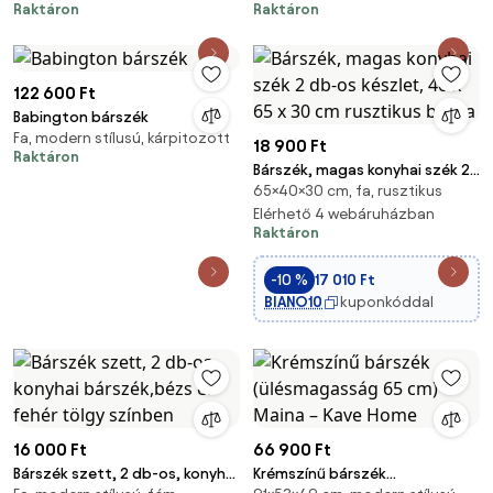
Raktáron
Raktáron
122 600 Ft
Babington bárszék
Fa, modern stílusú, kárpitozott
18 900 Ft
Raktáron
Bárszék, magas konyhai szék 2
65×40×30 cm, fa, rusztikus
db-os készlet, 40 x 65 x 30 cm
rusztikus barna
Elérhető 4 webáruházban
Raktáron
-10 %
17 010 Ft
BIANO10
kuponkóddal
16 000 Ft
66 900 Ft
Bárszék szett, 2 db-os, konyhai
Krémszínű bárszék