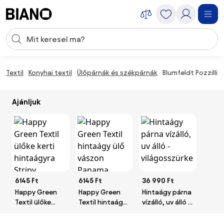
Navigáció kihagyása, ugrás a tartalomra
Keresési bevitel
Tartalom átugrása, ugrás a láblécbe
Textil
Konyhai textil
Ülőpárnák és székpárnák
Blumfeldt Pozzilli
Ajánljuk
6145 Ft
6145 Ft
36 990 Ft
Happy Green
Happy Green
Hintaágy párna
Textil ülőke
Textil hintaágy
vízálló, uv álló -
kerti hintaágyra
ülő vászon
világosszürke
Stripy
Panama, sötét