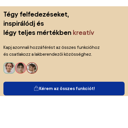
Lábléc kihagyása, ugrás az oldal elejére
Tégy felfedezéseket,
inspirálódj és
légy teljes mértékben
kreatív
Kapj azonnali hozzáférést az összes funkcióhoz
és csatlakozz a lakberendezői közösséghez.
Kérem az összes funkciót!
Bianoról