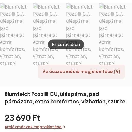
szürke
Nincs raktáron
Az összes média megjelenítése (4)
Blumfeldt Pozzilli CU, üléspárna, pad
párnázata, extra komfortos, vízhatlan, szürke
23 690 Ft
Árelőzmények megtekintése