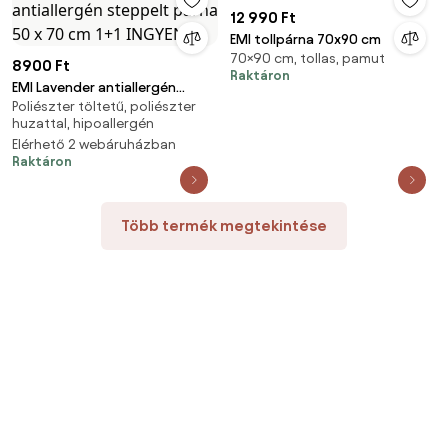
12 990 Ft
EMI tollpárna 70x90 cm
70×90 cm, tollas, pamut
8900 Ft
Raktáron
EMI Lavender antiallergén
Poliészter töltetű, poliészter
steppelt párna 50 x 70 cm 1+1
huzattal, hipoallergén
INGYEN
Elérhető 2 webáruházban
Raktáron
Több termék megtekintése