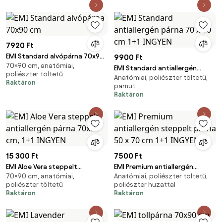
7920 Ft
EMI Standard alvópárna 70x90
9900 Ft
70×90 cm, anatómiai,
cm
EMI Standard antiallergén
poliészter töltetű
Anatómiai, poliészter töltetű,
párna 70 x 90 cm 1+1 INGYEN
Raktáron
pamut
Raktáron
15 300 Ft
7500 Ft
EMI Aloe Vera steppelt
EMI Premium antiallergén
70×90 cm, anatómiai,
Anatómiai, poliészter töltetű,
antiallergén párna 70x90 cm,
steppelt párna 50 x 70 cm 1+1
poliészter töltetű
poliészter huzattal
1+1 INGYEN
INGYEN
Raktáron
Raktáron