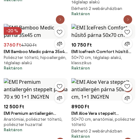
téglalap alakú
Elérhető 2 webáruházban
Raktáron
-20 %
3760 Ft
10 750 Ft
4700 Ft
EMI Bamboo Medic párna 35x45
EMI IceFresh Comfort hűsítő
Poliészter töltetű, hipoallergén,
50×70 cm, téglalap alakú,
cm
párna 50x70 cm
téglalap alakú
klasszikus
Raktáron
Raktáron
12 500 Ft
8900 Ft
EMI Premium antiallergén
EMI Aloe Vera steppelt
Anatómiai, poliészter töltetű,
50×70 cm, anatómiai, poliészter
steppelt párna 70 x 90 1+1
antiallergén párna 50x70 cm,
poliészter huzattal
töltetű
INGYEN
1+1 INGYEN
Raktáron
Elérhető 2 webáruházban
Raktáron