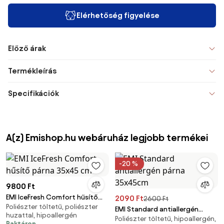
Elérhetőség figyelése
Előző árak
Termékleírás
Specifikációk
A(z) Emishop.hu webáruház legjobb termékei
-20 %
9800 Ft
EMI IceFresh Comfort hűsítő
2090 Ft
2600 Ft
Poliészter töltetű, poliészter
párna 35x45 cm
EMI Standard antiallergén
huzattal, hipoallergén
Poliészter töltetű, hipoallergén,
párna 35x45cm
Raktáron