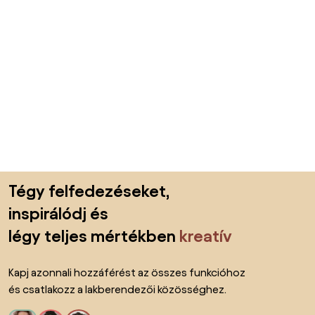
Lábléc kihagyása, ugrás az oldal elejére
Tégy felfedezéseket,
inspirálódj és
légy teljes mértékben
kreatív
Kapj azonnali hozzáférést az összes funkcióhoz
és csatlakozz a lakberendezői közösséghez.