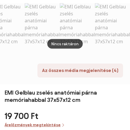
Trees
cm, 1+1 INGYEN
INGYE
Embroidered –
Catherine
Lansfield
Nincs raktáron
Az összes média megjelenítése (4)
EMI Gelblau zselés anatómiai párna
memóriahabbal 37x57x12 cm
19 700 Ft
Árelőzmények megtekintése