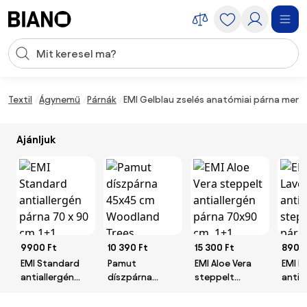
Navigáció kihagyása, ugrás a tartalomra
Keresési bevitel
Tartalom átugrása, ugrás a láblécbe
Textil
Ágynemű
Párnák
EMI Gelblau zselés anatómiai párna mem
Ajánljuk
9900 Ft
10 390 Ft
15 300 Ft
8900
EMI Standard
Pamut
EMI Aloe Vera
EMI L
antiallergén
díszpárna
steppelt
antia
párna 70 x 90
45x45 cm
antiallergén
stepp
cm 1+1 INGYEN
Woodland
párna 70x90
50 x 