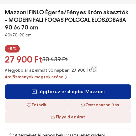
Mazzoni FINLO Égerfa/Fényes Króm akasztók
- MODERN FALI FOGAS POLCCAL ELŐSZOBÁBA
90 és 70 cm
Méretek
40×70-90 cm
-8 %
27 900 Ft
30 439 Ft
A legjobb ár az elmúlt 30 napban:
27 900 Ft
Árelőzmények megtekintése
Lépj be az e-shopba: Mazzoni
Tetszik
Összehasonlítás
Figyeld az árat
A terméket 14 napon belül vissza lehet küldeni