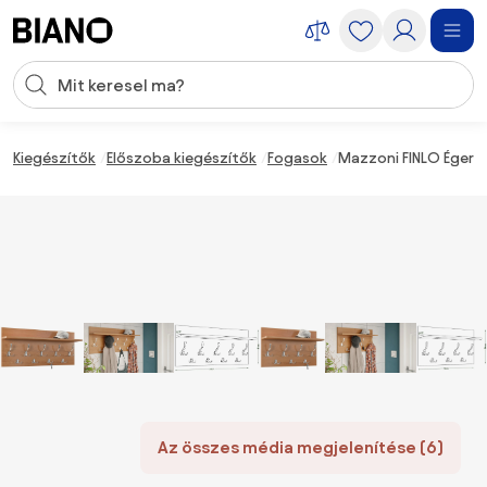
Navigáció kihagyása, ugrás a tartalomra
Keresési bevitel
Tartalom átugrása, ugrás a láblécbe
Kiegészítők
Előszoba kiegészítők
Fogasok
Mazzoni FINLO Égerf
Az összes média megjelenítése (6)