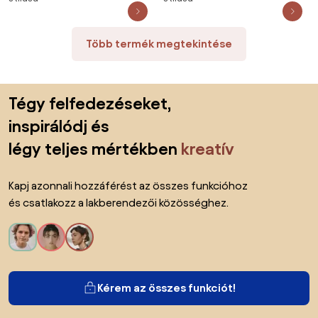
akasztók - MODERN FALI FOGAS
MODERN FALI FOGAS POLCCAL
POLCCAL ELŐSZOBÁBA 90 és 70
ELŐSZOBÁBA 90 és 70 cm
cm
Több termék megtekintése
Lábléc kihagyása, ugrás az oldal elejére
Tégy felfedezéseket,
inspirálódj és
légy teljes mértékben
kreatív
Kapj azonnali hozzáférést az összes funkcióhoz
és csatlakozz a lakberendezői közösséghez.
Kérem az összes funkciót!