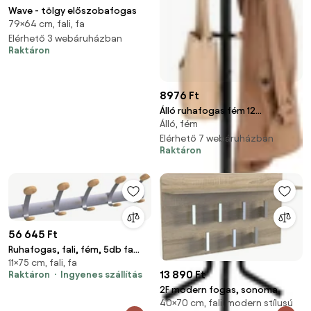
Wave - tölgy előszobafogas
79×64 cm, fali, fa
Elérhető 3 webáruházban
Raktáron
8976 Ft
Álló ruhafogas fém 12
Álló, fém
akasztóval, fekete
Elérhető 7 webáruházban
Raktáron
56 645 Ft
Ruhafogas, fali, fém, 5db fa
11×75 cm, fali, fa
akasztóval, ALBA, ezüst (BAF23)
13 890 Ft
Raktáron
Ingyenes szállítás
2F modern fogas, sonoma
40×70 cm, fali, modern stílusú