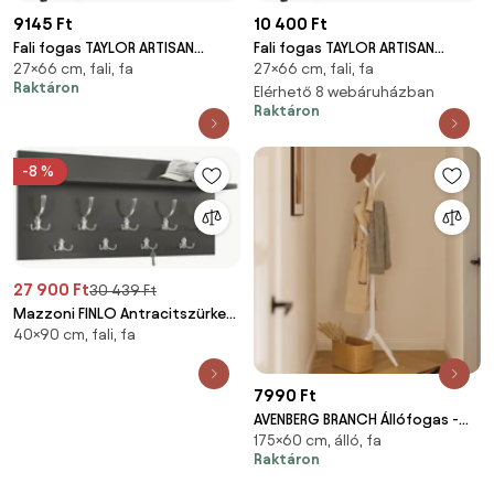
9145 Ft
10 400 Ft
Fali fogas TAYLOR ARTISAN
Fali fogas TAYLOR ARTISAN
27×66 cm, fali, fa
27×66 cm, fali, fa
66x30cm
66x30cm
Raktáron
Elérhető 8 webáruházban
Raktáron
-8 %
27 900 Ft
30 439 Ft
Mazzoni FINLO Antracitszürke
40×90 cm, fali, fa
(Sötétszürke)/Fényes Króm
akasztók - MODERN FALI FOGAS
POLCCAL ELŐSZOBÁBA 90 és 70
7990 Ft
cm
AVENBERG BRANCH Állófogas -
175×60 cm, álló, fa
fehér
Raktáron