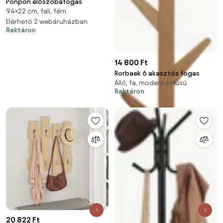
Ponpon előszobafogas
94×22 cm, fali, fém
Elérhető 2 webáruházban
Raktáron
14 800 Ft
Rorbaek 6 akasztós fogas
Álló, fa, modern stílusú
Raktáron
20 822 Ft