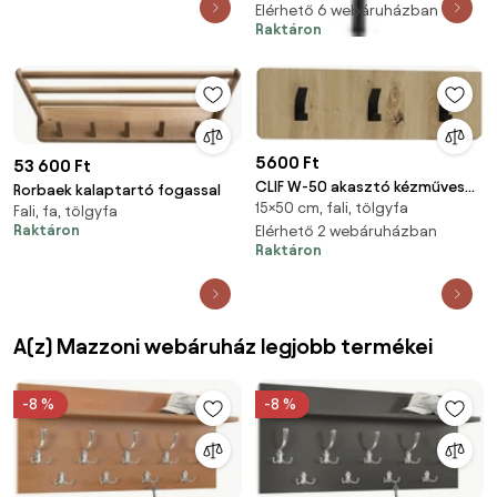
Elérhető 6 webáruházban
Raktáron
5600 Ft
53 600 Ft
CLIF W-50 akasztó kézműves
Rorbaek kalaptartó fogassal
15×50 cm, fali, tölgyfa
tölgy
Fali, fa, tölgyfa
Raktáron
Elérhető 2 webáruházban
Raktáron
A(z) Mazzoni webáruház legjobb termékei
-8 %
-8 %