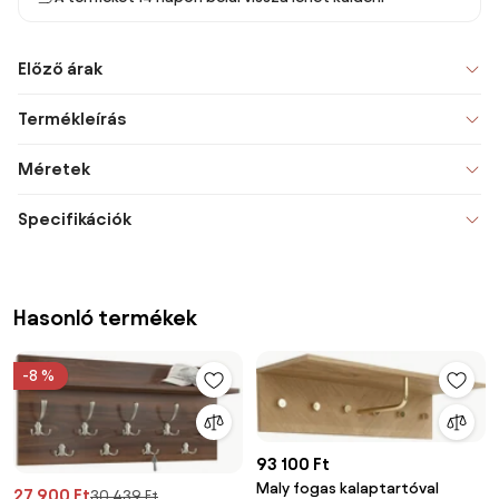
Előző árak
Termékleírás
Méretek
Specifikációk
Hasonló termékek
-8 %
93 100 Ft
Maly fogas kalaptartóval
27 900 Ft
30 439 Ft