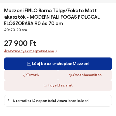
Mazzoni FINLO Barna Tölgy/Fekete Matt
akasztók - MODERN FALI FOGAS POLCCAL
ELŐSZOBÁBA 90 és 70 cm
Méretek
40×70-90 cm
27 900 Ft
Árelőzmények megtekintése
Lépj be az e-shopba: Mazzoni
Tetszik
Összehasonlítás
Figyeld az árat
A terméket 14 napon belül vissza lehet küldeni