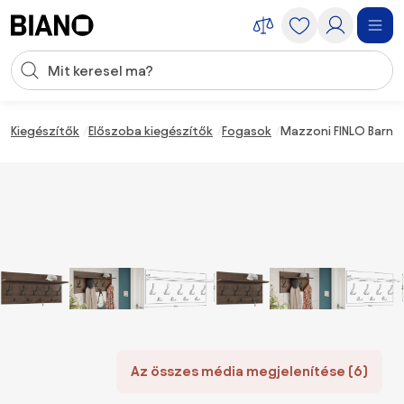
Navigáció kihagyása, ugrás a tartalomra
Keresési bevitel
Tartalom átugrása, ugrás a láblécbe
Kiegészítők
Előszoba kiegészítők
Fogasok
Mazzoni FINLO Barna
Az összes média megjelenítése (6)