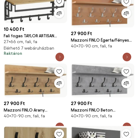
10 400 Ft
27 900 Ft
Fali fogas TAYLOR ARTISAN
Mazzoni FINLO Égerfa/Fényes
27×66 cm, fali, fa
66x30cm
40×70-90 cm, fali, fa
Króm akasztók - MODERN FALI
Elérhető 7 webáruházban
FOGAS POLCCAL ELŐSZOBÁBA
Raktáron
90 és 70 cm
27 900 Ft
27 900 Ft
Mazzoni FINLO Arany
Mazzoni FINLO Beton
40×70-90 cm, fali, fa
40×70-90 cm, fali, fa
Tölgy/Fekete Matt akasztók -
Millenium/Fekete Matt
MODERN FALI FOGAS POLCCAL
akasztók - MODERN FALI FOGAS
ELŐSZOBÁBA 90 és 70 cm
POLCCAL ELŐSZOBÁBA 90 és 70
cm