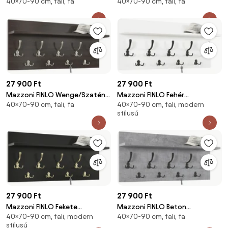
40×70-90 cm, fali, fa
40×70-90 cm, fali, fa
Dió/Szatén Nikkel akasztók -
Tölgy/Fekete Matt akasztók -
MODERN FALI FOGAS POLCCAL
MODERN FALI FOGAS POLCCAL
ELŐSZOBÁBA 90 és 70 cm
ELŐSZOBÁBA 90 és 70 cm
27 900 Ft
27 900 Ft
Mazzoni FINLO Wenge/Szatén
Mazzoni FINLO Fehér
40×70-90 cm, fali, fa
40×70-90 cm, fali, modern
Nikkel akasztók - MODERN FALI
Matt/Fekete Matt akasztók -
stílusú
FOGAS POLCCAL ELŐSZOBÁBA
MODERN FALI FOGAS POLCCAL
90 és 70 cm
ELŐSZOBÁBA 90 és 70 cm
27 900 Ft
27 900 Ft
Mazzoni FINLO Fekete
Mazzoni FINLO Beton
40×70-90 cm, fali, modern
40×70-90 cm, fali, fa
Matt/Fényes Aranyszínű
Millenium/Fekete Matt
stílusú
akasztók - MODERN FALI FOGAS
akasztók - MODERN FALI FOGAS