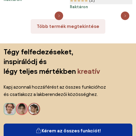
(2)
Raktáron
Több termék megtekintése
Lábléc kihagyása, ugrás az oldal elejére
Tégy felfedezéseket,
inspirálódj és
légy teljes mértékben
kreatív
Kapj azonnali hozzáférést az összes funkcióhoz
és csatlakozz a lakberendezői közösséghez.
Kérem az összes funkciót!