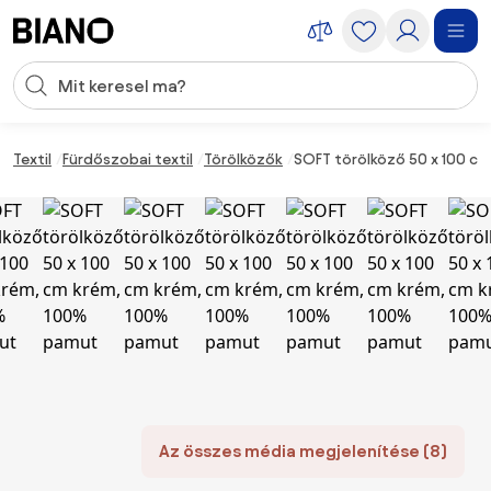
Navigáció kihagyása, ugrás a tartalomra
Keresési bevitel
Tartalom átugrása, ugrás a láblécbe
Textil
Fürdőszobai textil
Törölközők
SOFT törölköző 50 x 100 c
Az összes média megjelenítése (8)