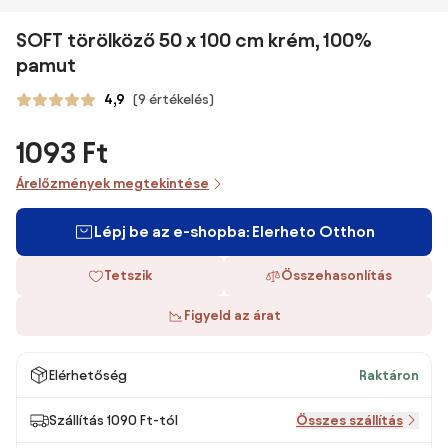
SOFT törölköző 50 x 100 cm krém, 100%
pamut
4,9
(9 értékelés)
1093 Ft
Árelőzmények megtekintése
Lépj be az e-shopba: Elerheto Otthon
Tetszik
Összehasonlítás
Figyeld az árat
Elérhetőség
Raktáron
Szállítás 1090 Ft-tól
Összes szállítás