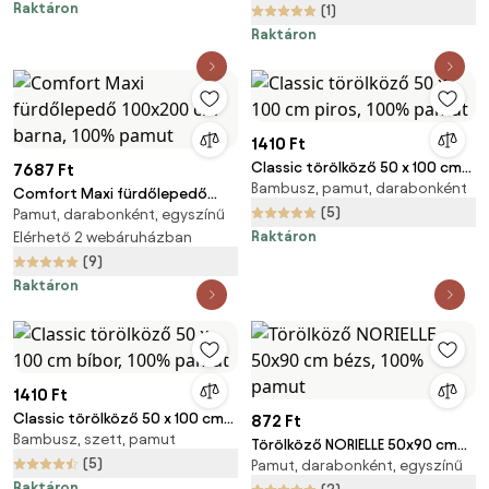
Raktáron
(1)
Raktáron
1410 Ft
Classic törölköző 50 x 100 cm
7687 Ft
Bambusz, pamut, darabonként
piros, 100% pamut
Comfort Maxi fürdőlepedő
(5)
Pamut, darabonként, egyszínű
100x200 cm barna, 100%
Raktáron
pamut
Elérhető 2 webáruházban
(9)
Raktáron
1410 Ft
Classic törölköző 50 x 100 cm
872 Ft
Bambusz, szett, pamut
bíbor, 100% pamut
Törölköző NORIELLE 50x90 cm
(5)
Pamut, darabonként, egyszínű
bézs, 100% pamut
Raktáron