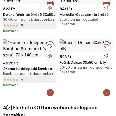
523 Ft
8411 Ft
Deluxe fehér törölköző 30x50
Marcello rózsaszín törölköző
30×50 cm, pamut, darabonként
Szett, pamut, egyszínű
cm
Raktáron
(11)
Raktáron
523 Ft
Ručník Deluxe 30x50 cm bílý
4595 Ft
50×30 cm, pamut, darabonként
4Home fürdőlepedő Bamboo
Raktáron
Bambusz, pamut, darabonként
Premium bézs színű, 70 x 140
cm
(4)
Raktáron
A(z) Elerheto Otthon webáruház legjobb
termékei