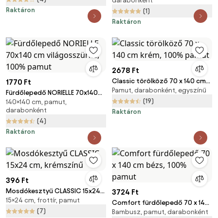
darabonként
100% mikroszál
Raktáron
(1)
Raktáron
2678 Ft
Classic törölköző 70 x 140 cm
1770 Ft
Pamut, darabonként, egyszínű
krém, 100% pamut
Fürdőlepedő NORIELLE 70x140
(19)
140×140 cm, pamut,
cm világosszürke, 100% pamut
darabonként
Raktáron
(4)
Raktáron
396 Ft
Mosdókesztyű CLASSIC 15x24
3724 Ft
15×24 cm, frottír, pamut
cm, krémszínű
Comfort fürdőlepedő 70 x 140
(7)
Bambusz, pamut, darabonként
cm bézs, 100% pamut