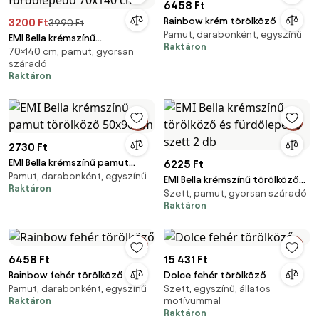
6458 Ft
Rainbow krém törölköző
3200 Ft
3990 Ft
Pamut, darabonként, egyszínű
EMI Bella krémszínű
Raktáron
70×140 cm, pamut, gyorsan
fürdőlepedő 70x140 cm
száradó
Raktáron
2730 Ft
EMI Bella krémszínű pamut
6225 Ft
Pamut, darabonként, egyszínű
törölköző 50x90 cm
EMI Bella krémszínű törölköző
Raktáron
Szett, pamut, gyorsan száradó
és fürdőlepedő szett 2 db
Raktáron
6458 Ft
15 431 Ft
Rainbow fehér törölköző
Dolce fehér törölköző
Pamut, darabonként, egyszínű
Szett, egyszínű, állatos
Raktáron
motívummal
Raktáron