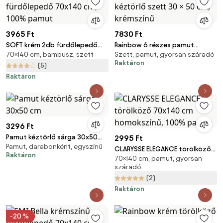
3965 Ft
7830 Ft
SOFT krém 2db fürdőlepedő
Rainbow 6 részes pamut
70×140 cm, bambusz, szett
Szett, pamut, gyorsan száradó
70x140 cm, 100% pamut
kéztörlő szett 30 × 50 cm,
Raktáron
krémszínű
(5)
Raktáron
3296 Ft
Pamut kéztörlő sárga 30x50
2995 Ft
Pamut, darabonként, egyszínű
cm
CLARYSSE ELEGANCE törölköző
Raktáron
70×140 cm, pamut, gyorsan
70x140 cm homokszínű, 100%
száradó
pamut
(2)
Raktáron
-20 %