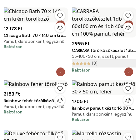
12 173 Ft
Chicago Bath 70 × 140 cm krém
Pamut, darabonként, egyszínű
törölköző
2995 Ft
Raktáron
CARRARA törölközőkészlet 1db
55-100×60 cm, szett, pamut
60x100 cm és 1db 40x55 cm
100% pamut, fehér
(3)
Raktáron
3153 Ft
Rainbow fehér törölköző
1705 Ft
Pamut, darabonként, egyszínű
Rainbow pamut kéztörlő 30 ×
Raktáron
Pamut, darabonként, egyszínű
50 cm, fehér
Raktáron