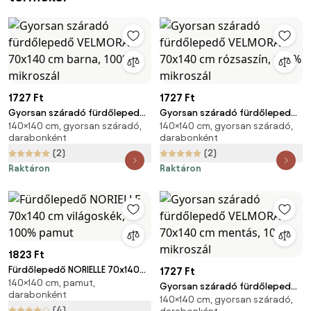
1727 Ft
1727 Ft
Gyorsan száradó fürdőlepedő
Gyorsan száradó fürdőlepedő
140×140 cm, gyorsan száradó,
140×140 cm, gyorsan száradó,
VELMORA 70x140 cm barna,
VELMORA 70x140 cm rózsaszín,
darabonként
darabonként
100% mikroszál
100% mikroszál
(2)
(2)
Raktáron
Raktáron
1823 Ft
Fürdőlepedő NORIELLE 70x140
1727 Ft
140×140 cm, pamut,
cm világoskék, 100% pamut
Gyorsan száradó fürdőlepedő
darabonként
140×140 cm, gyorsan száradó,
VELMORA 70x140 cm mentás,
(4)