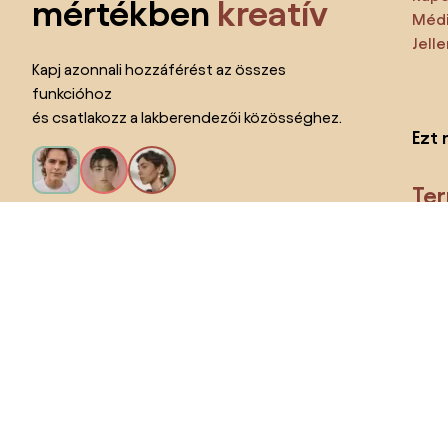
mértékben
kreatív
Médi
Jell
Kapj azonnali hozzáférést az összes
funkcióhoz
és csatlakozz a lakberendezői közösséghez.
Ezt 
Te
Kérem az összes funkciót!
Ország megváltoztatása