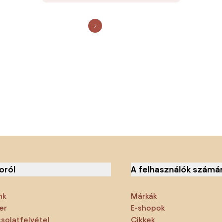
oról
A felhasználók számá
nk
Márkák
er
E-shopok
solatfelvétel
Cikkek