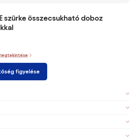
szürke összecsukható doboz
kkal
megtekintése
tőség figyelése