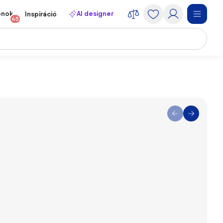
onok
AI designer
Inspiráció
45