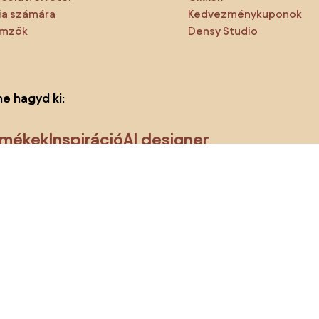
a számára
Kedvezménykuponok
emzők
Densy Studio
ne hagyd ki:
rmékek
Inspiráció
AI designer