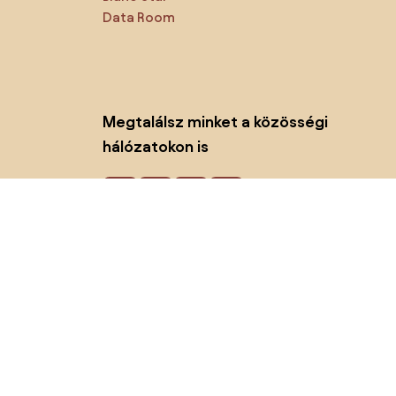
Data Room
Megtalálsz minket a közösségi
hálózatokon is
Sütik
Adatvédelmi politika
Használati feltételek