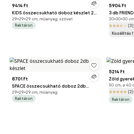
9414 Ft
5904 Ft
KIDS összecsukható doboz készlet 2
3 db FRIEN
29×29×29 cm, műanyag, szövet
30×30×30 cm,
db
tárolódobo
Raktáron
(3)
Kiszállítás 
5214 Ft
8701 Ft
Zöld gyere
50 cm, ⌀ 40 
SPACE összecsukható doboz 2db
(2)
29×29×29 cm, műanyag
készlet
Raktáron
Raktáron