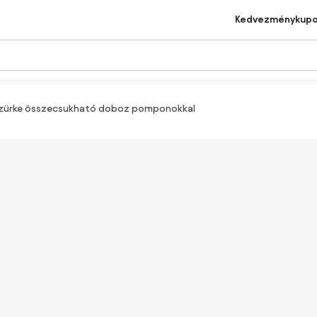
Kedvezménykup
ürke összecsukható doboz pomponokkal