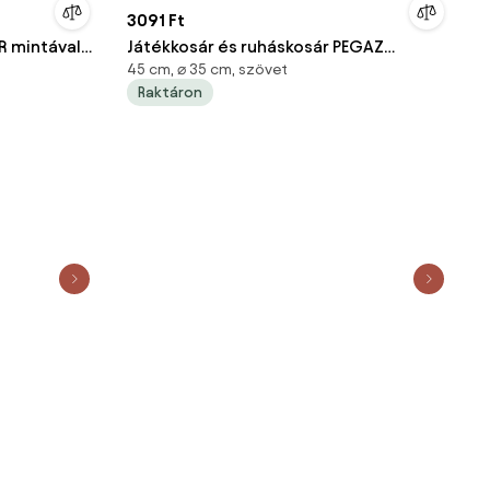
3091 Ft
R mintával
Játékkosár és ruháskosár PEGAZ
45 cm, ⌀ 35 cm, szövet
mintával 35x45 cm, színes
Raktáron