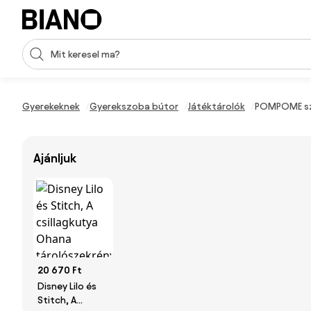
Navigáció kihagyása, ugrás a tartalomra
Keresési bevitel
Tartalom átugrása, ugrás a láblécbe
Gyerekeknek
Gyerekszoba bútor
Játéktárolók
POMPOME sz
Ajánljuk
20 670 Ft
Disney Lilo és
Stitch, A