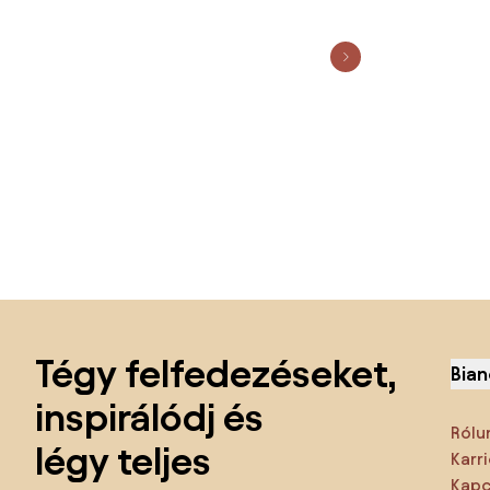
Lábléc kihagyása, ugrás az oldal elejére
Tégy felfedezéseket,
Bian
inspirálódj és
Rólu
légy teljes
Karri
Kapc