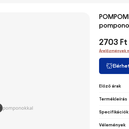
POMPOME 
pompono
2703 Ft
Árelőzmények 
Elérhe
Előző árak
Termékleírás
Specifikációk
Vélemények