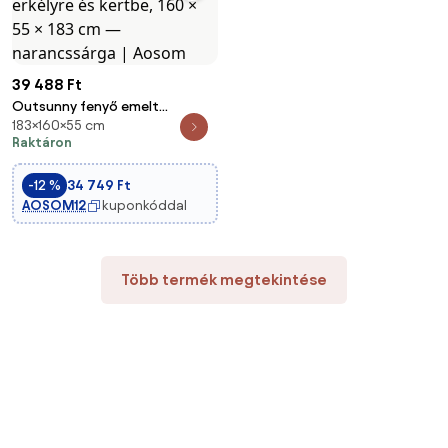
39 488 Ft
Outsunny fenyő emelt
183×160×55 cm
virágláda léckerettel és
Raktáron
tetővel, futónövényeknek,
erkélyre és kertbe, 160 × 55 × 183
-12 %
34 749 Ft
cm — narancssárga | Aosom
AOSOM12
kuponkóddal
Több termék megtekintése