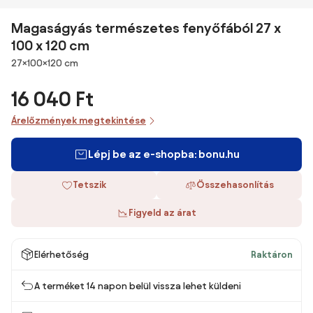
Magaságyás természetes fenyőfából 27 x
100 x 120 cm
Méretek
27×100×120 cm
16 040 Ft
Árelőzmények megtekintése
Lépj be az e-shopba: bonu.hu
Tetszik
Összehasonlítás
Figyeld az árat
Elérhetőség
Raktáron
A terméket 14 napon belül vissza lehet küldeni