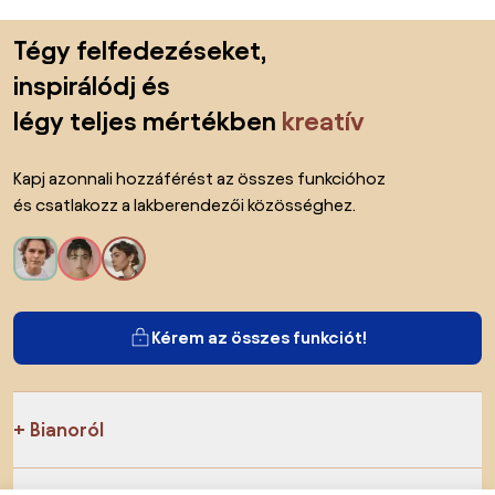
Lábléc kihagyása, ugrás az oldal elejére
Tégy felfedezéseket,
inspirálódj és
légy teljes mértékben
kreatív
Kapj azonnali hozzáférést az összes funkcióhoz
és csatlakozz a lakberendezői közösséghez.
Kérem az összes funkciót!
Bianoról