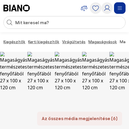
Navigáció kihagyása, ugrás a tartalomra
Keresési bevitel
Tartalom átugrása, ugrás a láblécbe
Kiegészítők
Kerti kiegészítők
Virágültetés
Magaságyások
Maga
Az összes média megjelenítése (6)