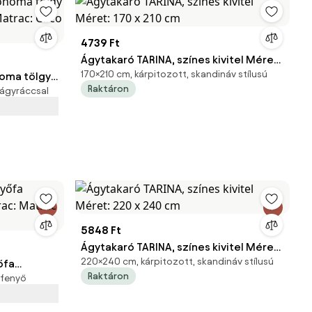
4739 Ft
Ágytakaró TARINA, színes kivitel Méret:
170×210 cm, kárpitozott, skandináv stílusú
noma tölgy
170 x 210 cm
Raktáron
 ágyráccsal
Matrac:
5848 Ft
Ágytakaró TARINA, színes kivitel Méret:
220×240 cm, kárpitozott, skandináv stílusú
őfa
220 x 240 cm
Raktáron
 fenyő
trac: