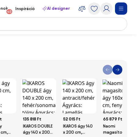
onok
AI designer
Inspiráció
45
t
135 818 Ft
52 015 Ft
65 879 Ft
y
IKAROS DOUBLE
IKAROS ágy 140
Naomi
 cm,
ágy 140 x 200
x 200 cm,
magasított