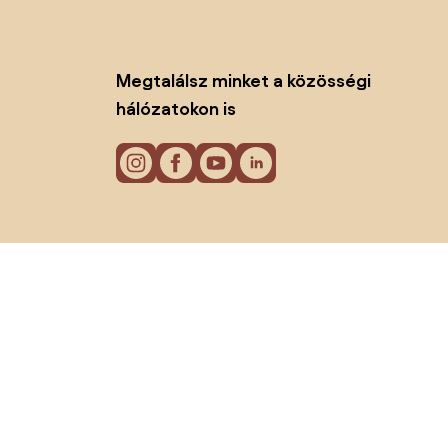
Megtalálsz minket a közösségi
hálózatokon is
Sütik
Adatvédelmi politika
Használati feltételek
© 2026 Biano kft.