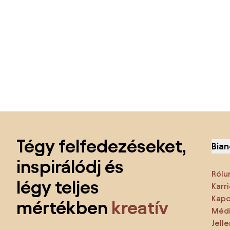
Lábléc kihagyása, ugrás az oldal elejére
Tégy felfedezéseket,
Bian
inspirálódj és
Rólu
légy teljes
Karri
Kapc
mértékben
kreatív
Médi
Jell