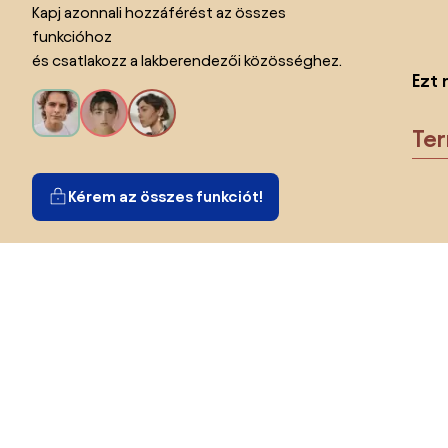
Kapj azonnali hozzáférést az összes
funkcióhoz
és csatlakozz a lakberendezői közösséghez.
Ezt 
Te
Kérem az összes funkciót!
Ország megváltoztatása