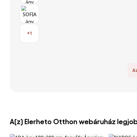
+1
A
A(z) Elerheto Otthon webáruház legjo