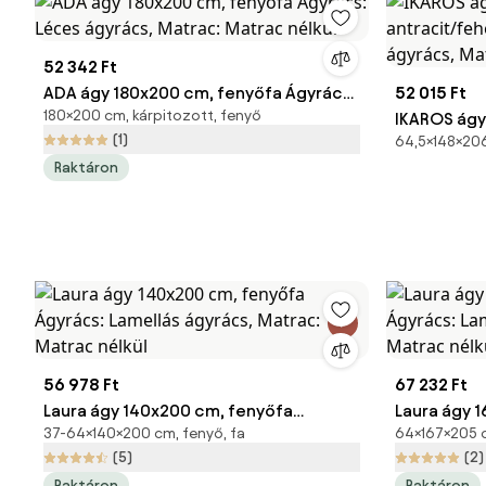
52 342 Ft
ADA ágy 180x200 cm, fenyőfa Ágyrács:
52 015 Ft
180×200 cm, kárpitozott, fenyő
Léces ágyrács, Matrac: Matrac nélkül
IKAROS ágy
(1)
64,5×148×206
antracit/fe
Raktáron
ágyrács, M
56 978 Ft
67 232 Ft
Laura ágy 140x200 cm, fenyőfa
Laura ágy 
37-64×140×200 cm, fenyő, fa
64×167×205 cm
Ágyrács: Lamellás ágyrács, Matrac:
Lamellás á
(5)
(2)
Matrac nélkül
nélkül
Raktáron
Raktáron