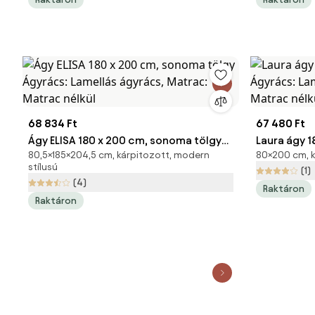
68 834 Ft
67 480 Ft
Ágy ELISA 180 x 200 cm, sonoma tölgy
Laura ágy 
80,5×185×204,5 cm, kárpitozott, modern
80×200 cm, ká
Ágyrács: Lamellás ágyrács, Matrac:
Ágyrács: L
stílusú
(1)
Matrac nélkül
Matrac nél
(4)
Raktáron
Raktáron