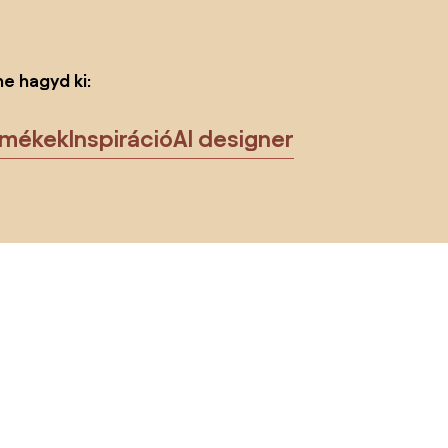
ne hagyd ki:
rmékek
Inspiráció
AI designer