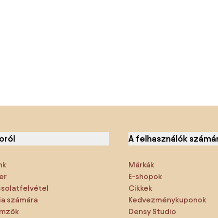
oról
A felhasználók számá
nk
Márkák
er
E-shopok
solatfelvétel
Cikkek
a számára
Kedvezménykuponok
emzők
Densy Studio