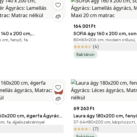
164 001 Ft
 140 x 200 cm,
SOFIA ágy 160 x 200 cm, so
 cm, fenyő, fa
80×165×206 cm, modern stílusú,
hér Ágyrács: Lamellás
Ágyrács: Lamellás ágyrács, 
(4)
atrac: Matrac nélkül
Coco Maxi 20 cm matrac
Raktáron
69 263 Ft
160x200 cm, égerfa Ágyrács:
Laura ágy 180x200 cm, feny
, fa, éjjeliszekrénnyel
37-64×180×200 cm, kárpitozott,
gyrács, Matrac: Matrac
Ágyrács: Léces ágyrács, Ma
(7)
Matrac nélkül
Raktáron