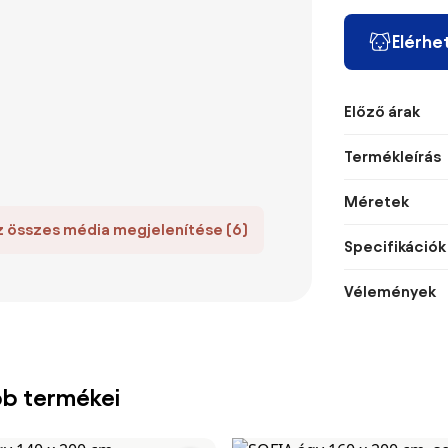
Elérhe
Előző árak
Termékleírás
Méretek
z összes média megjelenítése (6)
Specifikációk
Vélemények
bb termékei