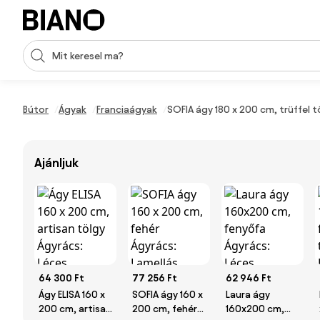
Navigáció kihagyása, ugrás a tartalomra
Keresési bevitel
Tartalom átugrása, ugrás a láblécbe
Bútor
Ágyak
Franciaágyak
SOFIA ágy 180 x 200 cm, trüffel 
Ajánljuk
64 300 Ft
77 256 Ft
62 946 Ft
Ágy ELISA 160 x
SOFIA ágy 160 x
Laura ágy
200 cm, artisan
200 cm, fehér
160x200 cm,