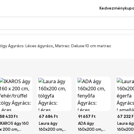
Kedvezménykup
tölgy Ágyrács: Léces ágyrács, Matrac: Deluxe 10 cm matrac
58 433 Ft
67 684 Ft
91 657 Ft
67 232 F
IKAROS ágy 160
Laura ágy
ADA ágy
Laura ág
x 200 cm,
160x200 cm,
160x200 cm,
160x200