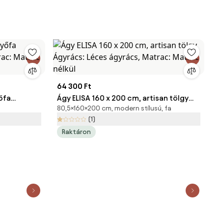
64 300 Ft
őfa
Ágy ELISA 160 x 200 cm, artisan tölgy
80,5×160×200 cm, modern stílusú, fa
trac:
Ágyrács: Léces ágyrács, Matrac:
(1)
Matrac nélkül
Raktáron