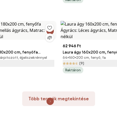
62 946 Ft
180x200 cm, fenyőfa
Laura ágy 160x200 cm, feny
rpitozott, éjjeliszekrénnyel
64×160×200 cm, fenyő, fa
amellás ágyrács, Matrac:
Ágyrács: Léces ágyrács, Ma
(9)
kül
Matrac nélkül
Raktáron
Több termék megtekintése