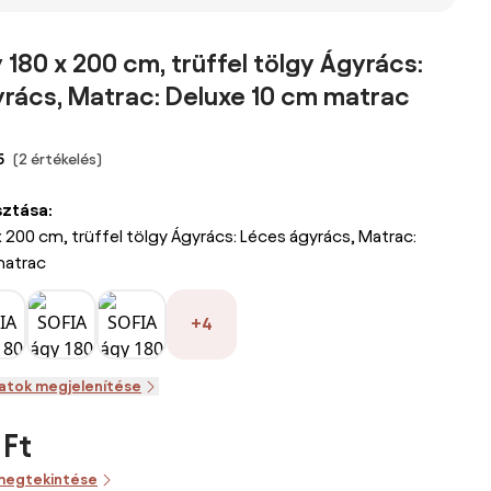
gyrács:
cm,
antracit/fehér
ágy 160x200
fehér/sonoma
Ágyrács:
cm, fenyőfa
tölgy Ágyrács:
Lamellás
Ágyrács:
 180 x 200 cm, trüffel tölgy Ágyrács:
 Matrac
Léces ágyrács,
ágyrács,
Lamellás
rács, Matrac: Deluxe 10 cm matrac
Matrac: Coco
Matrac: Matrac
ágyrács,
Maxi 20 cm
nélkül
Matrac: Matrac
matrac
nélkül
5
(2 értékelés)
sztása:
x 200 cm, trüffel tölgy Ágyrács: Léces ágyrács, Matrac:
matrac
+4
zatok megjelenítése
 Ft
megtekintése