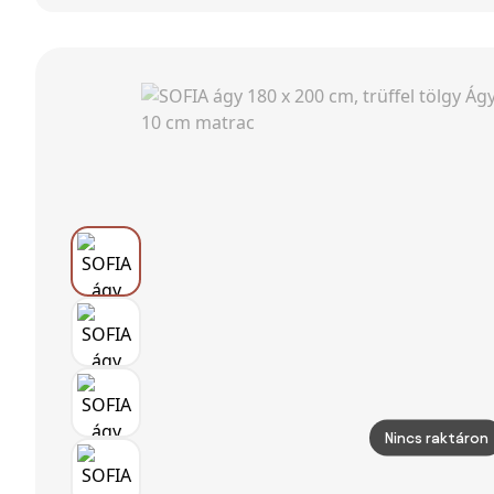
tölgy Ágyrács:
Ágyrács:
fenyőfa
Léces ágyrács,
Lamellás
Ágyrács: Léces
Matrac: Matrac
ágyrács,
ágyrács,
nélkül
Matrac: Matrac
Matrac: Matrac
nélkül
nélkül
Nincs raktáron