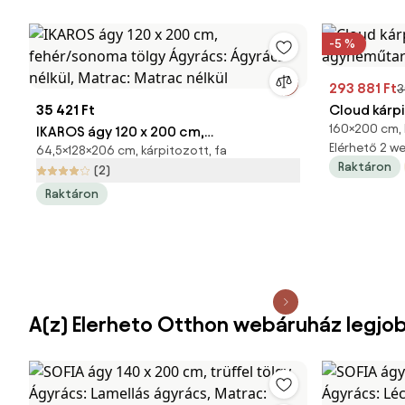
-5 %
293 881 Ft
3
35 421 Ft
Cloud kárp
160×200 cm, 
IKAROS ágy 120 x 200 cm,
ágyneműtar
Elérhető 2 
64,5×128×206 cm, kárpitozott, fa
fehér/sonoma tölgy Ágyrács: Ágyrács
03
Raktáron
(2)
nélkül, Matrac: Matrac nélkül
Raktáron
A(z) Elerheto Otthon webáruház legjo