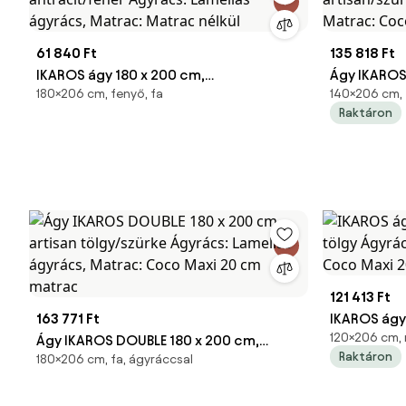
61 840 Ft
135 818 Ft
IKAROS ágy 180 x 200 cm,
Ágy IKAROS
180×206 cm, fenyő, fa
140×206 cm, 
antracit/fehér Ágyrács: Lamellás
artisan/szü
Raktáron
ágyrács, Matrac: Matrac nélkül
Matrac: Co
121 413 Ft
163 771 Ft
IKAROS ágy 
120×206 cm, 
Ágy IKAROS DOUBLE 180 x 200 cm,
tölgy Ágyrá
Raktáron
180×206 cm, fa, ágyráccsal
artisan tölgy/szürke Ágyrács: Lamellás
Matrac: Co
ágyrács, Matrac: Coco Maxi 20 cm
matrac