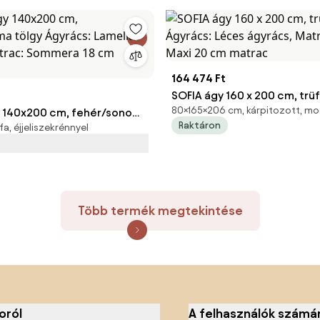
164 474 Ft
SOFIA ágy 160 x 200 cm, trüf
80×165×206 cm, kárpitozott, mo
 140x200 cm, fehér/sonoma
Ágyrács: Léces ágyrács, Ma
Raktáron
a, éjjeliszekrénnyel
cs: Lamellás ágyrács,
Maxi 20 cm matrac
ommera 18 cm matrac
Több termék megtekintése
oról
A felhasználók számá