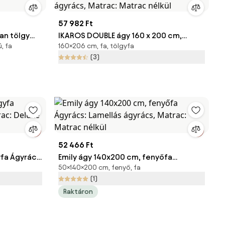
57 982 Ft
san tölgy
IKAROS DOUBLE ágy 160 x 200 cm,
, fa
160×206 cm, fa, tölgyfa
trac:
Artisan tölgy/fehér Ágyrács: Lamellás
(3)
ágyrács, Matrac: Matrac nélkül
52 466 Ft
fa Ágyrács:
Emily ágy 140x200 cm, fenyőfa
50×140×200 cm, fenyő, fa
uxe 10 cm
Ágyrács: Lamellás ágyrács, Matrac:
(1)
Matrac nélkül
Raktáron