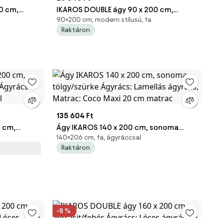
0 cm,
IKAROS DOUBLE ágy 90 x 200 cm,
90×200 cm, modern stílusú, fa
 ágyrács,
antracit/fehér Ágyrács: Ágyrács nélkül,
Raktáron
atrac
Matrac: Matrac nélkül
135 604 Ft
 cm,
Ágy IKAROS 140 x 200 cm, sonoma
140×206 cm, fa, ágyráccsal
: Ágyrács
tölgy/szürke Ágyrács: Lamellás
Raktáron
l
ágyrács, Matrac: Coco Maxi 20 cm
matrac
-8 %