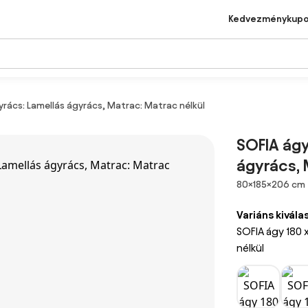
Kedvezménykup
yrács: Lamellás ágyrács, Matrac: Matrac nélkül
SOFIA ágy
ágyrács, 
Méretek
80×185×206 cm
Variáns kivála
SOFIA ágy 180 
nélkül