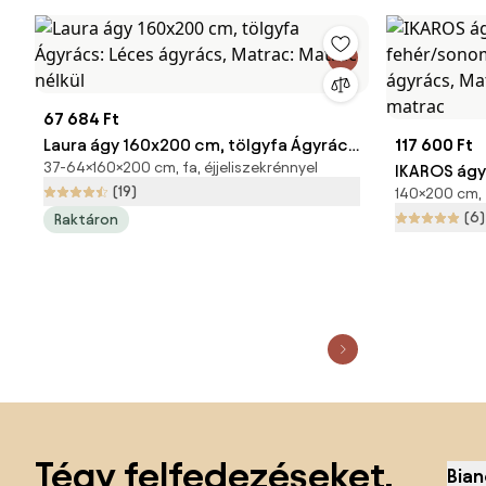
67 684 Ft
Laura ágy 160x200 cm, tölgyfa Ágyrács:
117 600 Ft
37-64×160×200 cm, fa, éjjeliszekrénnyel
Léces ágyrács, Matrac: Matrac nélkül
IKAROS ágy
(19)
140×200 cm, f
tölgy Ágyrá
(6)
Raktáron
Matrac: S
Lábléc kihagyása, ugrás az oldal elejére
Tégy felfedezéseket,
Bian