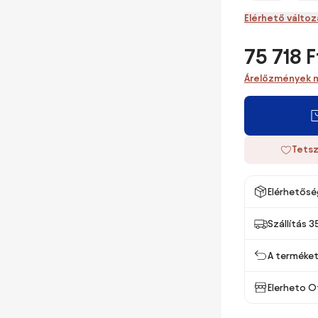
Elérhető válto
75 718 F
Árelőzmények 
Tetsz
Elérhetősé
Szállítás 3
A terméket 
Elerheto 