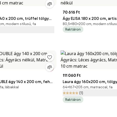
70 616 Ft
40 x 200 cm, trüffel tölgy
Ágy ELISA 180 x 200 cm, arti
m, modern stílusú, fa
80,5×180×200 cm, modern stílusú
éces ágyrács, Matrac:
Ágyrács: Léces ágyrács, Ma
Raktáron
8 cm matrac
Matrac nélkül
111 060 Ft
BLE ágy 140 x 200 cm, fehér
Laura ágy 160x200 cm, tölgy
fa, lábakkal
64×167×205 cm, matraccal, fa
yrács nélkül, Matrac:
Léces ágyrács, Matrac: Del
(1)
kül
matrac
Raktáron