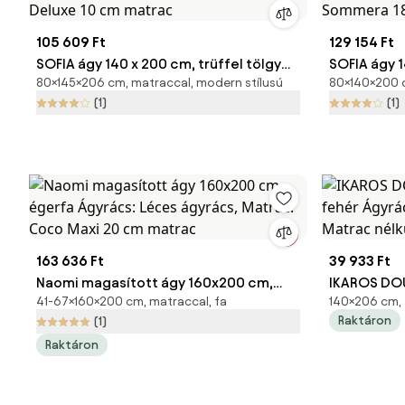
105 609 Ft
129 154 Ft
SOFIA ágy 140 x 200 cm, trüffel tölgy
SOFIA ágy 1
80×145×206 cm, matraccal, modern stílusú
80×140×200 c
Ágyrács: Lamellás ágyrács, Matrac:
Ágyrács: L
(1)
(1)
Deluxe 10 cm matrac
Sommera 1
163 636 Ft
39 933 Ft
Naomi magasított ágy 160x200 cm,
IKAROS DOU
41-67×160×200 cm, matraccal, fa
140×206 cm, 
égerfa Ágyrács: Léces ágyrács,
Ágyrács: Ág
Raktáron
(1)
Matrac: Coco Maxi 20 cm matrac
Matrac nél
Raktáron