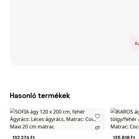
A
Hasonló termékek
132 376 Ft
135 818 Ft