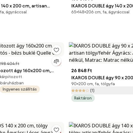
140 x 200 cm, artisan
IKAROS DOUBLE ágy 140 x 20
fa, ágyráccsal
65×148×206 cm, fa, ágyráccsal
r Ágyrács: Léces ágyrács,
beton/fehér Ágyrács: Léces
co Maxi 20 cm matrac
Matrac: Coco Maxi 20 cm m
298 404 Ft
itozott ágy 160x200 cm,
26 848 Ft
kárpitozott
tós - bézs buklé Quelle 03
IKAROS DOUBLE ágy 90 x 200
webáruházban
90×200 cm, fa, tölgyfa
artisan tölgy/fehér Ágyrács
Ingyenes szállítás
(1)
nélkül, Matrac: Matrac nélkü
Raktáron