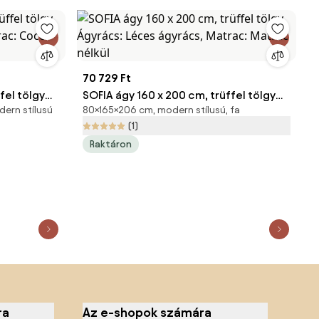
70 729 Ft
fel tölgy
SOFIA ágy 160 x 200 cm, trüffel tölgy
dern stílusú
80×165×206 cm, modern stílusú, fa
trac: Coco
Ágyrács: Léces ágyrács, Matrac:
(1)
Matrac nélkül
Raktáron
ra
Az e-shopok számára