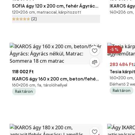
SOFIA ágy 120 x 200 cm, fehér Ágyrács:
IKAROS ágy 
120×206 cm, matraccal, kárpitozott
140×206 cm, 
Léces ágyrács, Matrac: Coco Maxi 20
tölgy/fehé
(2)
cm matrac
Matrac: Co
-5 %
283 484 Ft
118 002 Ft
Tesia kárp
160×200 cm, 
IKAROS ágy 160 x 200 cm, beton/fehér
ágyneműtar
Elérhető 2 
160×206 cm, fa, tárolóhellyel
Ágyrács: Ágyrács nélkül, Matrac:
Raktáron
Raktáron
Sommera 18 cm matrac