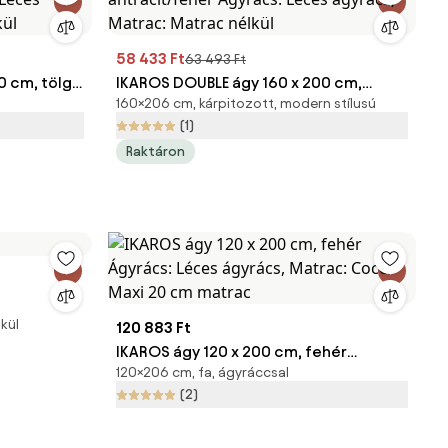
58 433 Ft
63 493 Ft
0 cm, tölgy
IKAROS DOUBLE ágy 160 x 200 cm,
160×206 cm, kárpitozott, modern stílusú
s ágyrács,
antracit/fehér Ágyrács: Léces ágyrács,
(1)
Matrac: Matrac nélkül
Raktáron
lkül
120 883 Ft
IKAROS ágy 120 x 200 cm, fehér
120×206 cm, fa, ágyráccsal
Ágyrács: Léces ágyrács, Matrac: Coco
(2)
Maxi 20 cm matrac