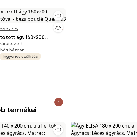
09 348 Ft
itozott ágy 160x200
kárpitozott
tóval - bézs bouclé Quelle
webáruházban
Ingyenes szállítás
bb termékei