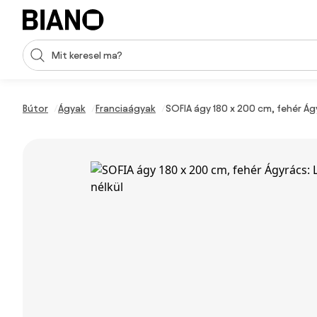
Navigáció kihagyása, ugrás a tartalomra
Keresési bevitel
Tartalom átugrása, ugrás a láblécbe
Bútor
Ágyak
Franciaágyak
SOFIA ágy 180 x 200 cm, fehér Ág