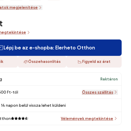
zatok megjelenítése
t
megtekintése
Lépj be az e-shopba: Elerheto Otthon
ik
Összehasonlítás
Figyeld az árat
g
Raktáron
500 Ft-tól
Összes szállítás
14 napon belül vissza lehet küldeni
Otthon
Vélemények megtekintése