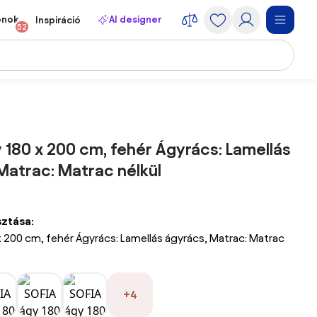
onok
AI designer
Inspiráció
52
 180 x 200 cm, fehér Ágyrács: Lamellás
Matrac: Matrac nélkül
sztása:
x 200 cm, fehér Ágyrács: Lamellás ágyrács, Matrac: Matrac
+4