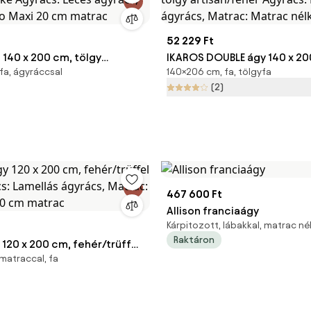
52 229 Ft
 140 x 200 cm, tölgy
IKAROS DOUBLE ágy 140 x 20
fa, ágyráccsal
140×206 cm, fa, tölgyfa
rke Ágyrács: Léces ágyrács,
artisan/fehér Ágyrács: Léce
(2)
co Maxi 20 cm matrac
Matrac: Matrac nélkül
467 600 Ft
Allison franciaágy
Kárpitozott, lábakkal, matrac né
Raktáron
120 x 200 cm, fehér/trüffel
matraccal, fa
cs: Lamellás ágyrács,
co Maxi 20 cm matrac