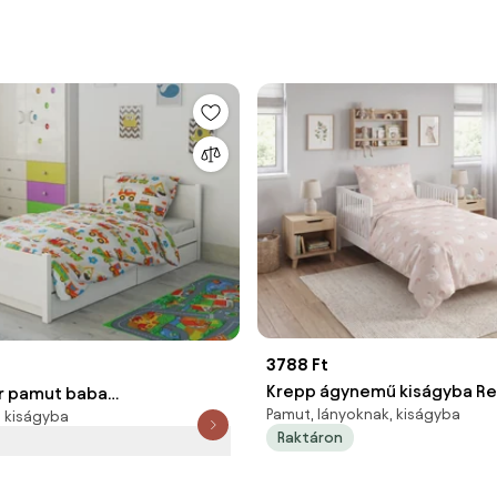
3788 Ft
Krepp ágynemű kiságyba R
r pamut baba
Pamut, lányoknak, kiságyba
, kiságyba
SWAN CLOUD rózsaszín Ág
zat
Raktáron
mérete: 45 x 65 cm | 90 x 1