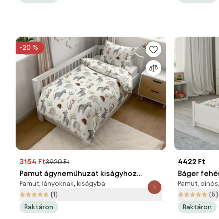
-20 %
3154 Ft
4422 Ft
3920 Ft
Pamut ágyneműhuzat kiságyhoz
Báger fehé
Pamut, lányoknak, kiságyba
Pamut, dínós
Renforcé JUNGARI krémszínű
ágyneműhu
(1)
(5)
Ágyneműhuzat mérete: 45 x 65 cm | 90
Raktáron
Raktáron
x 135 cm