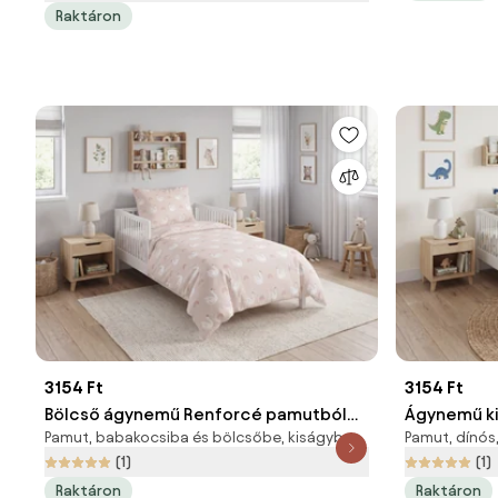
Raktáron
3154 Ft
3154 Ft
Bölcső ágynemű Renforcé pamutból
Ágynemű k
Pamut, babakocsiba és bölcsőbe, kiságyba
Pamut, dínós,
SWAN CLOUD rózsaszín Ágyneműhuzat
pamutból D
(1)
(1)
mérete: 45 x 65 cm | 90 x 135 cm
Ágyneműhuz
Raktáron
Raktáron
x 135 cm