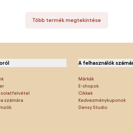
Több termék megtekintése
oról
A felhasználók számá
nk
Márkák
er
E-shopok
solatfelvétel
Cikkek
a számára
Kedvezménykuponok
emzők
Densy Studio