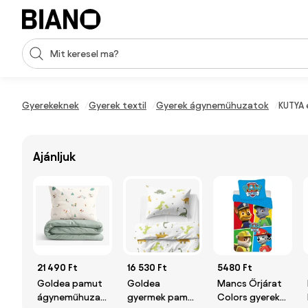
Navigáció kihagyása, ugrás a tartalomra
Keresési bevitel
Tartalom átugrása, ugrás a láblécbe
Gyerekeknek
Gyerek textil
Gyerek ágyneműhuzatok
KUTYA
Ajánljuk
21 490 Ft
16 530 Ft
5480 Ft
Goldea pamut
Goldea
Mancs Őrjárat
ágyneműhuzat
gyermek pamut
Colors gyerek,