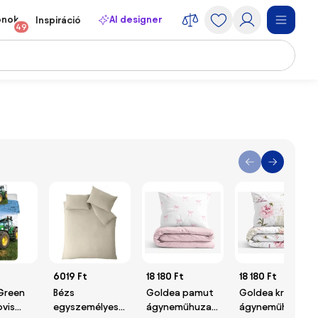
onok
AI designer
Inspiráció
49
6019 Ft
18 180 Ft
18 180 Ft
Green
Bézs
Goldea pamut
Goldea krepp
ovis
egyszemélyes
ágyneműhuzat
ágyneműhuzat