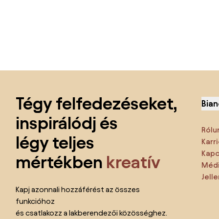
Lábléc kihagyása, ugrás az oldal elejére
Tégy felfedezéseket,
Bian
inspirálódj és
Rólu
légy teljes
Karri
Kapc
mértékben
kreatív
Médi
Jell
Kapj azonnali hozzáférést az összes
funkcióhoz
és csatlakozz a lakberendezői közösséghez.