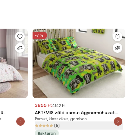
-7 %
3855 Ft
4142 Ft
mű
ARTEMIS zöld pamut ágyneműhuzat
s
Pamut, klasszikus, gombos
itel
Ágyneműhuzat mérete: 70 x 90 cm |
(5)
 90 cm |
140 x 200 cm
Raktáron