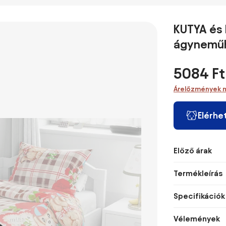
microfibre
ágyneműhuzat,
gyerek, ovis
ágynem
ágyneműhuzat
140 x 200 cm,
ágyneműhuzat
100×135
140×200cm,
70 x 90 cm
100×135cm,
40×60 
KUTYA és
70×90 cm
40×60 cm
ágynemű
5084 Ft
Árelőzmények 
Elérhe
Előző árak
Termékleírás
Specifikációk
Vélemények