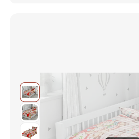
duo - téli
ágyneműhuzat
ovis
örömök, zsálya
-
ágyneműhuzat
színű hátoldal
dinoszauruszos
100×135cm,
140 x 200 és 70
kalandok 140 x
40×60 cm
x 90 cm
200 és 70 x 90
cm