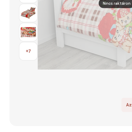
Nincs raktáron
+7
Az