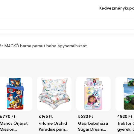
Kedvezménykup
 és MACKÓ barna pamut baba ágyneműhuzat
6770 Ft
6145 Ft
5630 Ft
4820 Ft
Mancs Őrjárat
4Home Orchid
Gabi babaháza
Traktor 
Mission
Paradise pamut
Sugar Dream
gyerek, 