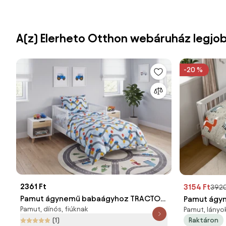
A(z) Elerheto Otthon webáruház legjo
-20 %
2361 Ft
3154 Ft
3920
Pamut ágynemű babaágyhoz TRACTOR
Pamut ágy
Pamut, dínós, fiúknak
Pamut, lányo
TRAIL színes Ágyneműhuzat mérete: 40
FOXIVA szü
(1)
Raktáron
x 60 cm | 100 x 135 cm
45 x 65 cm 