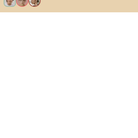
Kérem az összes funkciót!
Bianoról
A felhasználók számára
Az e-shopok számára
Ezt ne hagyd ki:
Termékek
Inspiráció
AI designer