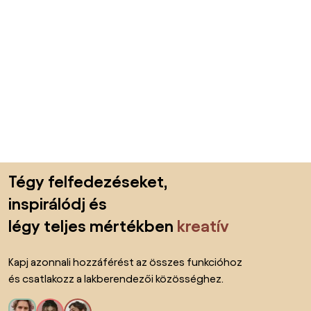
Lábléc kihagyása, ugrás az oldal elejére
Tégy felfedezéseket,
inspirálódj és
légy teljes mértékben
kreatív
Kapj azonnali hozzáférést az összes funkcióhoz
és csatlakozz a lakberendezői közösséghez.