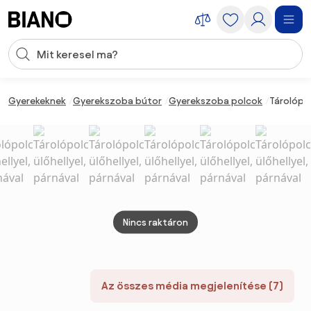
Navigáció kihagyása, ugrás a tartalomra
Keresési bevitel
Tartalom átugrása, ugrás a láblécbe
Gyerekeknek
Gyerekszoba bútor
Gyerekszoba polcok
Tárolópol
Nincs raktáron
Az összes média megjelenítése (7)