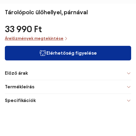
Tárolópolc ülőhellyel, párnával
33 990 Ft
Árelőzmények megtekintése
Elérhetőség figyelése
Előző árak
Termékleírás
Specifikációk