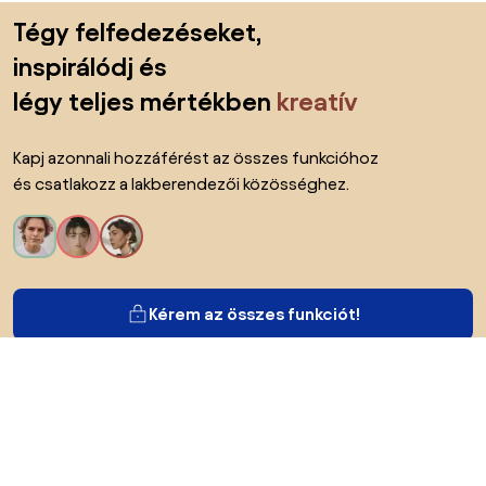
Lábléc kihagyása, ugrás az oldal elejére
Tégy felfedezéseket,
inspirálódj és
légy teljes mértékben
kreatív
Kapj azonnali hozzáférést az összes funkcióhoz
és csatlakozz a lakberendezői közösséghez.
Kérem az összes funkciót!
Bianoról
A felhasználók számára