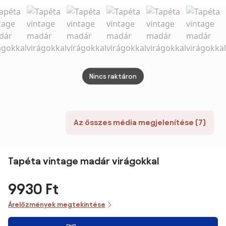
Nincs raktáron
Az összes média megjelenítése (7)
Tapéta vintage madár virágokkal
9930 Ft
Árelőzmények megtekintése