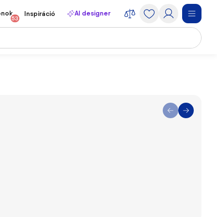
onok
AI designer
Inspiráció
53