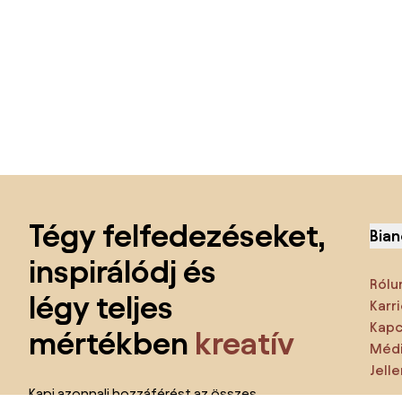
Lábléc kihagyása, ugrás az oldal elejére
Tégy felfedezéseket,
Bian
inspirálódj és
Rólu
légy teljes
Karri
Kapc
mértékben
kreatív
Médi
Jell
Kapj azonnali hozzáférést az összes