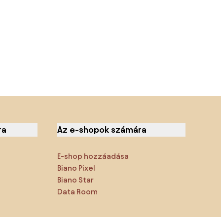
ra
Az e-shopok számára
E-shop hozzáadása
Biano Pixel
Biano Star
Data Room