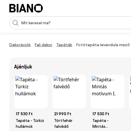
Navigáció kihagyása, ugrás a tartalomra
Keresési bevitel
Tartalom átugrása, ugrás a láblécbe
Dekorációk
Fali dekor
Tapéták
Fotótapéta levandula mező
Ajánljuk
17 530 Ft
21 990 Ft
17 530 Ft
Tapéta - Türkiz
Törtfehér
Tapéta -
hullámok
falvédő
Mintás