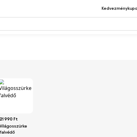
Kedvezménykup
21 990 Ft
Világosszürke
falvédő