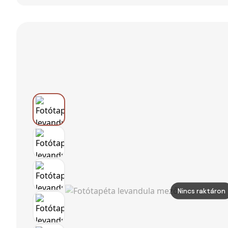
motívum I.
Nincs raktáron