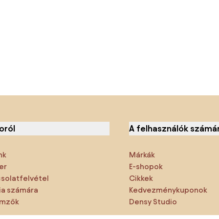
oról
A felhasználók számá
nk
Márkák
er
E-shopok
solatfelvétel
Cikkek
a számára
Kedvezménykuponok
emzők
Densy Studio