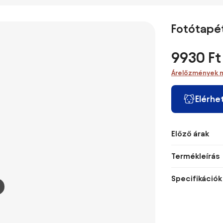
Fotótapé
9930 Ft
Árelőzmények 
Elérhe
Előző árak
Termékleírás
Specifikációk