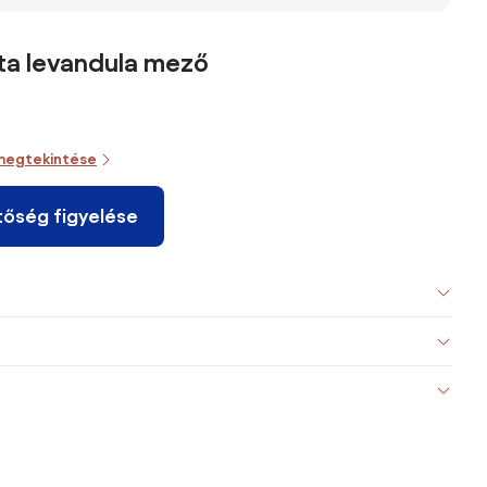
ta levandula mező
megtekintése
tőség figyelése