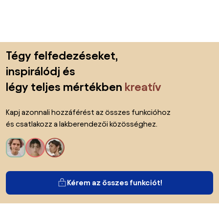
Lábléc kihagyása, ugrás az oldal elejére
Tégy felfedezéseket,
inspirálódj és
légy teljes mértékben
kreatív
Kapj azonnali hozzáférést az összes funkcióhoz
és csatlakozz a lakberendezői közösséghez.
Kérem az összes funkciót!