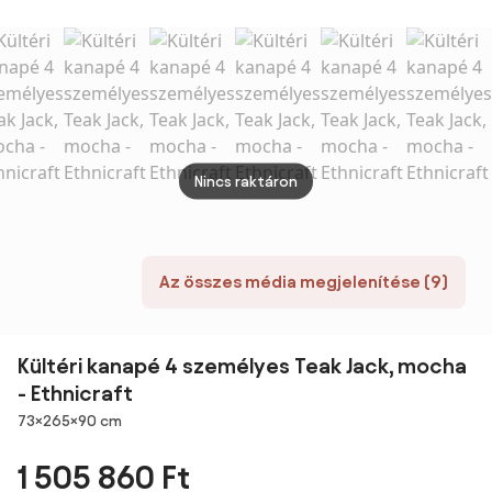
Nincs raktáron
Az összes média megjelenítése (9)
Kültéri kanapé 4 személyes Teak Jack, mocha
- Ethnicraft
Méretek
73×265×90 cm
1 505 860 Ft