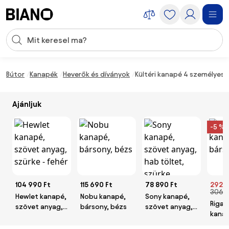
Navigáció kihagyása, ugrás a tartalomra
Keresési bevitel
Tartalom átugrása, ugrás a láblécbe
Bútor
Kanapék
Heverők és díványok
Kültéri kanapé 4 személyes T
Ajánljuk
-5 %
104 990 Ft
115 690 Ft
78 890 Ft
292 3
306 6
Hewlet kanapé,
Nobu kanapé,
Sony kanapé,
Rigat
szövet anyag,
bársony, bézs
szövet anyag,
kana
szürke - fehér
hab töltet,
bárso
szürke