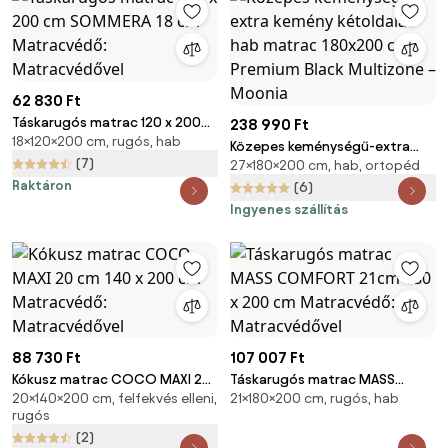
62 830 Ft
Táskarugós matrac 120 x 200
238 990 Ft
18×120×200 cm, rugós, hab
cm SOMMERA 18 cm
Közepes keménységű-extra
Matracvédő: Matracvédővel
(7)
27×180×200 cm, hab, ortopéd
kemény kétoldalas hab matrac
Raktáron
180x200 cm Premium Black
(6)
Multizone – Moonia
Ingyenes szállítás
88 730 Ft
107 007 Ft
Kókusz matrac COCO MAXI 20
Táskarugós matrac MASS
20×140×200 cm, felfekvés elleni,
21×180×200 cm, rugós, hab
cm 140 x 200 cm Matracvédő:
COMFORT 21cm 180 x 200 cm
rugós
Matracvédővel
Matracvédő: Matracvédővel
(2)