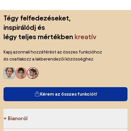
Lábléc kihagyása, ugrás az oldal elejére
Tégy felfedezéseket,
inspirálódj és
légy teljes mértékben
kreatív
Kapj azonnali hozzáférést az összes funkcióhoz
és csatlakozz a lakberendezői közösséghez.
Kérem az összes funkciót!
Bianoról