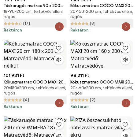
Táskarugós matrac 90 x 200
Kókuszmatrac COCO MAXI 20
18×90×200 cm, felfekvés elleni,
20×160×200 cm, felfekvés elleni,
cm SOMMERA 18 cm
cm 160 x 200 cm Matracvédő:
rugós
rugós
Matracvédő: Matracvédő
Matracvédő nélkül
(17)
(8)
nélkül
Raktáron
Raktáron
101 931 Ft
98 211 Ft
Kókuszmatrac COCO MAXI 20
Kókuszmatrac COCO MAXI 20
20×180×200 cm, felfekvés elleni,
20×160×200 cm, felfekvés elleni,
cm 180 x 200 cm Matracvédő:
cm 160 x 200 cm Matracvédő:
rugós
rugós
Matracvédő nélkül
Matracvédővel
(4)
(2)
Raktáron
Raktáron