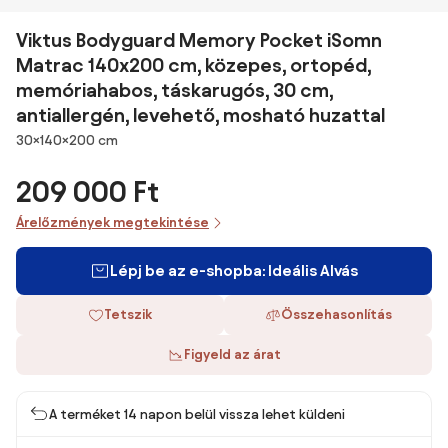
Viktus Bodyguard Memory Pocket iSomn
Matrac 140x200 cm, közepes, ortopéd,
memóriahabos, táskarugós, 30 cm,
antiallergén, levehető, mosható huzattal
Méretek
30×140×200 cm
209 000 Ft
Árelőzmények megtekintése
Lépj be az e-shopba: Ideális Alvás
Tetszik
Összehasonlítás
Figyeld az árat
A terméket 14 napon belül vissza lehet küldeni