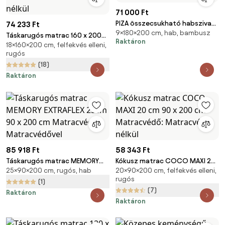
71 000 Ft
PIZA összecsukható habszivacs
74 233 Ft
9×180×200 cm, hab, bambusz
matrac világos ekrü
Táskarugós matrac 160 x 200
Raktáron
18×160×200 cm, felfekvés elleni,
cm SOMMERA 18 cm
rugós
Matracvédő: Matracvédő
(18)
nélkül
Raktáron
85 918 Ft
58 343 Ft
Táskarugós matrac MEMORY
Kókusz matrac COCO MAXI 20
25×90×200 cm, rugós, hab
20×90×200 cm, felfekvés elleni,
EXTRAFLEX 25cm 90 x 200 cm
cm 90 x 200 cm Matracvédő:
rugós
Matracvédő: Matracvédővel
Matracvédő nélkül
(1)
(7)
Raktáron
Raktáron