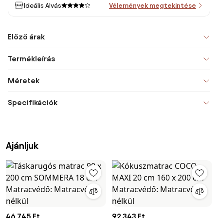
Ideális Alvás
Vélemények megtekintése
Előző árak
Termékleírás
Méretek
Specifikációk
Ajánljuk
46 745 Ft
92 343 Ft