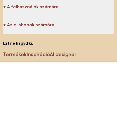
A felhasználók számára
Az e-shopok számára
Ezt ne hagyd ki:
Termékek
Inspiráció
AI designer
Megtalálsz minket a közösségi hálózatokon is
209 000 Ft
Lépj be az e-shopba:
Sütik
Adatvédelmi politika
Használati feltételek