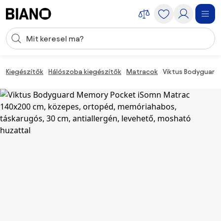
Navigáció kihagyása, ugrás a tartalomra
Keresési bevitel
Tartalom átugrása, ugrás a láblécbe
Kiegészítők
Hálószoba kiegészítők
Matracok
Viktus Bodyguard