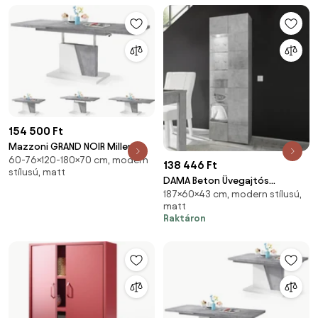
154 500 Ft
Mazzoni GRAND NOIR Millenium
60-76×120-180×70 cm, modern
Beton/Fehér Matt - MODERN
138 446 Ft
stílusú, matt
DOHÁNYZÓASZTAL
DAMA Beton Üvegajtós
NYITHATÓ/MAGASÍTHATÓ
187×60×43 cm, modern stílusú,
szekrény 1 ajtós
ÉTKEZŐASZTAL ÉS
matt
DOHÁNYZÓASZTAL EGYBEN
Raktáron