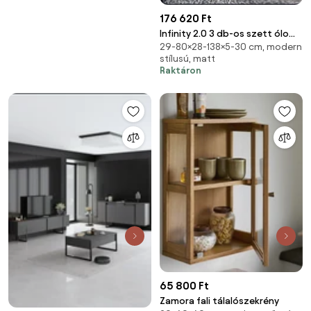
176 620 Ft
Infinity 2.0 3 db-os szett ólom
29-80×28-138×5-30 cm, modern
/ szürke
stílusú, matt
Raktáron
65 800 Ft
Zamora fali tálalószekrény