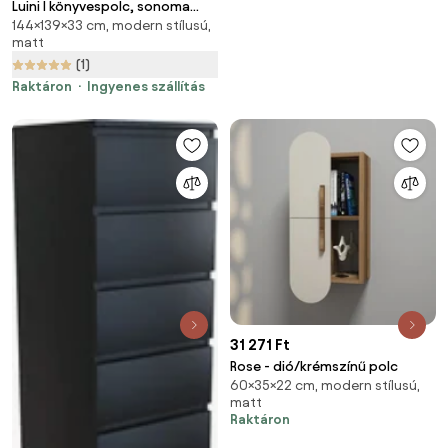
Luini I könyvespolc, sonoma
144×139×33 cm, modern stílusú,
tölgy
matt
(1)
Raktáron
Ingyenes szállítás
31 271 Ft
Rose - dió/krémszínű polc
60×35×22 cm, modern stílusú,
matt
Raktáron