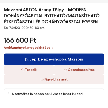
Mazzoni ASTON Arany Tölgy - MODERN
DOHÁNYZÓASZTAL NYITHATÓ/MAGASÍTHATÓ
ÉTKEZŐASZTAL ÉS DOHÁNYZÓASZTAL EGYBEN
Méretek
56-74×120-200×70-80 cm
166 600 Ft
Árelőzmények megtekintése
Lépj be az e-shopba: Mazzoni
Tetszik
Összehasonlítás
Figyeld az árat
A terméket 14 napon belül vissza lehet küldeni