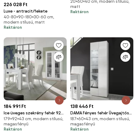
20×60×40 cm, modern stílusú,
226 028 Ft
matt
Luxe - antracit/fekete
Raktáron
40-80×90-180×30-60 cm,
modern stílusú, matt
Raktáron
184 991 Ft
138 446 Ft
Ice üveges szekrény fehér 92
DAMA Fényes fehér Üvegajtós
179×92×43 cm, modern stílusú,
187×60×43 cm, modern stílusú,
cm
szekrény 1 ajtós
magasfényű
magasfényű
Raktáron
Raktáron