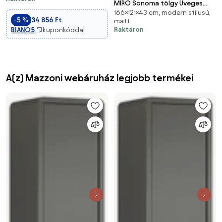
MIRO Sonoma tölgy Üveges
166×121×43 cm, modern stílusú,
szekrény 2 ajtós 121cm
-5 %
34 856 Ft
matt
Raktáron
BIANO5
kuponkóddal
A(z) Mazzoni webáruház legjobb termékei