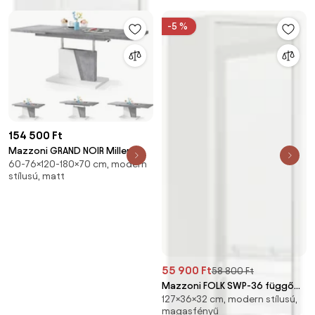
NAPPALIBA/SZOBÁBA
-5 %
154 500 Ft
Mazzoni GRAND NOIR Millenium
60-76×120-180×70 cm, modern
Beton/Fehér Matt - MODERN
stílusú, matt
DOHÁNYZÓASZTAL
NYITHATÓ/MAGASÍTHATÓ
ÉTKEZŐASZTAL ÉS
DOHÁNYZÓASZTAL EGYBEN
55 900 Ft
58 800 Ft
Mazzoni FOLK SWP-36 függő
127×36×32 cm, modern stílusú,
szekrény polccal Fehér
magasfényű
Fényes/Matt + Millenium Beton