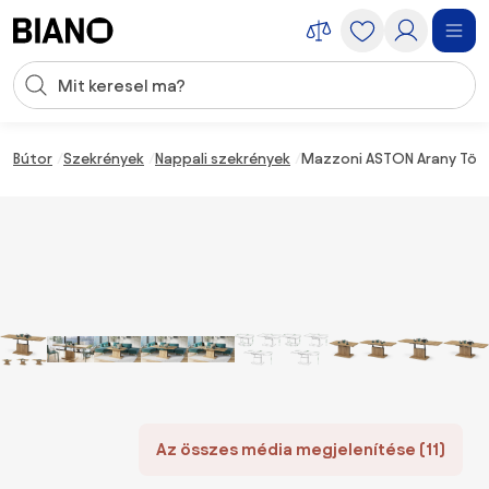
Navigáció kihagyása, ugrás a tartalomra
Keresési bevitel
Tartalom átugrása, ugrás a láblécbe
Bútor
Szekrények
Nappali szekrények
Mazzoni ASTON Arany Tö
Az összes média megjelenítése (11)