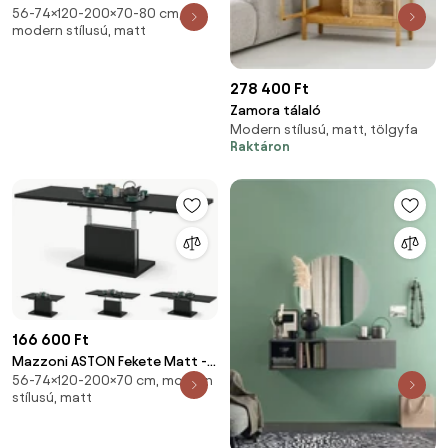
56-74×120-200×70-80 cm,
Beton - MODERN
modern stílusú, matt
DOHÁNYZÓASZTAL
NYITHATÓ/MAGASÍTHATÓ
ÉTKEZŐASZTAL ÉS
278 400 Ft
DOHÁNYZÓASZTAL EGYBEN
Zamora tálaló
Modern stílusú, matt, tölgyfa
Raktáron
166 600 Ft
Mazzoni ASTON Fekete Matt -
56-74×120-200×70 cm, modern
MODERN DOHÁNYZÓASZTAL
stílusú, matt
NYITHATÓ/MAGASÍTHATÓ
ÉTKEZŐASZTAL ÉS
DOHÁNYZÓASZTAL EGYBEN