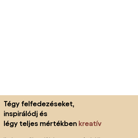
Lábléc kihagyása, ugrás az oldal elejére
Tégy felfedezéseket,
inspirálódj és
légy teljes mértékben
kreatív