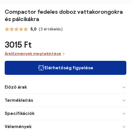
Compactor fedeles doboz vattakorongokra
és pálcikákra
5,0
(3 értékelés)
3015 Ft
Árelőzmények megtekintése
Elérhetőség figyelése
Előző árak
Termékleírás
Specifikációk
Vélemények