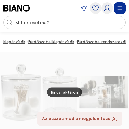
Navigáció kihagyása, ugrás a tartalomra
Keresési bevitel
Tartalom átugrása, ugrás a láblécbe
Kiegészítők
Fürdőszobai kiegészítők
Fürdőszobai rendszerezők
Nincs raktáron
Az összes média megjelenítése (3)