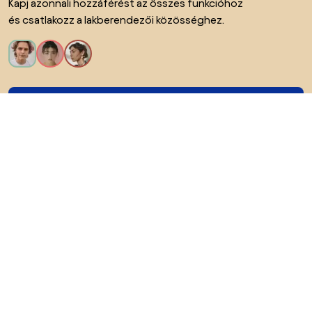
Kapj azonnali hozzáférést az összes funkcióhoz
és csatlakozz a lakberendezői közösséghez.
Kérem az összes funkciót!
Bianoról
A felhasználók számára
Az e-shopok számára
Ezt ne hagyd ki: