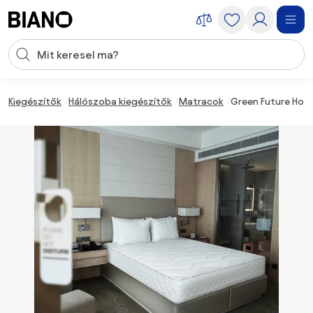
Navigáció kihagyása, ugrás a tartalomra
Keresési bevitel
Tartalom átugrása, ugrás a láblécbe
Kiegészítők
Hálószoba kiegészítők
Matracok
Green Future Hote