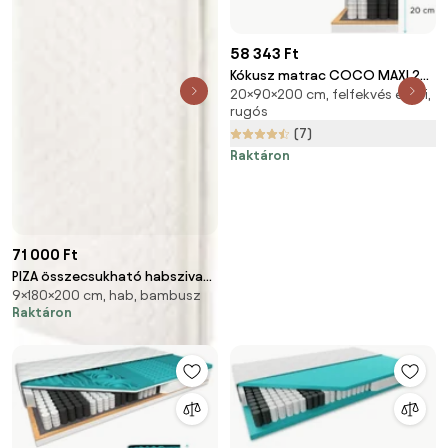
58 343 Ft
Kókusz matrac COCO MAXI 20
20×90×200 cm, felfekvés elleni,
cm 90 x 200 cm Matracvédő:
rugós
Matracvédő nélkül
(7)
Raktáron
71 000 Ft
PIZA összecsukható habszivacs
9×180×200 cm, hab, bambusz
matrac világos ekrü
Raktáron