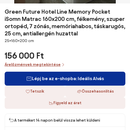
Green Future Hotel Line Memory Pocket
iSomn Matrac 160x200 cm, félkemény, szuper
ortopéd, 7 zónás, memóriahabos, táskarugós,
25 cm, antiallergén huzattal
Méretek
25×160×200 cm
156 000 Ft
Árelőzmények megtekintése
Lépj be az e-shopba: Ideális Alvás
Tetszik
Összehasonlítás
Figyeld az árat
A terméket 14 napon belül vissza lehet küldeni