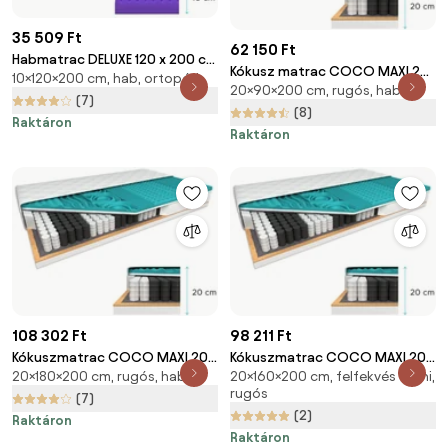
35 509 Ft
62 150 Ft
Habmatrac DELUXE 120 x 200 cm
Kókusz matrac COCO MAXI 20
10×120×200 cm, hab, ortopéd
Matracvédő: Matracvédő
20×90×200 cm, rugós, hab
cm 90 x 200 cm Matracvédő:
nélkül
(7)
Matracvédővel
(8)
Raktáron
Raktáron
108 302 Ft
98 211 Ft
Kókuszmatrac COCO MAXI 20
Kókuszmatrac COCO MAXI 20
20×180×200 cm, rugós, hab
20×160×200 cm, felfekvés elleni,
cm 180 x 200 cm Matracvédő:
cm 160 x 200 cm Matracvédő:
rugós
Matracvédővel
Matracvédővel
(7)
(2)
Raktáron
Raktáron