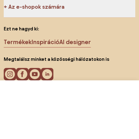
Az e-shopok számára
Ezt ne hagyd ki:
Termékek
Inspiráció
AI designer
Megtalálsz minket a közösségi hálózatokon is
156 000 Ft
Lépj be az e-shopba:
Sütik
Adatvédelmi politika
Használati feltételek
Ország megváltoztatása
© 2026 Biano kft.