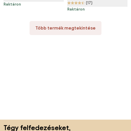
(17)
nélkül
nélkül
Raktáron
Raktáron
Több termék megtekintése
Lábléc kihagyása, ugrás az oldal elejére
Tégy felfedezéseket,