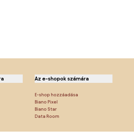
ra
Az e-shopok számára
E-shop hozzáadása
Biano Pixel
Biano Star
Data Room