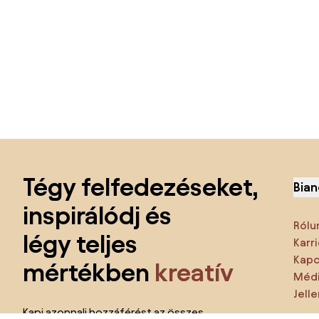
Lábléc kihagyása, ugrás az oldal elejére
Tégy felfedezéseket,
Bian
inspirálódj és
Rólu
légy teljes
Karri
Kapc
mértékben
kreatív
Médi
Jell
Kapj azonnali hozzáférést az összes