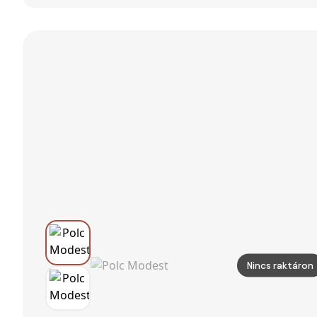
könyvtár 14
dekoratív
szintes, fém,
polc,
tárolópolcok
arany
166x158cm
70x190,5x24
30x80x180cm
cm, rusztikus
barna
Nincs raktáron