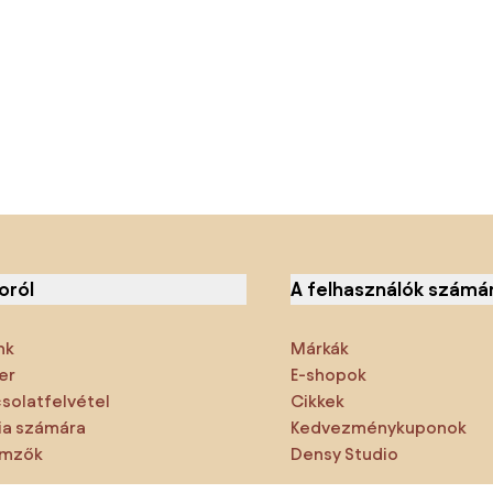
oról
A felhasználók számá
nk
Márkák
er
E-shopok
solatfelvétel
Cikkek
a számára
Kedvezménykuponok
emzők
Densy Studio