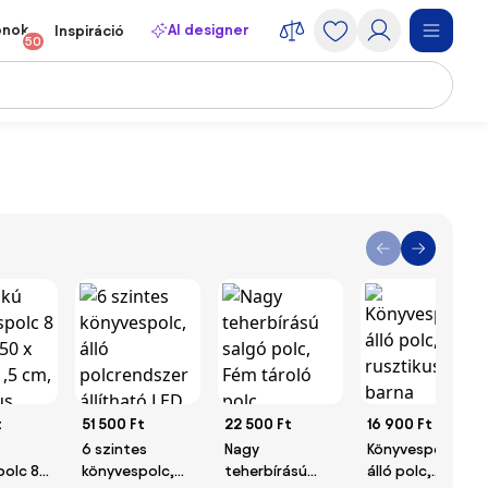
onok
AI designer
Inspiráció
50
t
51 500 Ft
22 500 Ft
16 900 Ft
6 szintes
Nagy
Könyvespolc,
polc 8
könyvespolc,
teherbírású
álló polc,