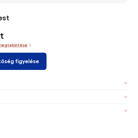
50 x 25
álló
salgó polc, Fém
rusztikus barna
m,
polcrendszer
tároló polc
30x30x150cm
s barna
állítható LED
50x100x200
est
világítással,
cm, fekete
30,3 x 60 x
178,6 cm
t
megtekintése
tőség figyelése