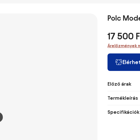
könyvespolc 13
180 cm, 6 polc,
sarokkönyvespolc,
szintes 
tároló polccal,
könyvekhez -
önálló
x 141,5 c
86 x 25 x 140
iratokhoz,
fémvázzal,
rusztiku
Polc Mod
cm
fehér
nappalihoz,
irodához,
hálószobához,
17 500 F
60 x 60 x 200
cm | Aosom
Árelőzmények 
Elérhe
Előző árak
Termékleírás
Specifikációk