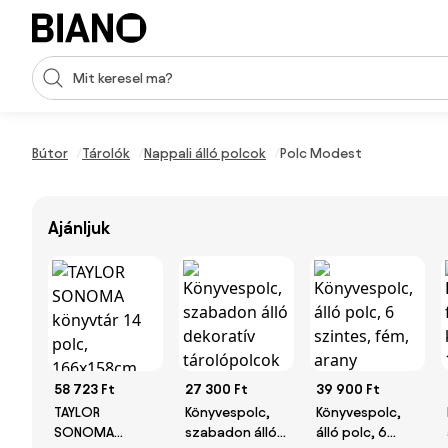
Navigáció kihagyása, ugrás a tartalomra
Keresési bevitel
Tartalom átugrása, ugrás a láblécbe
Bútor
Tárolók
Nappali álló polcok
Polc Modest
Ajánljuk
58 723 Ft
27 300 Ft
39 900 Ft
TAYLOR
Könyvespolc,
Könyvespolc,
SONOMA
szabadon álló
álló polc, 6