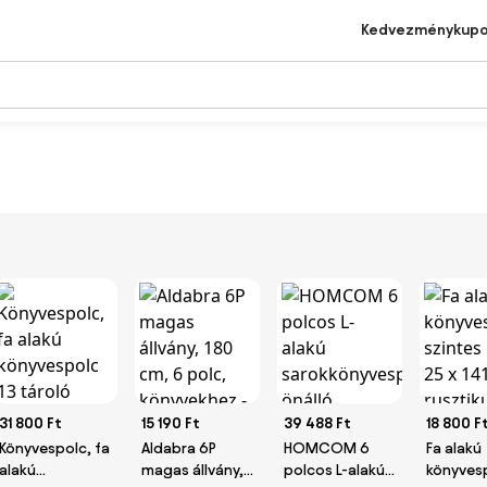
Kedvezménykup
31 800 Ft
15 190 Ft
39 488 Ft
18 800 F
Könyvespolc, fa
Aldabra 6P
HOMCOM 6
Fa alakú
alakú
magas állvány,
polcos L-alakú
könyves