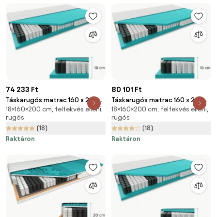
74 233 Ft
80 101 Ft
Táskarugós matrac 160 x 200
Táskarugós matrac 160 x 200
18×160×200 cm, felfekvés elleni,
18×160×200 cm, felfekvés elleni,
cm SOMMERA 18 cm
cm SOMMERA 18 cm
rugós
rugós
Matracvédő: Matracvédő
Matracvédő: Matracvédővel
(18)
(18)
nélkül
Raktáron
Raktáron