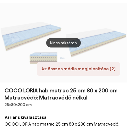
Matracvédő:
Matracvédő:
Matracvédő:
matr
Matracvédővel
Matracvédővel
Matracvédővel
180x
Premi
Multi
Moon
Nincs raktáron
Az összes média megjelenítése (2)
COCO LORIA hab matrac 25 cm 80 x 200 cm
Matracvédő: Matracvédő nélkül
Méretek
25×80×200 cm
Variáns kiválasztása:
COCO LORIA hab matrac 25 cm 80 x 200 cm Matracvédő: