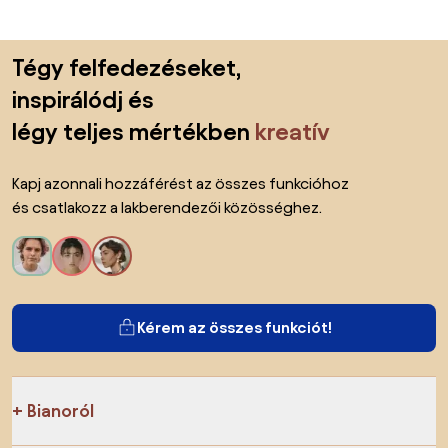
Lábléc kihagyása, ugrás az oldal elejére
Tégy felfedezéseket,
inspirálódj és
légy teljes mértékben
kreatív
Kapj azonnali hozzáférést az összes funkcióhoz
és csatlakozz a lakberendezői közösséghez.
Kérem az összes funkciót!
Bianoról