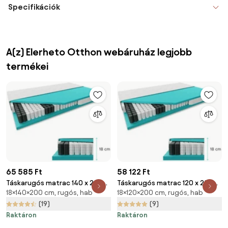
Specifikációk
A(z) Elerheto Otthon webáruház legjobb
termékei
65 585 Ft
58 122 Ft
Táskarugós matrac 140 x 200
Táskarugós matrac 120 x 200
18×140×200 cm, rugós, hab
18×120×200 cm, rugós, hab
cm SOMMERA 18 cm
cm SOMMERA 18 cm
Matracvédő: Matracvédő
Matracvédő: Matracvédő
(19)
(9)
nélkül
nélkül
Raktáron
Raktáron