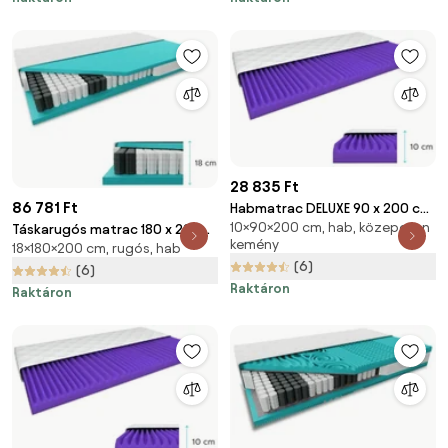
28 835 Ft
86 781 Ft
Habmatrac DELUXE 90 x 200 cm
10×90×200 cm, hab, közepesen
Matracvédő: Matracvédő
Táskarugós matrac 180 x 200
kemény
18×180×200 cm, rugós, hab
nélkül
cm SOMMERA 18 cm
(6)
Matracvédő: Matracvédővel
(6)
Raktáron
Raktáron