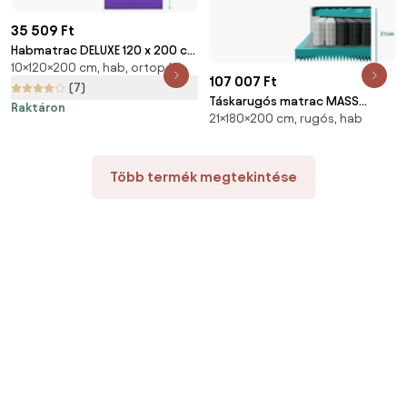
35 509 Ft
Habmatrac DELUXE 120 x 200 cm
10×120×200 cm, hab, ortopéd
Matracvédő: Matracvédő
107 007 Ft
nélkül
(7)
Táskarugós matrac MASS
Raktáron
21×180×200 cm, rugós, hab
COMFORT 21cm 180 x 200 cm
Matracvédő: Matracvédővel
Több termék megtekintése