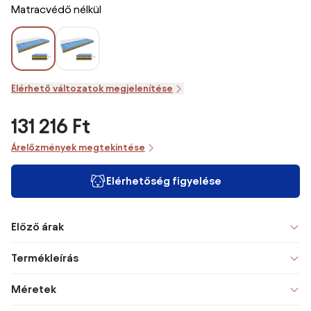
Matracvédő nélkül
Elérhető változatok megjelenítése
131 216 Ft
Árelőzmények megtekintése
Elérhetőség figyelése
Előző árak
Termékleírás
Méretek