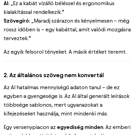
AI:
„Ez a kabát vízálló béléssel és ergonomikus
kialakítással rendelkezik.”
Szövegíró:
„Maradj szárazon és kényelmesen – még
rossz időben is – egy kabáttal, amit valódi mozgásra
terveztek.”
Az egyik felsorol tényeket. A másik értéket teremt.
2. Az általános szöveg nem konvertál
Az AI hatalmas mennyiségű adaton tanul – de ez
egyben a gyengesége is. Az AI által generált leírások
többsége sablonos, mert ugyanazokat a
kifejezéseket használja, mint mindenki más.
Egy versenypiacon az
egyediség minden
. Az emberi