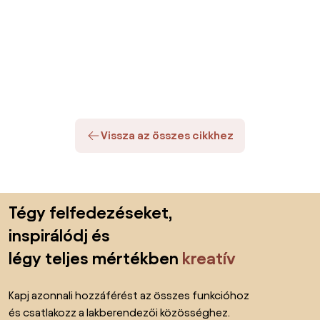
Vissza az összes cikkhez
Lábléc kihagyása, ugrás az oldal elejére
Tégy felfedezéseket,
inspirálódj és
légy teljes mértékben
kreatív
Kapj azonnali hozzáférést az összes funkcióhoz
és csatlakozz a lakberendezői közösséghez.