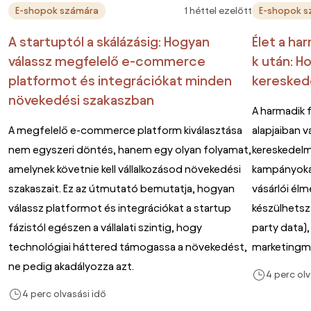
1 héttel ezelőtt
E-shopok számára
E-shopok s
A startuptól a skálázásig: Hogyan
Élet a ha
válassz megfelelő e-commerce
k után: H
platformot és integrációkat minden
keresked
növekedési szakaszban
A harmadik 
A megfelelő e-commerce platform kiválasztása
alapjaiban v
nem egyszeri döntés, hanem egy olyan folyamat,
kereskedelm
amelynek követnie kell vállalkozásod növekedési
kampányokat
szakaszait. Ez az útmutató bemutatja, hogyan
vásárlói él
válassz platformot és integrációkat a startup
készülhetsz 
fázistól egészen a vállalati szintig, hogy
party data),
technológiai háttered támogassa a növekedést,
marketingmé
ne pedig akadályozza azt.
4 perc olv
4 perc olvasási idő