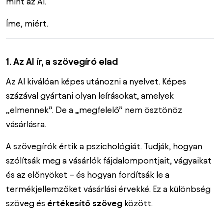
mint az AI.
Íme, miért.
1. Az AI ír, a szövegíró elad
Az AI kiválóan képes utánozni a nyelvet. Képes
százával gyártani olyan leírásokat, amelyek
„elmennek”. De a „megfelelő” nem ösztönöz
vásárlásra.
A szövegírók értik a pszichológiát. Tudják, hogyan
szólítsák meg a vásárlók fájdalompontjait, vágyaikat
és az előnyöket – és hogyan fordítsák le a
termékjellemzőket vásárlási érvekké. Ez a különbség
szöveg és
értékesítő szöveg
között.