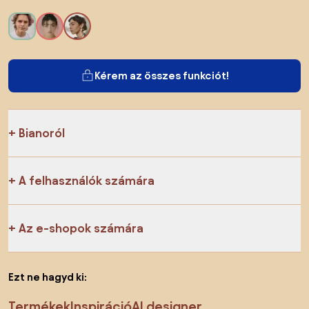
Kérem az összes funkciót!
Bianoról
A felhasználók számára
Az e-shopok számára
Ezt ne hagyd ki:
Termékek
Inspiráció
AI designer