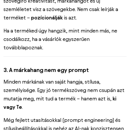
szövegíró kreativitást, márkahangot és új
szemléletet visz a szövegekbe. Nem csak leírják a
terméket –
pozícionálják
is azt.
Ha a terméked úgy hangzik, mint minden más, ne
csodálkozz, ha a vásárlók egyszerűen
továbblapoznak.
3. A márkahang nem egy prompt
Minden márkának van saját hangja, stílusa,
személyisége. Egy jó termékszöveg nem csupán azt
mutatja meg, mit tud a termék – hanem azt is,
ki
vagy Te
.
Még fejlett utasításokkal (prompt engineering) és
stílusbeállításokkal is nehéz az AI-nak konzisztensen