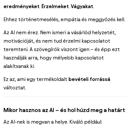
eredményeket
.
Érzelmeket
.
Vágyakat
.
Ehhez történetmesélés, empátia és meggyőzés kell.
Az AI nem érez. Nem ismeri a vásárlód helyzetét,
motivációját, és nem tud érzelmi kapcsolatot
teremteni. A szövegírók viszont igen – és épp ezt
használják arra, hogy mélyebb kapcsolatot
alakítsanak ki.
Ez az, ami egy termékoldalt
bevételi forrássá
változtat.
Mikor hasznos az AI – és hol húzd meg a határt
Az AI-nek is megvan a helye. Kiváló például: