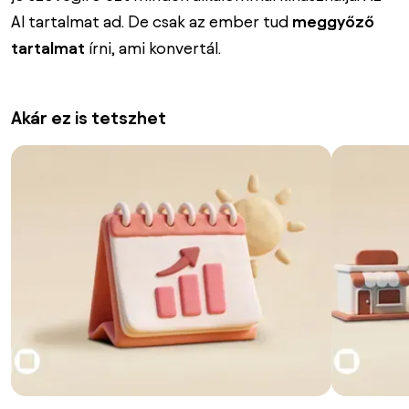
AI tartalmat ad. De csak az ember tud
meggyőző
tartalmat
írni, ami konvertál.
Akár ez is tetszhet