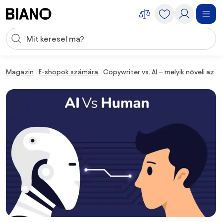
Navigáció kihagyása, ugrás a tartalomra
Keresési bevitel
Tartalom átugrása, ugrás a láblécbe
Magazin
E-shopok számára
Copywriter vs. AI – melyik növeli az