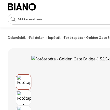
Navigáció kihagyása, ugrás a tartalomra
Keresési bevitel
Tartalom átugrása, ugrás a láblécbe
Dekorációk
Fali dekor
Tapéták
Fotótapéta - Golden Gate Br