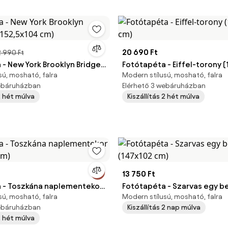
20 690 Ft
 990 Ft
- New York Brooklyn Bridge
Fotótapéta - Eiffel-torony 
sú, mosható, falra
Modern stílusú, mosható, falra
x104 cm)
cm)
webáruházban
Elérhető 3 webáruházban
 2 hét múlva
Kiszállítás 2 hét múlva
13 750 Ft
 - Toszkána naplementekor
Fotótapéta - Szarvas egy b
sú, mosható, falra
Modern stílusú, mosható, falra
 cm)
(147x102 cm)
webáruházban
Kiszállítás 2 nap múlva
 2 hét múlva