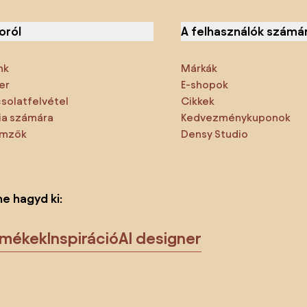
oról
A felhasználók számá
nk
Márkák
er
E-shopok
solatfelvétel
Cikkek
a számára
Kedvezménykuponok
emzők
Densy Studio
ne hagyd ki:
rmékek
Inspiráció
AI designer