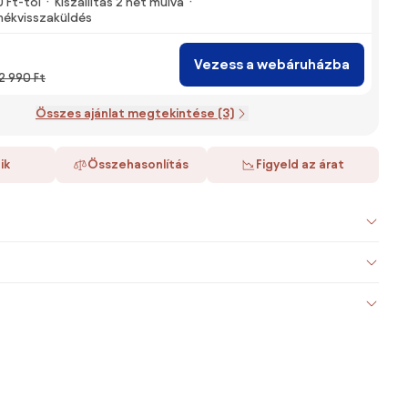
0 Ft-tól
Kiszállítás 2 hét múlva
mékvisszaküldés
Vezess a webáruházba
2 990 Ft
Összes ajánlat megtekintése (3)
ik
Összehasonlítás
Figyeld az árat