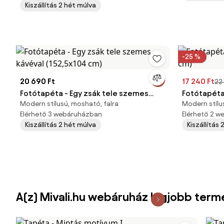
Kiszállítás 2 hét múlva
-25 %
20 690 Ft
17 240 Ft
22
Fotótapéta - Egy zsák tele szemes
Fotótapéta
Modern stílusú, mosható, falra
Modern stílu
kávéval (152,5x104 cm)
cm)
Elérhető 3 webáruházban
Elérhető 2 
Kiszállítás 2 hét múlva
Kiszállítás
A(z) Mivali.hu webáruház legjobb term