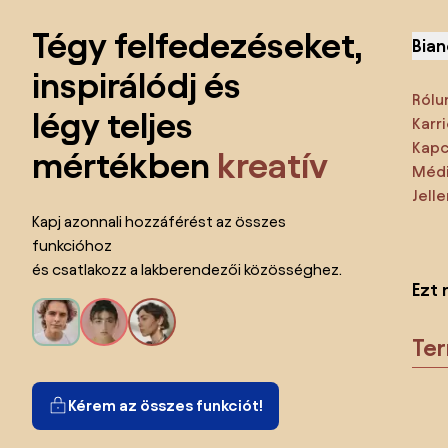
Tégy felfedezéseket,
Bian
inspirálódj és
Rólu
légy teljes
Karri
Kapc
mértékben
kreatív
Médi
Jell
Kapj azonnali hozzáférést az összes
funkcióhoz
és csatlakozz a lakberendezői közösséghez.
Ezt 
Te
Kérem az összes funkciót!