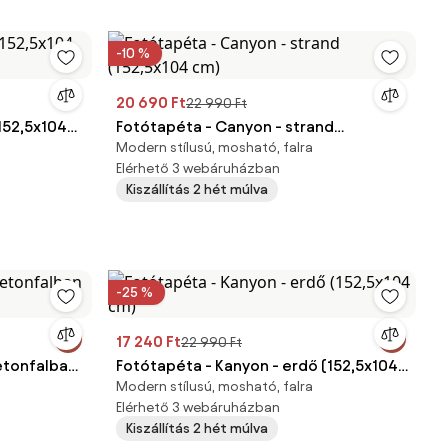
-10 %
20 690 Ft
22 990 Ft
(152,5x104
Fotótapéta - Canyon - strand
Modern stílusú, mosható, falra
(152,5x104 cm)
Elérhető 3 webáruházban
Kiszállítás 2 hét múlva
-25 %
17 240 Ft
22 990 Ft
etonfalban
Fotótapéta - Kanyon - erdő (152,5x104
Modern stílusú, mosható, falra
cm)
Elérhető 3 webáruházban
Kiszállítás 2 hét múlva