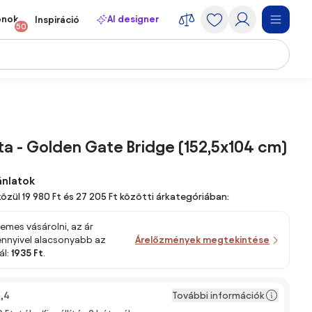
onok
AI designer
Inspiráció
50
a - Golden Gate Bridge (152,5x104 cm)
ánlatok
közül 19 980 Ft és 27 205 Ft közötti árkategóriában:
emes vásárolni, az ár
 ennyivel alacsonyabb az
Árelőzmények megtekintése
ál:
1935 Ft
.
További információk
,4