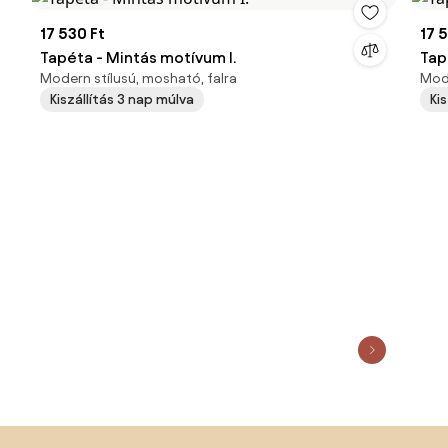
17 530 Ft
17 
Tapéta - Mintás motívum I.
Tap
Modern stílusú, mosható, falra
Mode
Kiszállítás 3 nap múlva
Ki
Lábléc kihagyása, ugrás az oldal elejére