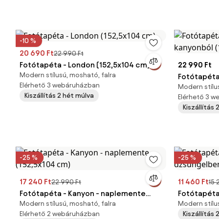
-10 %
20 690 Ft
22 990 Ft
Fotótapéta - London (152,5x104 cm)
22 990 Ft
Modern stílusú, mosható, falra
Fotótapéta 
Elérhető 3 webáruházban
Modern stílu
kanyonból 
Kiszállítás 2 hét múlva
Elérhető 3 
Kiszállítás
-25 %
-25 %
17 240 Ft
11 460 Ft
22 990 Ft
15 
Fotótapéta - Kanyon - naplemente
Fotótapéta 
Modern stílusú, mosható, falra
Modern stílu
(152,5x104 cm)
dzsungelbe
Elérhető 2 webáruházban
Kiszállítás