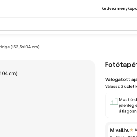
Kedvezménykup
idge (152,5x104 cm)
Fotótapét
Válogatott aj
Válassz 3 üzlet 
Most érd
jelenleg
átlagosn
Mivali.hu
4