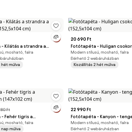
20 690 Ft
- Kilátás a strandra a
Fotótapéta - Huligan csokor
sú, mosható, falra
Modern stílusú, mosható, falra
(152,5x104 cm)
(152,5x104 cm)
webáruházban
Elérhető 2 webáruházban
 2 hét múlva
Kiszállítás 2 hét múlva
22 990 Ft
280 Ft
- Fehér tigris a
Fotótapéta - Kanyon - teng
sú, mosható, falra
Modern stílusú, mosható, falra
n (147x102 cm)
(152,5x104 cm)
 2 nap múlva
Elérhető 2 webáruházban