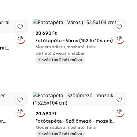
20 690 Ft
Fotótapéta - Város (152,5x104 cm)
Modern stílusú, mosható, falra
ral
Elérhető 2 webáruházban
Kiszállítás 2 hét múlva
20 690 Ft
er
Fotótapéta - Szőlőmező - mozaik
Modern stílusú, mosható, falra
(152,5x104 cm)
Kiszállítás 2 hét múlva