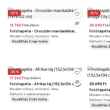
-10 %
-10 %
13 750 Ft
20 690 Ft
15 280 Ft
22
Fotótapéta - Oroszlán mandalákkal
Fotótapéta 
Modern stílusú, mosható, falra
Modern stílu
(147x102 cm)
City (152,5
Kiszállítás 2 nap múlva
Elérhető 2 
Kiszállítás
-25 %
17 240 Ft
22 990 Ft
Fotótapéta - Afrikai táj (152,5x104 cm)
20 690 Ft
Modern stílusú, mosható, falra
Fotótapéta
Elérhető 2 webáruházban
Modern stílu
(152,5x104
Kiszállítás 2 hét múlva
Elérhető 3 
Kiszállítás