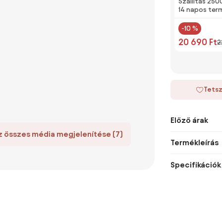
Szállítás 250
14 napos ter
-10 %
20 690 Ft
2
Tetsz
Előző árak
z összes média megjelenítése (7)
Termékleírás
Specifikációk