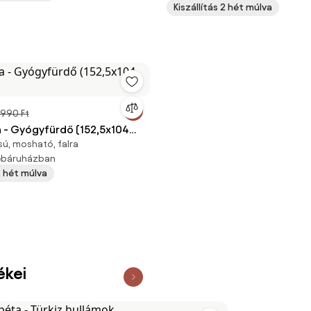
Kiszállítás 2 hét múlva
 990 Ft
 - Gyógyfürdő (152,5x104
sú, mosható, falra
webáruházban
 2 hét múlva
ékei