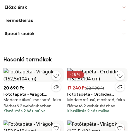
Előző árak
Termékleírás
Specifikációk
Hasonló termékek
-25 %
20 690 Ft
17 240 Ft
22 990 Ft
Fotótapéta - Virágok
Fotótapéta - Orchidea
Modern stílusú, mosható, falra
Modern stílusú, mosható, falra
(152,5x104 cm)
(152,5x104 cm)
Elérhető 2 webáruházban
Elérhető 2 webáruházban
Kiszállítás 2 hét múlva
Kiszállítás 2 hét múlva