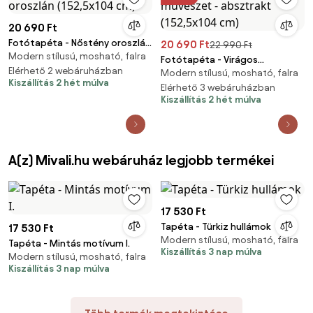
20 690 Ft
Fotótapéta - Nőstény oroszlán
20 690 Ft
22 990 Ft
Modern stílusú, mosható, falra
(152,5x104 cm)
Fotótapéta - Virágos
Elérhető 2 webáruházban
Modern stílusú, mosható, falra
művészet - absztrakt
Kiszállítás 2 hét múlva
(152,5x104 cm)
Elérhető 3 webáruházban
Kiszállítás 2 hét múlva
A(z) Mivali.hu webáruház legjobb termékei
17 530 Ft
Tapéta - Türkiz hullámok
17 530 Ft
Modern stílusú, mosható, falra
Tapéta - Mintás motívum I.
Kiszállítás 3 nap múlva
Modern stílusú, mosható, falra
Kiszállítás 3 nap múlva