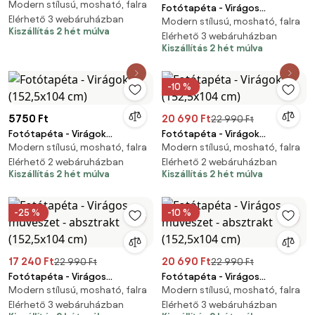
Modern stílusú, mosható, falra
Fotótapéta - Virágos
Elérhető 3 webáruházban
Modern stílusú, mosható, falra
művészet - absztrakt
Kiszállítás 2 hét múlva
(152,5x104 cm)
Elérhető 3 webáruházban
Kiszállítás 2 hét múlva
-10 %
5750 Ft
20 690 Ft
22 990 Ft
Fotótapéta - Virágok
Fotótapéta - Virágok
Modern stílusú, mosható, falra
Modern stílusú, mosható, falra
(152,5x104 cm)
(152,5x104 cm)
Elérhető 2 webáruházban
Elérhető 2 webáruházban
Kiszállítás 2 hét múlva
Kiszállítás 2 hét múlva
-25 %
-10 %
17 240 Ft
20 690 Ft
22 990 Ft
22 990 Ft
Fotótapéta - Virágos
Fotótapéta - Virágos
Modern stílusú, mosható, falra
Modern stílusú, mosható, falra
művészet - absztrakt
művészet - absztrakt
(152,5x104 cm)
Elérhető 3 webáruházban
(152,5x104 cm)
Elérhető 3 webáruházban