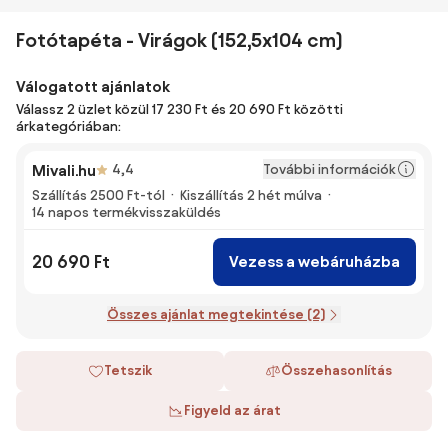
Fotótapéta - Virágok (152,5x104 cm)
Válogatott ajánlatok
Válassz 2 üzlet közül 17 230 Ft és 20 690 Ft közötti
árkategóriában:
További információk
Mivali.hu
4,4
Szállítás 2500 Ft-tól
Kiszállítás 2 hét múlva
14 napos termékvisszaküldés
20 690 Ft
Vezess a webáruházba
Összes ajánlat megtekintése (2)
Tetszik
Összehasonlítás
Figyeld az árat