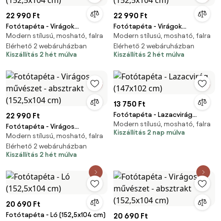
22 990 Ft
22 990 Ft
Fotótapéta - Virágok
Fotótapéta - Virágok
Modern stílusú, mosható, falra
Modern stílusú, mosható, falra
(152,5x104 cm)
(152,5x104 cm)
Elérhető 2 webáruházban
Elérhető 2 webáruházban
Kiszállítás 2 hét múlva
Kiszállítás 2 hét múlva
13 750 Ft
Fotótapéta - Lazacvirág
22 990 Ft
Modern stílusú, mosható, falra
(147x102 cm)
Fotótapéta - Virágos
Kiszállítás 2 nap múlva
Modern stílusú, mosható, falra
művészet - absztrakt
(152,5x104 cm)
Elérhető 2 webáruházban
Kiszállítás 2 hét múlva
20 690 Ft
Fotótapéta - Ló (152,5x104 cm)
20 690 Ft