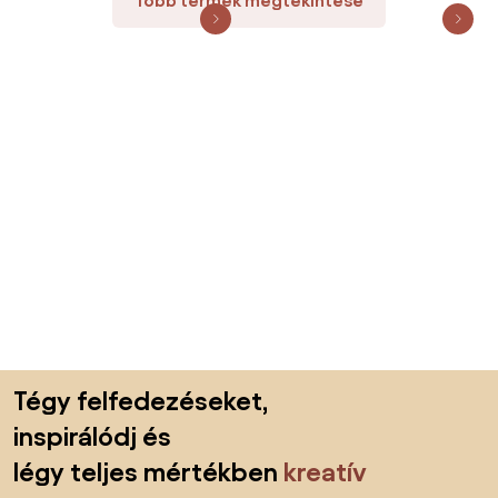
Több termék megtekintése
Lábléc kihagyása, ugrás az oldal elejére
Tégy felfedezéseket,
inspirálódj és
légy teljes mértékben
kreatív