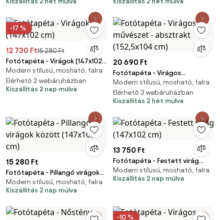
Kiszállítás 2 hét múlva
Kiszállítás 2 hét múlva
-17 %
12 730 Ft
15 280 Ft
Fotótapéta - Virágok (147x102
20 690 Ft
Modern stílusú, mosható, falra
cm)
Fotótapéta - Virágos
Elérhető 2 webáruházban
Modern stílusú, mosható, falra
művészet - absztrakt
Kiszállítás 2 nap múlva
(152,5x104 cm)
Elérhető 3 webáruházban
Kiszállítás 2 hét múlva
13 750 Ft
Fotótapéta - Festett virág
15 280 Ft
Modern stílusú, mosható, falra
(147x102 cm)
Fotótapéta - Pillangó virágok
Kiszállítás 2 nap múlva
Modern stílusú, mosható, falra
között (147x102 cm)
Kiszállítás 2 nap múlva
-10 %