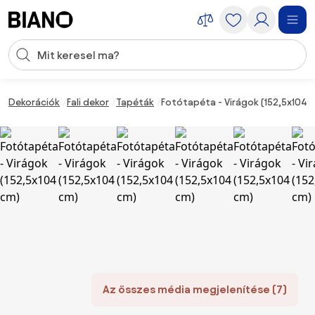
Navigáció kihagyása, ugrás a tartalomra
Keresési bevitel
Tartalom átugrása, ugrás a láblécbe
Dekorációk
Fali dekor
Tapéták
Fotótapéta - Virágok (152,5x104 
Az összes média megjelenítése (7)