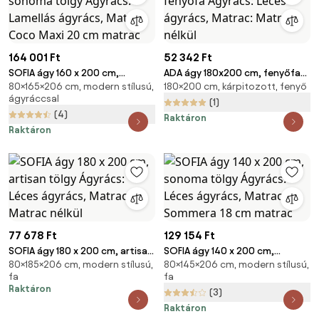
164 001 Ft
52 342 Ft
SOFIA ágy 160 x 200 cm,
ADA ágy 180x200 cm, fenyőfa
80×165×206 cm, modern stílusú,
180×200 cm, kárpitozott, fenyő
sonoma tölgy Ágyrács:
Ágyrács: Léces ágyrács,
ágyráccsal
Lamellás ágyrács, Matrac:
Matrac: Matrac nélkül
(1)
(4)
Coco Maxi 20 cm matrac
Raktáron
Raktáron
77 678 Ft
129 154 Ft
SOFIA ágy 180 x 200 cm, artisan
SOFIA ágy 140 x 200 cm,
80×185×206 cm, modern stílusú,
80×145×206 cm, modern stílusú,
tölgy Ágyrács: Léces ágyrács,
sonoma tölgy Ágyrács: Léces
fa
fa
Matrac: Matrac nélkül
ágyrács, Matrac: Sommera 18
Raktáron
(3)
cm matrac
Raktáron