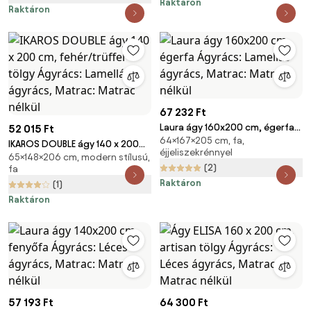
Raktáron
Raktáron
67 232 Ft
Laura ágy 160x200 cm, égerfa
52 015 Ft
64×167×205 cm, fa,
Ágyrács: Lamellás ágyrács,
IKAROS DOUBLE ágy 140 x 200
éjjeliszekrénnyel
Matrac: Matrac nélkül
65×148×206 cm, modern stílusú,
cm, fehér/trüffel tölgy Ágyrács:
(2)
fa
Lamellás ágyrács, Matrac:
Raktáron
(1)
Matrac nélkül
Raktáron
57 193 Ft
64 300 Ft