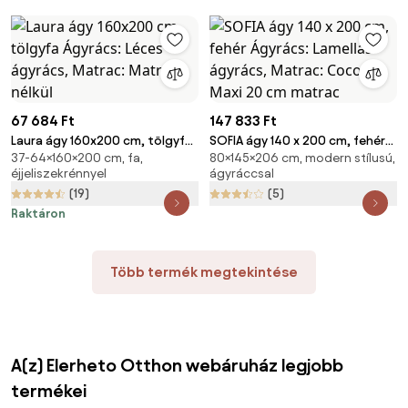
67 684 Ft
147 833 Ft
Laura ágy 160x200 cm, tölgyfa
SOFIA ágy 140 x 200 cm, fehér
37-64×160×200 cm, fa,
80×145×206 cm, modern stílusú,
Ágyrács: Léces ágyrács,
Ágyrács: Lamellás ágyrács,
éjjeliszekrénnyel
ágyráccsal
Matrac: Matrac nélkül
Matrac: Coco Maxi 20 cm
(19)
(5)
matrac
Raktáron
Több termék megtekintése
A(z) Elerheto Otthon webáruház legjobb
termékei