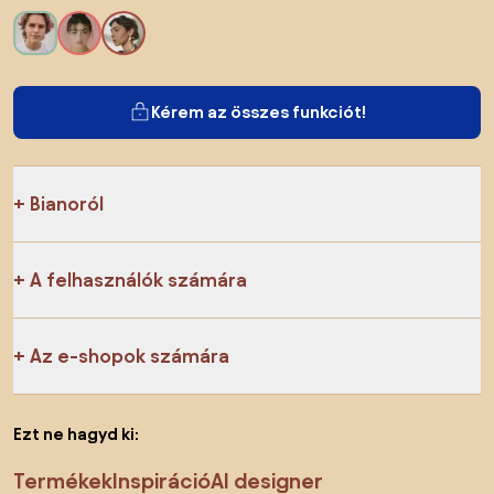
Kérem az összes funkciót!
Bianoról
A felhasználók számára
Az e-shopok számára
Ezt ne hagyd ki:
Termékek
Inspiráció
AI designer