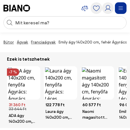
Navigáció kihagyása, ugrás a tartalomra
Keresési bevitel
Tartalom átugrása, ugrás a láblécbe
Bútor
Ágyak
Franciaágyak
Emily ágy 140x200 cm, fehér Ágyrács:
Ezek is tetszhetnek
-7 %
31 360 Ft
122 778 Ft
60 577 Ft
96 05
33 644 Ft
Laura ágy
Naomi
Emily
ADA ágy
140x200 cm,
magasított
140x
140x200 cm,
fenyőfa
ágy 140x200
feny
fenyőfa
Ágyrács: Léces
cm, fenyőfa
Ágyrá