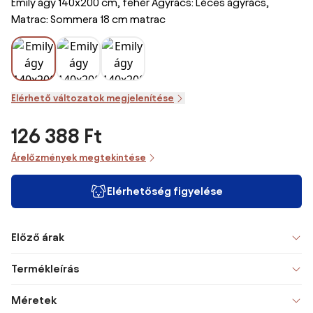
Emily ágy 140x200 cm, fehér Ágyrács: Léces ágyrács,
Matrac: Sommera 18 cm matrac
Elérhető változatok megjelenítése
126 388 Ft
Árelőzmények megtekintése
Elérhetőség figyelése
Előző árak
Termékleírás
Méretek