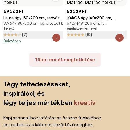
69 263 Ft
52 229 Ft
Laura ágy 180x200 cm, fenyőfa
IKAROS ágy 140x200 cm,
37-64×180×200 cm, kárpitozott,
64,5×148×206 cm, fa,
Ágyrács: Léces ágyrács,
fehér/sonoma tölgy Ágyrács:
fenyő
éjjeliszekrénnyel
Matrac: Matrac nélkül
Léces ágyrács, Matrac: Matrac
(7)
(10)
nélkül
Raktáron
Több termék megtekintése
Lábléc kihagyása, ugrás az oldal elejére
Tégy felfedezéseket,
inspirálódj és
légy teljes mértékben
kreatív
Kapj azonnali hozzáférést az összes funkcióhoz
és csatlakozz a lakberendezői közösséghez.