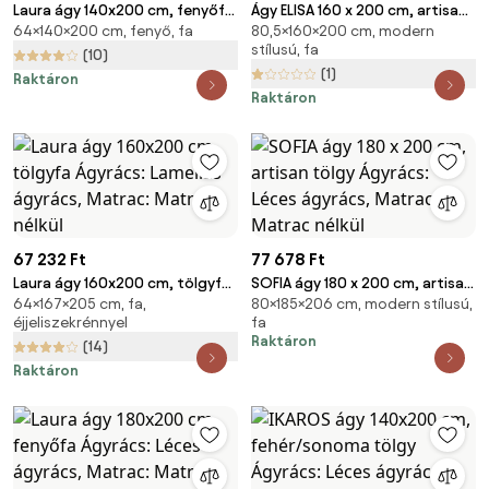
Laura ágy 140x200 cm, fenyőfa
Ágy ELISA 160 x 200 cm, artisan
64×140×200 cm, fenyő, fa
80,5×160×200 cm, modern
Ágyrács: Léces ágyrács,
tölgy Ágyrács: Léces ágyrács,
stílusú, fa
Matrac: Matrac nélkül
Matrac: Matrac nélkül
(10)
(1)
Raktáron
Raktáron
67 232 Ft
77 678 Ft
Laura ágy 160x200 cm, tölgyfa
SOFIA ágy 180 x 200 cm, artisan
64×167×205 cm, fa,
80×185×206 cm, modern stílusú,
Ágyrács: Lamellás ágyrács,
tölgy Ágyrács: Léces ágyrács,
éjjeliszekrénnyel
fa
Matrac: Matrac nélkül
Matrac: Matrac nélkül
Raktáron
(14)
Raktáron