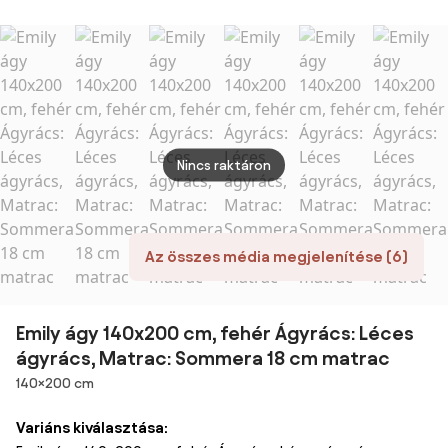
Ágyrács:
ágyrács,
Ágyrács: Léces
ágyrá
Ágyrács nélkül,
Matrac:
ágyrács,
Matra
Matrac: Matrac
Sommera 18 cm
Matrac: Matrac
10 cm
nélkül
matrac
nélkül
Nincs raktáron
Az összes média megjelenítése (6)
Emily ágy 140x200 cm, fehér Ágyrács: Léces
ágyrács, Matrac: Sommera 18 cm matrac
Méretek
140×200 cm
Variáns kiválasztása: