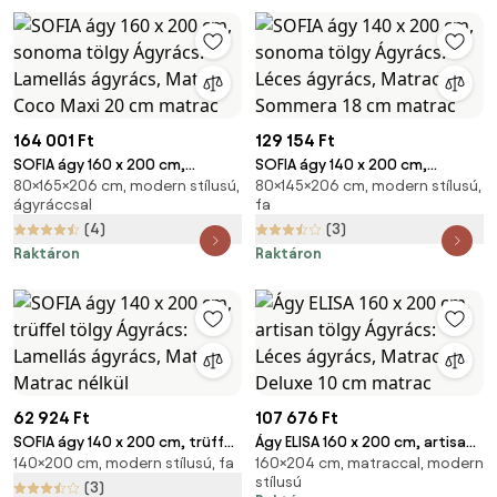
164 001 Ft
129 154 Ft
SOFIA ágy 160 x 200 cm,
SOFIA ágy 140 x 200 cm,
80×165×206 cm, modern stílusú,
80×145×206 cm, modern stílusú,
sonoma tölgy Ágyrács:
sonoma tölgy Ágyrács: Léces
ágyráccsal
fa
Lamellás ágyrács, Matrac:
ágyrács, Matrac: Sommera 18
(4)
(3)
Coco Maxi 20 cm matrac
cm matrac
Raktáron
Raktáron
62 924 Ft
107 676 Ft
SOFIA ágy 140 x 200 cm, trüffel
Ágy ELISA 160 x 200 cm, artisan
140×200 cm, modern stílusú, fa
160×204 cm, matraccal, modern
tölgy Ágyrács: Lamellás
tölgy Ágyrács: Léces ágyrács,
stílusú
ágyrács, Matrac: Matrac nélkül
Matrac: Deluxe 10 cm matrac
(3)