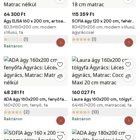
64 300 Ft
115 359 Ft
Ágy ELISA 160 x 200 cm, artisan
SOFIA ágy 120 x 200 cm, fehér
80,5×160×200 cm, modern
80×125×206 cm, modern stílusú,
tölgy Ágyrács: Léces ágyrács,
Ágyrács: Lamellás ágyrács,
stílusú, fa
ágyráccsal
Matrac: Matrac nélkül
Matrac: Sommera 18 cm matrac
(1)
(1)
Raktáron
48 281 Ft
160 027 Ft
ADA ágy 160x200 cm, fenyőfa
Laura ágy 160x200 cm, tölgyfa
160×200 cm, fenyő, fa
64×167×205 cm, matraccal, fa
Ágyrács: Léces ágyrács,
Ágyrács: Léces ágyrács,
Matrac: Matrac nélkül
Matrac: Coco Maxi 20 cm
(2)
(13)
matrac
Raktáron
Raktáron