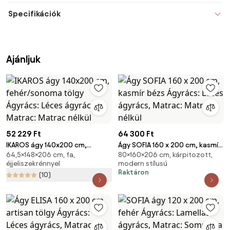
Specifikációk
Ajánljuk
52 229 Ft
64 300 Ft
IKAROS ágy 140x200 cm,
Ágy SOFIA 160 x 200 cm, kasmír
64,5×148×206 cm, fa,
80×160×206 cm, kárpitozott,
fehér/sonoma tölgy Ágyrács:
bézs Ágyrács: Léces ágyrács,
éjjeliszekrénnyel
modern stílusú
Léces ágyrács, Matrac: Matrac
Matrac: Matrac nélkül
Raktáron
(10)
nélkül