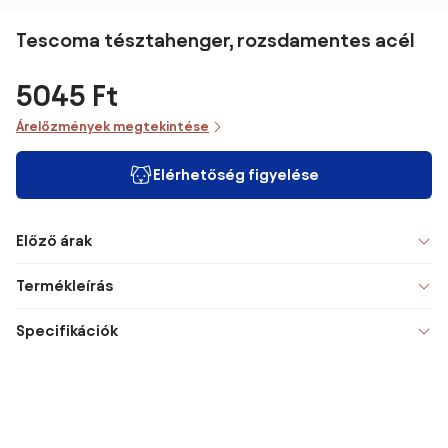
Tescoma tésztahenger, rozsdamentes acél
5045 Ft
Árelőzmények megtekintése
Elérhetőség figyelése
Előző árak
Termékleírás
Specifikációk