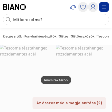
Navigáció kihagyása, ugrás a tartalomra
Keresési bevitel
Tartalom átugrása, ugrás a láblécbe
Kiegészítők
Konyhai kiegészítők
Sütés
Sütőeszközök
Tescoma 
Nincs raktáron
Az összes média megjelenítése (2)