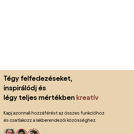
Lábléc kihagyása, ugrás az oldal elejére
Tégy felfedezéseket,
inspirálódj és
légy teljes mértékben
kreatív
Kapj azonnali hozzáférést az összes funkcióhoz
és csatlakozz a lakberendezői közösséghez.