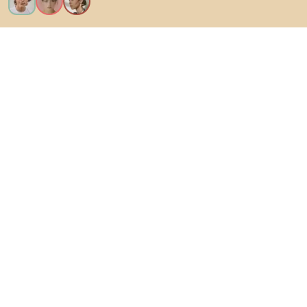
Kérem az összes funkciót!
Bianoról
A felhasználók számára
Az e-shopok számára
Ezt ne hagyd ki:
Termékek
Inspiráció
AI designer